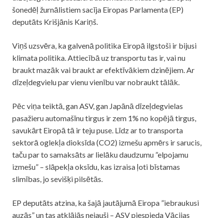
šonedēļ žurnālistiem sacīja Eiropas Parlamenta (EP)
deputāts Krišjānis Kariņš.
Viņš uzsvēra, ka galvenā politika Eiropā ilgstoši ir bijusi
klimata politika. Attiecībā uz transportu tas ir, vai nu
braukt mazāk vai braukt ar efektīvākiem dzinējiem. Ar
dīzeļdegvielu par vienu vienību var nobraukt tālāk.
Pēc viņa teiktā, gan ASV, gan Japānā dīzeļdegvielas
pasažieru automašīnu tirgus ir zem 1% no kopējā tirgus,
savukārt Eiropā tā ir teju puse. Līdz ar to transporta
sektorā oglekļa dioksīda (CO2) izmešu apmērs ir sarucis,
taču par to samaksāts ar lielāku daudzumu ”elpojamu
izmešu” – slāpekļa oksīdu, kas izraisa ļoti bīstamas
slimības, jo sevišķi pilsētās.
EP deputāts atzina, ka šajā jautājumā Eiropa ”iebraukusi
auzās” un tas atklājās nejauši – ASV piespieda Vācijas