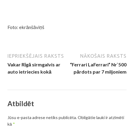
Foto: ekrānšāviņš
IEPRIEKŠĒJAIS RAKSTS
NĀKOŠAIS RAKSTS
Vakar Rīgā sirmgalvis ar
“Ferrari LaFerrari” Nr`500
auto ietriecies kokā
pārdots par 7 miljoniem
Atbildēt
Jūsu e-pasta adrese netiks publicēta.
Obligātie lauki ir atzīmēti
kā
*