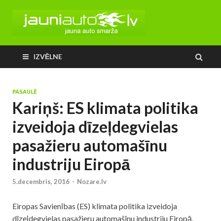
IZVĒLNE
PASAULĒ
Kariņš: ES klimata politika
izveidoja dīzeļdegvielas
pasažieru automašīnu
industriju Eiropā
5.decembris, 2016
-
Nozare.lv
Eiropas Savienības (ES) klimata politika izveidoja
dīzeļdegvielas pasažieru automašīnu industriju Eiropā,