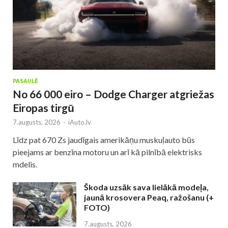
PASAULĒ
No 66 000 eiro – Dodge Charger atgriežas
Eiropas tirgū
7.augusts, 2026
-
iAuto.lv
Līdz pat 670 Zs jaudīgais amerikāņu muskuļauto būs
pieejams ar benzīna motoru un arī kā pilnībā elektrisks
mdelis.
Škoda uzsāk sava lielākā modeļa,
jaunā krosovera Peaq, ražošanu (+
FOTO)
7.augusts, 2026