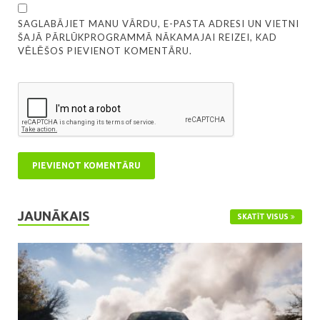
SAGLABĀJIET MANU VĀRDU, E-PASTA ADRESI UN VIETNI
ŠAJĀ PĀRLŪKPROGRAMMĀ NĀKAMAJAI REIZEI, KAD
VĒLĒŠOS PIEVIENOT KOMENTĀRU.
JAUNĀKAIS
SKATĪT VISUS