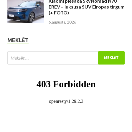
Xiaomi piesaka SkyNomad N70
EREV – luksusa SUV Eiropas tirgum
(+ FOTO)
6.augusts, 2026
MEKLĒT