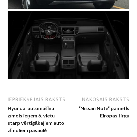
IEPRIEKŠĒJAIS RAKSTS
NĀKOŠAIS RAKSTS
Hyundai automašīnu
“Nissan Note” pametīs
zīmols ieņem 6. vietu
Eiropas tirgu
starp vērtīgākajiem auto
zīmoliem pasaulē