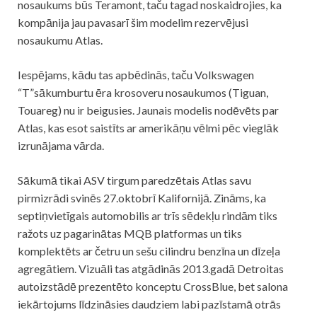
nosaukums būs Teramont, taču tagad noskaidrojies, ka
kompānija jau pavasarī šim modelim rezervējusi
nosaukumu Atlas.
Iespējams, kādu tas apbēdinās, taču Volkswagen
“T”sākumburtu ēra krosoveru nosaukumos (Tiguan,
Touareg) nu ir beigusies. Jaunais modelis nodēvēts par
Atlas, kas esot saistīts ar amerikāņu vēlmi pēc vieglāk
izrunājama vārda.
Sākumā tikai ASV tirgum paredzētais Atlas savu
pirmizrādi svinēs 27.oktobrī Kalifornijā. Zināms, ka
septiņvietīgais automobilis ar trīs sēdekļu rindām tiks
ražots uz pagarinātas MQB platformas un tiks
komplektēts ar četru un sešu cilindru benzīna un dīzeļa
agregātiem. Vizuāli tas atgādinās 2013.gadā Detroitas
autoizstādē prezentēto konceptu CrossBlue, bet salona
iekārtojums līdzināsies daudziem labi pazīstamā otrās