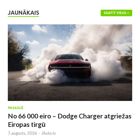
JAUNĀKAIS
SKATĪT VISUS
PASAULĒ
No 66 000 eiro – Dodge Charger atgriežas
Eiropas tirgū
7.augusts, 2026
-
iAuto.lv