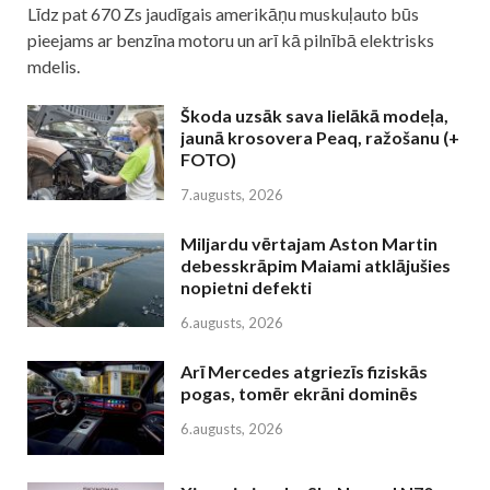
Līdz pat 670 Zs jaudīgais amerikāņu muskuļauto būs
pieejams ar benzīna motoru un arī kā pilnībā elektrisks
mdelis.
Škoda uzsāk sava lielākā modeļa,
jaunā krosovera Peaq, ražošanu (+
FOTO)
7.augusts, 2026
Miljardu vērtajam Aston Martin
debesskrāpim Maiami atklājušies
nopietni defekti
6.augusts, 2026
Arī Mercedes atgriezīs fiziskās
pogas, tomēr ekrāni dominēs
6.augusts, 2026