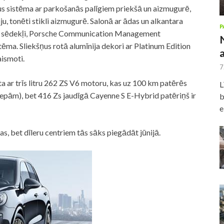
s sistēma ar parkošanās palīgiem priekšā un aizmugurē,
u, tonēti stikli aizmugurē. Salonā ar ādas un alkantara
P
ta sēdekļi, Porsche Communication Management
tēma. Sliekšņus rotā alumīnija dekori ar Platinum Edition
aismoti.
7
a ar trīs litru 262 ZS V6 motoru, kas uz 100 km patērēs
L
m riepām), bet 416 Zs jaudīgā Cayenne S E-Hybrid patēriņš ir
b
e
as, bet dīleru centriem tās sāks piegādāt jūnijā.