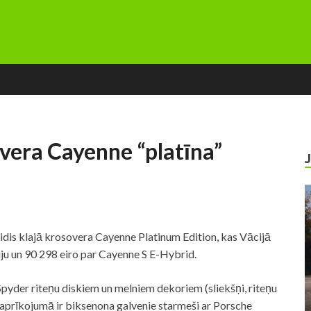
vera Cayenne “platīna”
idis klajā krosovera Cayenne Platinum Edition, kas Vācijā
ju un 90 298 eiro par Cayenne S E-Hybrid.
Spyder riteņu diskiem un melniem dekoriem (sliekšņi, riteņu
 aprīkojumā ir biksenona galvenie starmeši ar Porsche