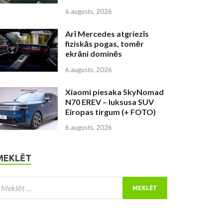
6.augusts, 2026
Arī Mercedes atgriezīs
fiziskās pogas, tomēr
ekrāni dominēs
6.augusts, 2026
Xiaomi piesaka SkyNomad
N70 EREV – luksusa SUV
Eiropas tirgum (+ FOTO)
6.augusts, 2026
MEKLĒT