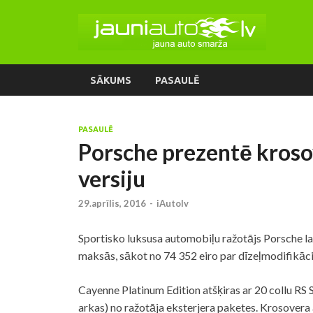
SĀKUMS
PASAULĒ
PASAULĒ
Porsche prezentē kroso
versiju
29.aprīlis, 2016
-
iAutolv
Sportisko luksusa automobiļu ražotājs Porsche la
maksās, sākot no 74 352 eiro par dīzeļmodifikāci
Cayenne Platinum Edition atšķiras ar 20 collu RS 
arkas) no ražotāja eksterjera paketes. Krosovera