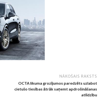
NĀKOŠAIS RAKSTS
OCTA likuma grozījumos paredzēts uzlabot
cietušo tiesības ātrāk saņemt apdrošināšanas
atlīdzību