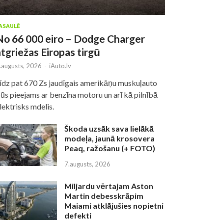
ASAULĒ
No 66 000 eiro – Dodge Charger
atgriežas Eiropas tirgū
.augusts, 2026
-
iAuto.lv
īdz pat 670 Zs jaudīgais amerikāņu muskuļauto
ūs pieejams ar benzīna motoru un arī kā pilnībā
lektrisks mdelis.
Škoda uzsāk sava lielākā
modeļa, jaunā krosovera
Peaq, ražošanu (+ FOTO)
7.augusts, 2026
Miljardu vērtajam Aston
Martin debesskrāpim
Maiami atklājušies nopietni
defekti