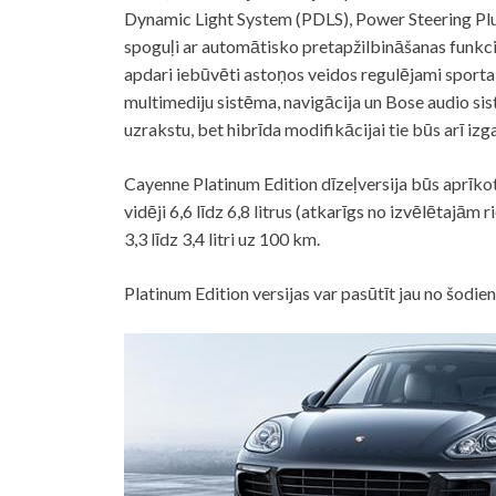
Dynamic Light System (PDLS), Power Steering Plu
spoguļi ar automātisko pretapžilbināšanas funkcij
apdari iebūvēti astoņos veidos regulējami spor
multimediju sistēma, navigācija un Bose audio sis
uzrakstu, bet hibrīda modifikācijai tie būs arī izg
Cayenne Platinum Edition dīzeļversija būs aprīkot
vidēji 6,6 līdz 6,8 litrus (atkarīgs no izvēlētajā
3,3 līdz 3,4 litri uz 100 km.
Platinum Edition versijas var pasūtīt jau no šodien