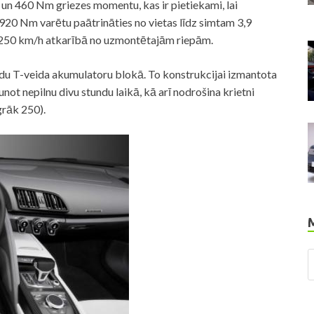
un 460 Nm griezes momentu, kas ir pietiekami, lai
 920 Nm varētu paātrināties no vietas līdz simtam 3,9
 250 km/h atkarībā no uzmontētajām riepām.
ndu T-veida akumulatoru blokā. To konstrukcijai izmantota
unot nepilnu divu stundu laikā, kā arī nodrošina krietni
grāk 250).