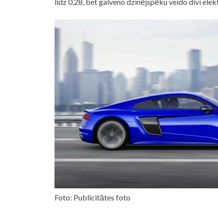
līdz 0,28, bet galveno dzinējspēku veido divi elek
Foto: Publicitātes foto