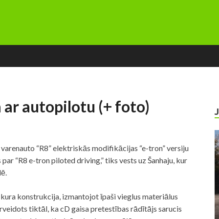
 ar autopilotu (+ foto)
varenauto “R8” elektriskās modifikācijas “e-tron” versiju
par “R8 e-tron piloted driving,” tiks vests uz Šanhaju, kur
dē.
” kura konstrukcija, izmantojot īpaši vieglus materiālus
veidots tiktāl, ka cD gaisa pretestības rādītājs sarucis