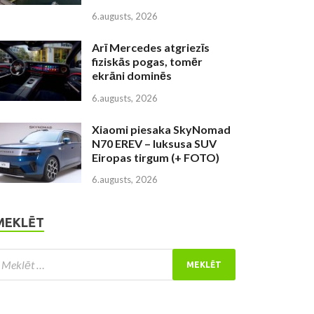
6.augusts, 2026
Arī Mercedes atgriezīs
fiziskās pogas, tomēr
ekrāni dominēs
6.augusts, 2026
Xiaomi piesaka SkyNomad
N70 EREV – luksusa SUV
Eiropas tirgum (+ FOTO)
6.augusts, 2026
MEKLĒT