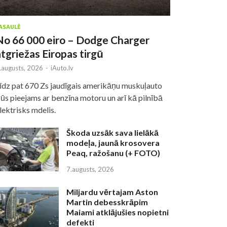
ASAULĒ
No 66 000 eiro – Dodge Charger
atgriežas Eiropas tirgū
.augusts, 2026
-
iAuto.lv
īdz pat 670 Zs jaudīgais amerikāņu muskuļauto
ūs pieejams ar benzīna motoru un arī kā pilnībā
lektrisks mdelis.
Škoda uzsāk sava lielākā
modeļa, jaunā krosovera
Peaq, ražošanu (+ FOTO)
7.augusts, 2026
Miljardu vērtajam Aston
Martin debesskrāpim
Maiami atklājušies nopietni
defekti