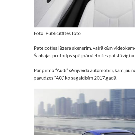
Foto: Publicitātes foto
Pateicoties lāzera skenerim, vairākām videokam
Šanhajas prototips spēj pārvietoties patstāvīgi un
Par pirmo “Audi” sērijveida automobili, kam jau n
paaudzes “A8,” ko sagaidīsim 2017.gadā.