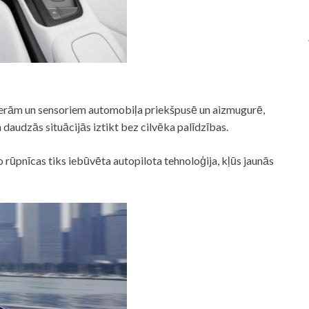
erām un sensoriem automobiļa priekšpusē un aizmugurē,
 daudzās situācijās iztikt bez cilvēka palīdzības.
o rūpnīcas tiks iebūvēta autopilota tehnoloģija, kļūs jaunās