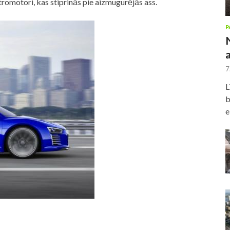
tromotori, kas stiprinās pie aizmugurējās ass.
P
7
L
b
e