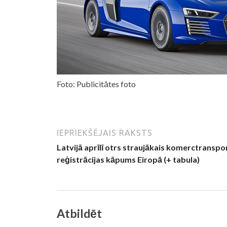
Foto: Publicitātes foto
IEPRIEKŠĒJAIS RAKSTS
Latvijā aprīlī otrs straujākais komerctranspo
reģistrācijas kāpums Eiropā (+ tabula)
Atbildēt