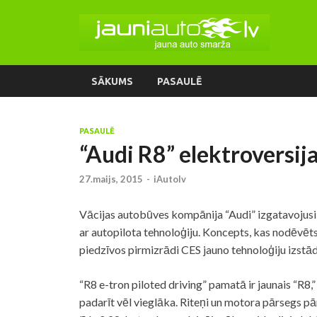
SĀKUMS
PASAULĒ
PASAULĒ
“Audi R8” elektroversija
27.maijs, 2015
-
iAutolv
Vācijas autobūves kompānija “Audi” izgatavojusi 
ar autopilota tehnoloģiju. Koncepts, kas nodēvēts 
piedzīvos pirmizrādi CES jauno tehnoloģiju izstā
“R8 e-tron piloted driving” pamatā ir jaunais “R8,
padarīt vēl vieglāka. Riteņi un motora pārsegs pār