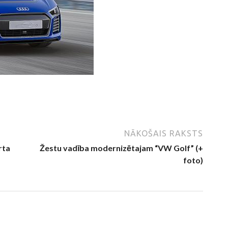
NĀKOŠAIS RAKSTS
rta
Žestu vadība modernizētajam “VW Golf” (+
foto)