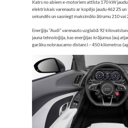
Katrs no abiem e-motoriem attīsta 170 kW jaudu 
elektriskais varenauto ar kopējo jaudu 462 ZS un
sekundēs un sasniegt maksimālo ātrumu 210 vai
Enerģiju “Audi” varenauto uzglabā 92 kilovatstu
jauna tehnoloģija, kas enerģijas krājumus ļauj atja
garāku nobraucamo distanci – 450 kilometrus (a