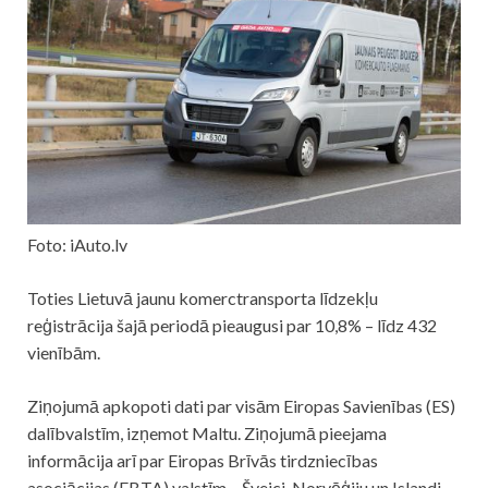
Foto: iAuto.lv
Toties Lietuvā jaunu komerctransporta līdzekļu
reģistrācija šajā periodā pieaugusi par 10,8% – līdz 432
vienībām.
Ziņojumā apkopoti dati par visām Eiropas Savienības (ES)
dalībvalstīm, izņemot Maltu. Ziņojumā pieejama
informācija arī par Eiropas Brīvās tirdzniecības
asociācijas (EBTA) valstīm – Šveici, Norvēģiju un Islandi.