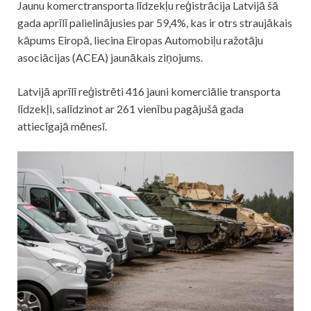
Jaunu komerctransporta līdzekļu reģistrācija Latvijā šā
gada aprīlī palielinājusies par 59,4%, kas ir otrs straujākais
kāpums Eiropā, liecina Eiropas Automobiļu ražotāju
asociācijas (ACEA) jaunākais ziņojums.
Latvijā aprīlī reģistrēti 416 jauni komerciālie transporta
līdzekļi, salīdzinot ar 261 vienību pagājušā gada
attiecīgajā mēnesī.