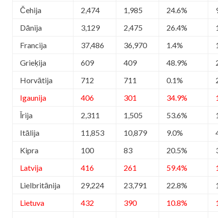
Čehija
2,474
1,985
24.6%
Dānija
3,129
2,475
26.4%
Francija
37,486
36,970
1.4%
Grieķija
609
409
48.9%
Horvātija
712
711
0.1%
Igaunija
406
301
34.9%
Īrija
2,311
1,505
53.6%
Itālija
11,853
10,879
9.0%
Kipra
100
83
20.5%
Latvija
416
261
59.4%
Lielbritānija
29,224
23,791
22.8%
Lietuva
432
390
10.8%