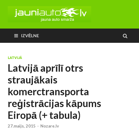
IZVĒLNE
LATVIJĀ
Latvijā aprīlī otrs
straujākais
komerctransporta
reģistrācijas kāpums
Eiropā (+ tabula)
27.maijs, 2015
-
Nozare.lv