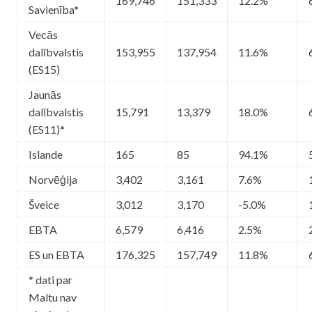
169,746
151,333
12.2%
Savienība*
Vecās
dalībvalstis
153,955
137,954
11.6%
(ES15)
Jaunās
dalībvalstis
15,791
13,379
18.0%
(ES11)*
Islande
165
85
94.1%
Norvēģija
3,402
3,161
7.6%
Šveice
3,012
3,170
-5.0%
EBTA
6,579
6,416
2.5%
ES un EBTA
176,325
157,749
11.8%
* dati par
Maltu nav