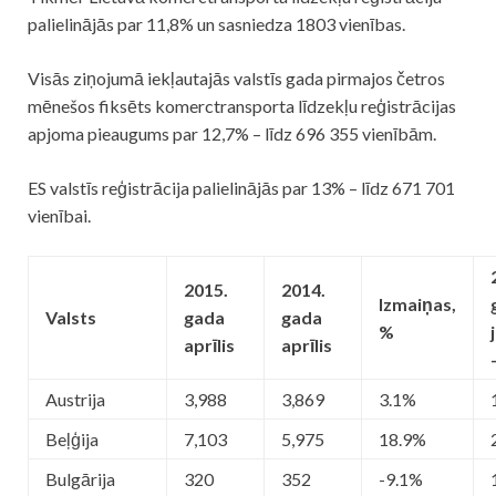
palielinājās par 11,8% un sasniedza 1803 vienības.
Visās ziņojumā iekļautajās valstīs gada pirmajos četros
mēnešos fiksēts komerctransporta līdzekļu reģistrācijas
apjoma pieaugums par 12,7% – līdz 696 355 vienībām.
ES valstīs reģistrācija palielinājās par 13% – līdz 671 701
vienībai.
2015.
2014.
Izmaiņas,
Valsts
gada
gada
%
aprīlis
aprīlis
Austrija
3,988
3,869
3.1%
Beļģija
7,103
5,975
18.9%
Bulgārija
320
352
-9.1%