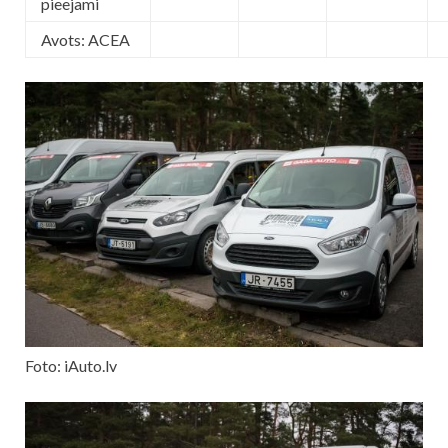
pieejami
Avots: ACEA
Foto: iAuto.lv