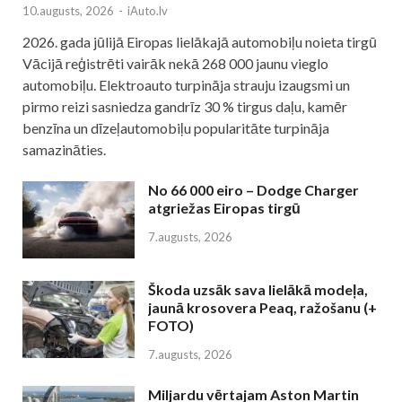
10.augusts, 2026
-
iAuto.lv
2026. gada jūlijā Eiropas lielākajā automobiļu noieta tirgū
Vācijā reģistrēti vairāk nekā 268 000 jaunu vieglo
automobiļu. Elektroauto turpināja strauju izaugsmi un
pirmo reizi sasniedza gandrīz 30 % tirgus daļu, kamēr
benzīna un dīzeļautomobiļu popularitāte turpināja
samazināties.
No 66 000 eiro – Dodge Charger
atgriežas Eiropas tirgū
7.augusts, 2026
Škoda uzsāk sava lielākā modeļa,
jaunā krosovera Peaq, ražošanu (+
FOTO)
7.augusts, 2026
Miljardu vērtajam Aston Martin