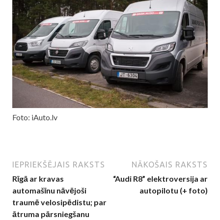
Foto: iAuto.lv
IEPRIEKŠĒJAIS RAKSTS
NĀKOŠAIS RAKSTS
Rīgā ar kravas
“Audi R8” elektroversija ar
automašīnu nāvējoši
autopilotu (+ foto)
traumē velosipēdistu; par
ātruma pārsniegšanu