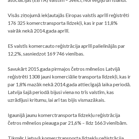
Visās ziņojumā iekļautajās Eiropas valstīs aprīlī reģistrēti
176 325 komerctransporta līdzekļi, kas ir par 11,8%
vairāk nekā 2014.gada aprīlī.
ES valstīs komercauto reģistrācija aprīlī palielinājās par
12,2%, sasniedzot 169 746 vienības.
Savukārt 2015.gada pirmajos četros mēnešos Latvijā
reģistrēti 1308 jauni komerciālie transporta līdzekļi, kas ir
par 1,8% mazāk nekā 2014.gada attiecīgajā laika periodā.
Latvija šajā periodā bijusi viena no trīs valstīm, kas
uzrādījusi kritumu, lai arī tas bijis vismazākais.
Igaunijā jaunu komerctransporta līdzekļu reģistrācija
četros mēnešos pieauga par 21,6% – līdz 1663 vienībām.
Tikmēr Lietuvā komerctransporta līdzekļu reģistrācija