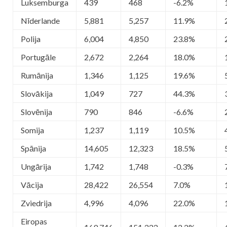
Luksemburga
439
468
-6.2%
Nīderlande
5,881
5,257
11.9%
Polija
6,004
4,850
23.8%
Portugāle
2,672
2,264
18.0%
Rumānija
1,346
1,125
19.6%
Slovākija
1,049
727
44.3%
Slovēnija
790
846
-6.6%
Somija
1,237
1,119
10.5%
Spānija
14,605
12,323
18.5%
Ungārija
1,742
1,748
-0.3%
Vācija
28,422
26,554
7.0%
Zviedrija
4,996
4,096
22.0%
Eiropas