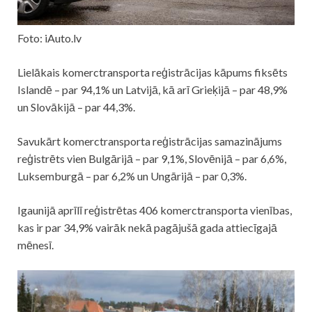
Foto: iAuto.lv
Lielākais komerctransporta reģistrācijas kāpums fiksēts
Islandē – par 94,1% un Latvijā, kā arī Grieķijā – par 48,9%
un Slovākijā – par 44,3%.
Savukārt komerctransporta reģistrācijas samazinājums
reģistrēts vien Bulgārijā – par 9,1%, Slovēnijā – par 6,6%,
Luksemburgā – par 6,2% un Ungārijā – par 0,3%.
Igaunijā aprīlī reģistrētas 406 komerctransporta vienības,
kas ir par 34,9% vairāk nekā pagājušā gada attiecīgajā
mēnesī.