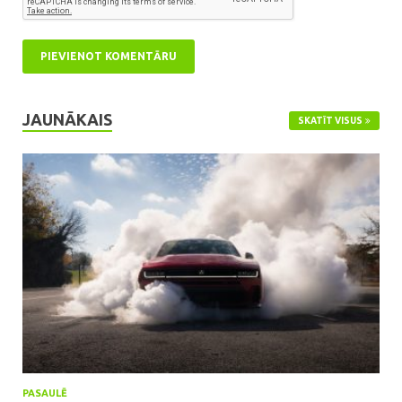
JAUNĀKAIS
SKATĪT VISUS
PASAULĒ