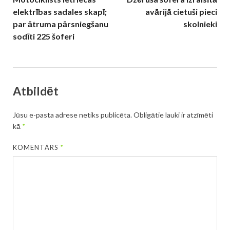
elektrības sadales skapī;
avārijā cietuši pieci
par ātruma pārsniegšanu
skolnieki
sodīti 225 šoferi
Atbildēt
Jūsu e-pasta adrese netiks publicēta.
Obligātie lauki ir atzīmēti
kā
*
KOMENTĀRS
*