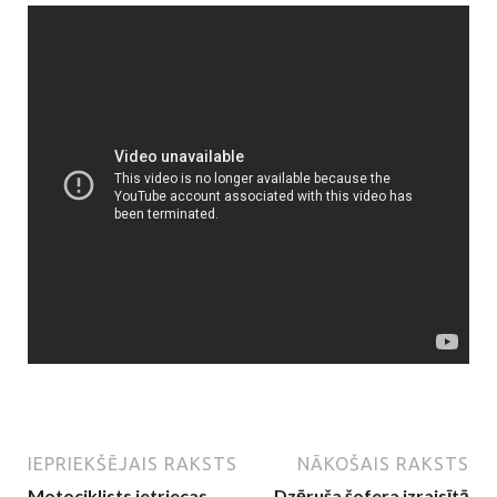
IEPRIEKŠĒJAIS RAKSTS
NĀKOŠAIS RAKSTS
Motociklists ietriecas
Dzēruša šofera izraisītā