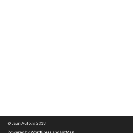
© JauniAuto.lv, 2018
Powered by
WordPress
and
HitMag
.