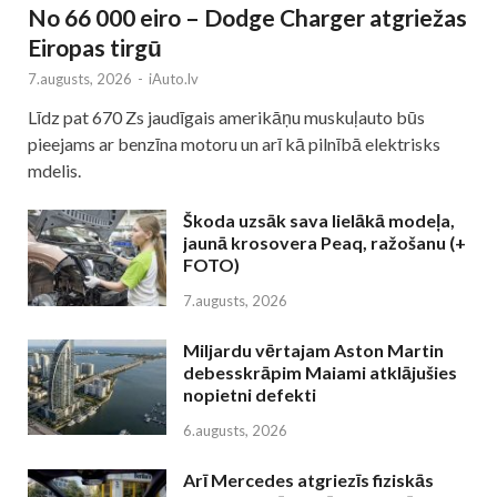
No 66 000 eiro – Dodge Charger atgriežas
Eiropas tirgū
7.augusts, 2026
-
iAuto.lv
Līdz pat 670 Zs jaudīgais amerikāņu muskuļauto būs
pieejams ar benzīna motoru un arī kā pilnībā elektrisks
mdelis.
Škoda uzsāk sava lielākā modeļa,
jaunā krosovera Peaq, ražošanu (+
FOTO)
7.augusts, 2026
Miljardu vērtajam Aston Martin
debesskrāpim Maiami atklājušies
nopietni defekti
6.augusts, 2026
Arī Mercedes atgriezīs fiziskās