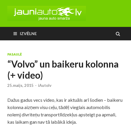
IZVĒLNE
PASAULĒ
“Volvo” un baikeru kolonna
(+ video)
25.maijs, 2015
-
iAutolv
Dažus gadus vecs video, kas ir aktuāls arī šodien – baikeru
kolonna aizņem visu ceļu, tādēļ vieglais automobilis
nolemj divriteņu transportlīdzekļus apsteigt pa apmali,
kas laikam gan nav tā labākā ideja.