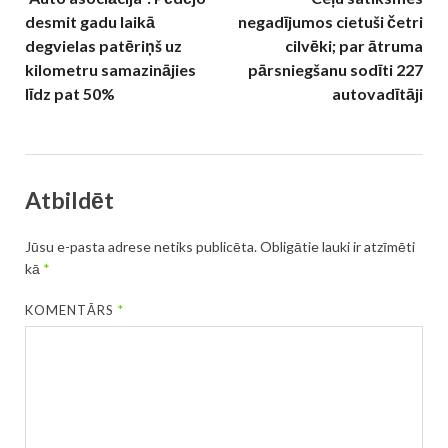
desmit gadu laikā
negadījumos cietuši četri
degvielas patēriņš uz
cilvēki; par ātruma
kilometru samazinājies
pārsniegšanu sodīti 227
līdz pat 50%
autovadītāji
Atbildēt
Jūsu e-pasta adrese netiks publicēta.
Obligātie lauki ir atzīmēti
kā
*
KOMENTĀRS
*