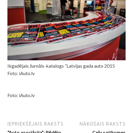
Ikgadējais žurnāls-katalogs ”Latvijas gada auto 2015
Foto: iAuto.lv
Foto: iAuto.lv
IEPRIEKŠĒJAIS RAKSTS
NĀKOŠAIS RAKSTS
“Auto asociācija”: Pēdējo
Ceļu satiksmes