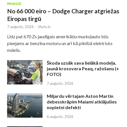
PASAULĒ
No 66 000 eiro – Dodge Charger atgriežas
Eiropas tirgū
7.augusts, 2026
-
iAuto.lv
Līdz pat 670 Zs jaudīgais amerikāņu muskuļauto būs
pieejams ar benzīna motoru un arī kā pilnībā elektrisks
mdelis.
Škoda uzsāk sava lielākā modeļa,
jaunā krosovera Peaq, ražošanu (+
FOTO)
7.augusts, 2026
Miljardu vērtajam Aston Martin
debesskrāpim Maiami atklājušies
nopietni defekti
6.augusts, 2026