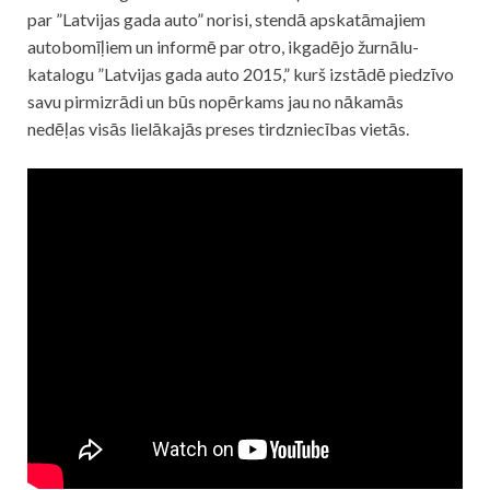
par ”Latvijas gada auto” norisi, stendā apskatāmajiem
autobomīļiem un informē par otro, ikgadējo žurnālu-
katalogu ”Latvijas gada auto 2015,” kurš izstādē piedzīvo
savu pirmizrādi un būs nopērkams jau no nākamās
nedēļas visās lielākajās preses tirdzniecības vietās.