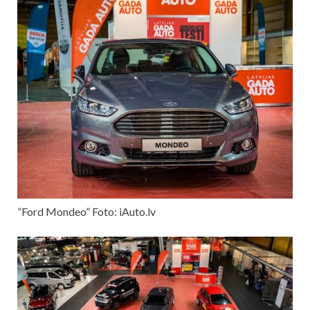
”Ford Mondeo” Foto: iAuto.lv