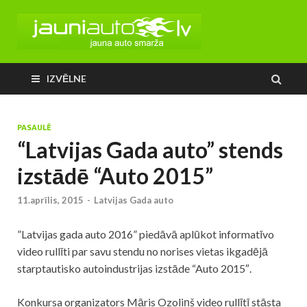
IZVĒLNE
PASAULĒ
“Latvijas Gada auto” stends
izstādē “Auto 2015”
11.aprīlis, 2015
-
Latvijas Gada auto
”Latvijas gada auto 2016” piedāvā aplūkot informatīvo
video rullīti par savu stendu no norises vietas ikgadējā
starptautisko autoindustrijas izstāde “Auto 2015″.
Konkursa organizators Māris Ozoliņš video rullītī stāsta