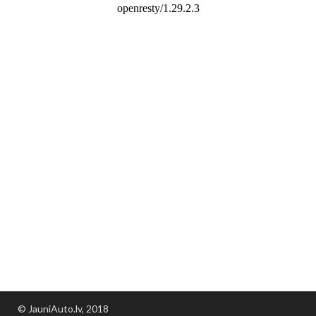
© JauniAuto.lv, 2018