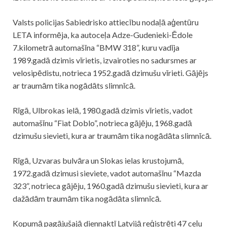
Valsts
policijas
Sabiedrisko attiecību nodaļā aģentūru
LETA informēja, ka autoceļa Adze-Gudenieki-Ēdole
7.kilometrā automašīna “BMW 318”, kuru vadīja
1989.gadā dzimis vīrietis, izvairoties no sadursmes ar
velosipēdistu, notrieca 1952.gadā dzimušu vīrieti. Gājējs
ar traumām tika nogādāts slimnīcā.
Rīgā, Ulbrokas ielā, 1980.gadā dzimis vīrietis, vadot
automašīnu “Fiat Doblo”, notrieca gājēju, 1968.gadā
dzimušu sievieti, kura ar traumām tika nogādāta slimnīcā.
Rīgā, Uzvaras bulvāra un Slokas ielas krustojumā,
1972.gadā dzimusi sieviete, vadot automašīnu “Mazda
323”, notrieca gājēju, 1960.gadā dzimušu sievieti, kura ar
dažādām traumām tika nogādāta slimnīcā.
Kopumā pagājušajā diennaktī Latvijā reģistrēti 47 ceļu