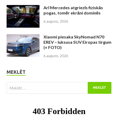
Arī Mercedes atgriezīs fiziskās
pogas, tomēr ekrāni dominēs
6.augusts, 2026
Xiaomi piesaka SkyNomad N70
EREV – luksusa SUV Eiropas tirgum
(+ FOTO)
6.augusts, 2026
MEKLĒT