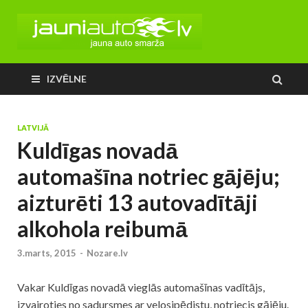
IZVĒLNE
LATVIJĀ
Kuldīgas novadā
automašīna notriec gājēju;
aizturēti 13 autovadītāji
alkohola reibumā
3.marts, 2015
-
Nozare.lv
Vakar Kuldīgas novadā vieglās automašīnas vadītājs,
izvairoties no sadursmes ar velosipēdistu, notriecis gājēju.