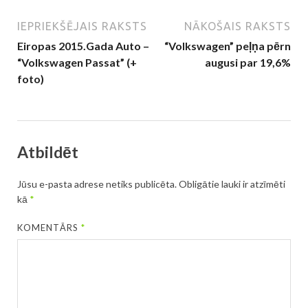
IEPRIEKŠĒJAIS RAKSTS
NĀKOŠAIS RAKSTS
Eiropas 2015.Gada Auto –
“Volkswagen” peļņa pērn
“Volkswagen Passat” (+
augusi par 19,6%
foto)
Atbildēt
Jūsu e-pasta adrese netiks publicēta.
Obligātie lauki ir atzīmēti
kā
*
KOMENTĀRS
*