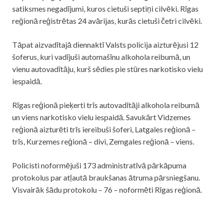
satiksmes negadījumi, kuros cietuši septiņi cilvēki. Rīgas
reģionā reģistrētas 24 avārijas, kurās cietuši četri cilvēki.
Tāpat aizvadītajā diennaktī Valsts
policija
aizturējusi 12
šoferus, kuri vadījuši automašīnu alkohola reibumā, un
vienu autovadītāju, kurš sēdies pie stūres narkotisko vielu
iespaidā.
Rīgas reģionā pieķerti trīs autovadītāji alkohola reibumā
un viens narkotisko vielu iespaidā. Savukārt Vidzemes
reģionā aizturēti trīs iereibuši šoferi, Latgales reģionā –
trīs, Kurzemes reģionā – divi, Zemgales reģionā – viens.
Policisti noformējuši 173 administratīvā pārkāpuma
protokolus par atļautā braukšanas ātruma pārsniegšanu.
Visvairāk šādu protokolu – 76 – noformēti Rīgas reģionā.