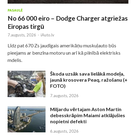
PASAULĒ
No 66 000 eiro – Dodge Charger atgriežas
Eiropas tirgū
7.augusts, 2026
-
iAuto.lv
Līdz pat 670 Zs jaudīgais amerikāņu muskuļauto būs
pieejams ar benzīna motoru un arī kā pilnībā elektrisks
mdelis.
Škoda uzsāk sava lielākā modeļa,
jaunā krosovera Peaq, ražošanu (+
FOTO)
7.augusts, 2026
Miljardu vērtajam Aston Martin
debesskrāpim Maiami atklājušies
nopietni defekti
6.augusts, 2026