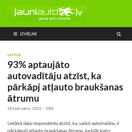
IZVĒLNE
LATVIJĀ
93% aptaujāto
autovadītāju atzīst, ka
pārkāpj atļauto braukšanas
ātrumu
28.februāris, 2015
-
DBS
Lielākā daļa respondentu atzīst, ka, vadot automašīnu, ir
pārkāpuši atļauto braukšanas ātrumu, turklāt katrs