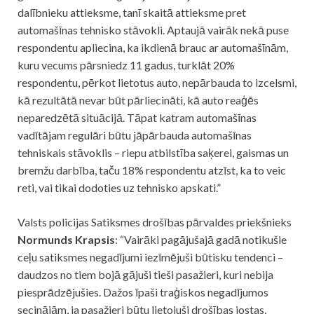
dalībnieku attieksme, tanī skaitā attieksme pret
automašīnas tehnisko stāvokli. Aptaujā vairāk nekā puse
respondentu apliecina, ka ikdienā brauc ar automašīnām,
kuru vecums pārsniedz 11 gadus, turklāt 20%
respondentu, pērkot lietotus auto, nepārbauda to izcelsmi,
kā rezultātā nevar būt pārliecināti, kā auto reaģēs
neparedzētā situācijā. Tāpat katram automašīnas
vadītājam regulāri būtu jāpārbauda automašīnas
tehniskais stāvoklis – riepu atbilstība saķerei, gaismas un
bremžu darbība, taču 18% respondentu atzīst, ka to veic
reti, vai tikai dodoties uz tehnisko apskati.”
Valsts policijas Satiksmes drošības pārvaldes priekšnieks
Normunds Krapsis
: “Vairāki pagājušajā gadā notikušie
ceļu satiksmes negadījumi iezīmējuši būtisku tendenci –
daudzos no tiem bojā gājuši tieši pasažieri, kuri nebija
piesprādzējušies. Dažos īpaši traģiskos negadījumos
secinājām, ja pasažieri būtu lietojuši drošības jostas,