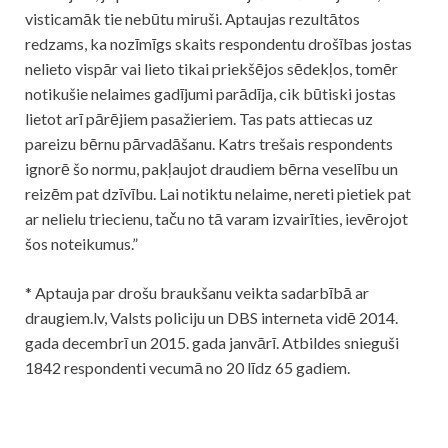
visticamāk tie nebūtu miruši. Aptaujas rezultātos
redzams, ka nozīmīgs skaits respondentu drošības jostas
nelieto vispār vai lieto tikai priekšējos sēdekļos, tomēr
notikušie nelaimes gadījumi parādīja, cik būtiski jostas
lietot arī pārējiem pasažieriem. Tas pats attiecas uz
pareizu bērnu pārvadāšanu. Katrs trešais respondents
ignorē šo normu, pakļaujot draudiem bērna veselību un
reizēm pat dzīvību. Lai notiktu nelaime, nereti pietiek pat
ar nelielu triecienu, taču no tā varam izvairīties, ievērojot
šos noteikumus.”
* Aptauja par drošu braukšanu veikta sadarbībā ar
draugiem.lv, Valsts policiju un DBS interneta vidē 2014.
gada decembrī un 2015. gada janvārī. Atbildes snieguši
1842 respondenti vecumā no 20 līdz 65 gadiem.