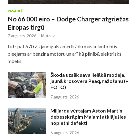
PASAULĒ
No 66 000 eiro – Dodge Charger atgriežas
Eiropas tirgū
7.augusts, 2026
-
iAuto.lv
Līdz pat 670 Zs jaudīgais amerikāņu muskuļauto būs
pieejams ar benzīna motoru un arī kā pilnībā elektrisks
mdelis.
Škoda uzsāk sava lielākā modeļa,
jaunā krosovera Peaq, ražošanu (+
FOTO)
7.augusts, 2026
Miljardu vērtajam Aston Martin
debesskrāpim Maiami atklājušies
nopietni defekti
6.augusts, 2026