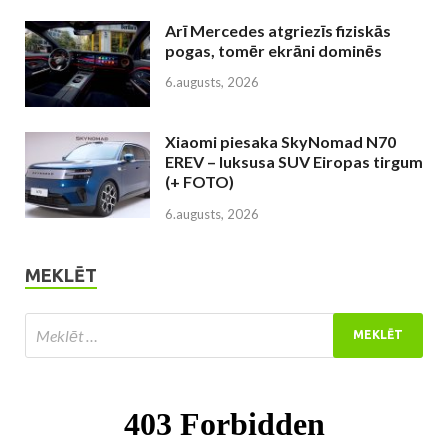
Arī Mercedes atgriezīs fiziskās
pogas, tomēr ekrāni dominēs
6.augusts, 2026
Xiaomi piesaka SkyNomad N70
EREV – luksusa SUV Eiropas tirgum
(+ FOTO)
6.augusts, 2026
MEKLĒT