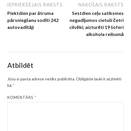
IEPRIEKŠĒJAIS RAKSTS
NĀKOŠAIS RAKSTS
Piektdien par ātruma
Sestdien ceļu satiksmes
pārsniegšanu sodīti 242
negadījumos cietuši četri
autovadītāji
cilvēki; aizturēti 19 šoferi
alkohola reibumā
Atbildēt
Jūsu e-pasta adrese netiks publicēta.
Obligātie lauki ir atzīmēti
kā
*
KOMENTĀRS
*