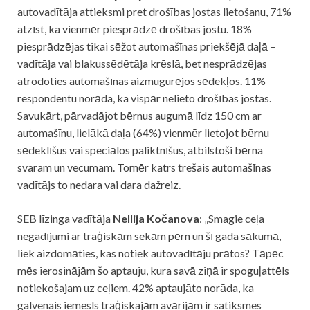
autovadītāja attieksmi pret drošības jostas lietošanu, 71%
atzīst, ka vienmēr piesprādzē drošības jostu. 18%
piesprādzējas tikai sēžot automašīnas priekšējā daļā –
vadītāja vai blakussēdētāja krēslā, bet nesprādzējas
atrodoties automašīnas aizmugurējos sēdekļos. 11%
respondentu norāda, ka vispār nelieto drošības jostas.
Savukārt, pārvadājot bērnus augumā līdz 150 cm ar
automašīnu, lielākā daļa (64%) vienmēr lietojot bērnu
sēdeklīšus vai speciālos paliktnīšus, atbilstoši bērna
svaram un vecumam. Tomēr katrs trešais automašīnas
vadītājs to nedara vai dara dažreiz.
SEB līzinga vadītāja
Nellija Kočanova
: „Smagie ceļa
negadījumi ar traģiskām sekām pērn un šī gada sākumā,
liek aizdomāties, kas notiek autovadītāju prātos? Tāpēc
mēs ierosinājām šo aptauju, kura savā ziņā ir spoguļattēls
notiekošajam uz ceļiem. 42% aptaujāto norāda, ka
galvenais iemesls traģiskajām avārijām ir satiksmes