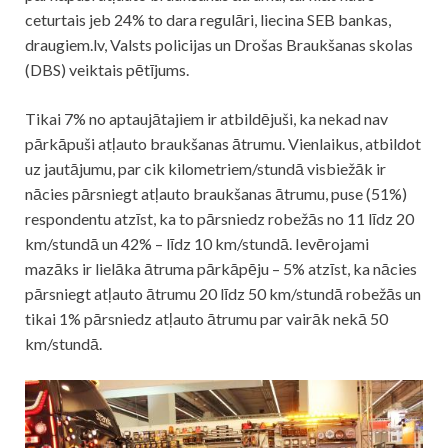
ceturtais jeb 24% to dara regulāri, liecina SEB bankas,
draugiem.lv, Valsts policijas un Drošas Braukšanas skolas
(DBS) veiktais pētījums.
Tikai 7% no aptaujātajiem ir atbildējuši, ka nekad nav
pārkāpuši atļauto braukšanas ātrumu. Vienlaikus, atbildot
uz jautājumu, par cik kilometriem/stundā visbiežāk ir
nācies pārsniegt atļauto braukšanas ātrumu, puse (51%)
respondentu atzīst, ka to pārsniedz robežās no 11 līdz 20
km/stundā un 42% – līdz 10 km/stundā. Ievērojami
mazāks ir lielāka ātruma pārkāpēju – 5% atzīst, ka nācies
pārsniegt atļauto ātrumu 20 līdz 50 km/stundā robežās un
tikai 1% pārsniedz atļauto ātrumu par vairāk nekā 50
km/stundā.