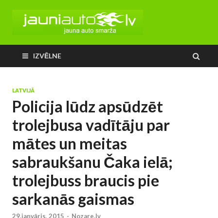
IZVĒLNE
LATVIJĀ
Policija lūdz apsūdzēt
trolejbusa vadītāju par
mātes un meitas
sabraukšanu Čaka ielā;
trolejbuss braucis pie
sarkanās gaismas
29.janvāris, 2015
-
Nozare.lv