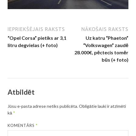
IEPRIEKŠĒJAIS RAKSTS
NĀKOŠAIS RAKSTS
“Opel Corsa” pietiks ar 3,1
Uz katru “Phaeton”
litru degvielas (+ foto)
“Volkswagen” zaudē
28.000€, pēctecis tomēr
būs (+ foto)
Atbildēt
Jūsu e-pasta adrese netiks publicēta.
Obligātie lauki ir atzīmēti
kā
*
KOMENTĀRS
*