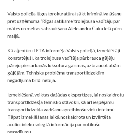
Valsts policija lūgusi prokuratūrai sākt kriminālvajāšanu
pret uzņēmuma “Rīgas satiksme”
trolejbusa
vadītāju par
mātes un meitas sabraukšanu Aleksandra Čaka ielā pērn
maijā.
Kā aģentūru LETA informēja Valsts policijā, izmeklētāji
konstatējuši, ka
trolejbusa
vadītāja pārbrauca gājēju
pāreju pie sarkanās luksofora gaismas, uzbraucot abām
gājējām. Tehnisku problēmu transportlīdzeklim
negadījuma brīdī nebija.
Izmeklēšanā veiktas dažādas ekspertīzes, lai noskaidrotu
transportlīdzekļa tehnisko stāvokli, kā arī iespējamu
transportlīdzekļa vadīšanu apreibinošu vielu ietekmē.
Tāpat izmeklēšanas laikā noskaidrota un izvērtēta
aculiecinieku sniegtā informācija par notikušo
negadījumu.