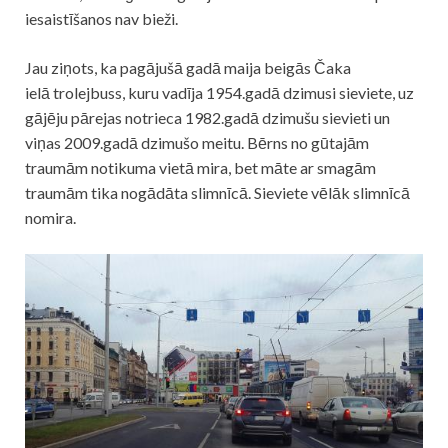
iesaistīšanos nav bieži.
Jau ziņots, ka pagājušā gadā maija beigās Čaka
ielā
trolejbuss
, kuru vadīja 1954.gadā dzimusi sieviete, uz
gājēju pārejas notrieca 1982.gadā dzimušu sievieti un
viņas 2009.gadā dzimušo meitu. Bērns no gūtajām
traumām notikuma vietā mira, bet māte ar smagām
traumām tika nogādāta slimnīcā. Sieviete vēlāk slimnīcā
nomira.