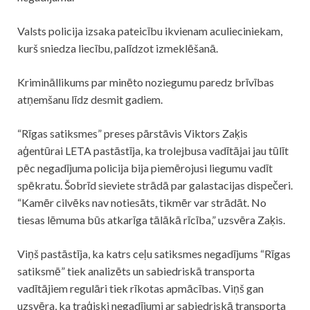
Valsts policija izsaka pateicību ikvienam aculieciniekam,
kurš sniedza liecību, palīdzot izmeklēšanā.
Krimināllikums par minēto noziegumu paredz brīvības
atņemšanu līdz desmit gadiem.
“Rīgas satiksmes” preses pārstāvis Viktors Zaķis
aģentūrai LETA pastāstīja, ka
trolejbusa
vadītājai jau tūlīt
pēc negadījuma policija bija piemērojusi liegumu vadīt
spēkratu. Šobrīd sieviete strādā par galastacijas dispečeri.
“Kamēr cilvēks nav notiesāts, tikmēr var strādāt. No
tiesas lēmuma būs atkarīga tālākā rīcība,” uzsvēra Zaķis.
Viņš pastāstīja, ka katrs ceļu satiksmes negadījums “Rīgas
satiksmē” tiek analizēts un sabiedriskā transporta
vadītājiem regulāri tiek rīkotas apmācības. Viņš gan
uzsvēra, ka traģiski negadījumi ar sabiedriskā transporta