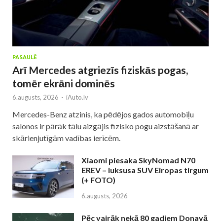
PASAULĒ
Arī Mercedes atgriezīs fiziskās pogas,
tomēr ekrāni dominēs
6.augusts, 2026
-
iAuto.lv
Mercedes-Benz atzinis, ka pēdējos gados automobiļu
salonos ir pārāk tālu aizgājis fizisko pogu aizstāšanā ar
skārienjutīgām vadības ierīcēm.
Xiaomi piesaka SkyNomad N70
EREV – luksusa SUV Eiropas tirgum
(+ FOTO)
6.augusts, 2026
Pēc vairāk nekā 80 gadiem Donavā