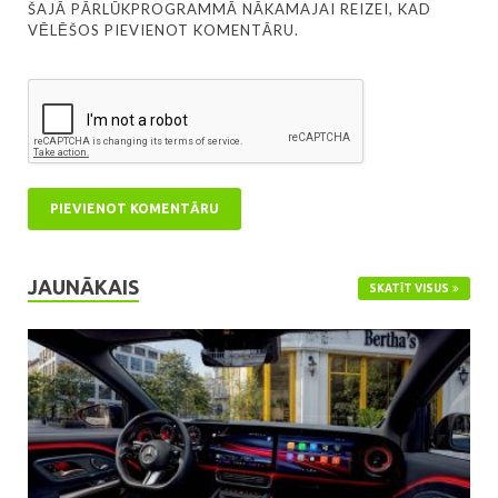
ŠAJĀ PĀRLŪKPROGRAMMĀ NĀKAMAJAI REIZEI, KAD
VĒLĒŠOS PIEVIENOT KOMENTĀRU.
JAUNĀKAIS
SKATĪT VISUS