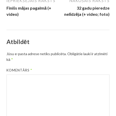
IEPRIEKŠĒJAIS RAKSTS
NĀKOŠAIS RAKSTS
Finišs mājas pagalmā (+
32 gadu pieredze
video)
nelīdzēja (+ video; foto)
Atbildēt
Jūsu e-pasta adrese netiks publicēta.
Obligātie lauki ir atzīmēti
kā
*
KOMENTĀRS
*