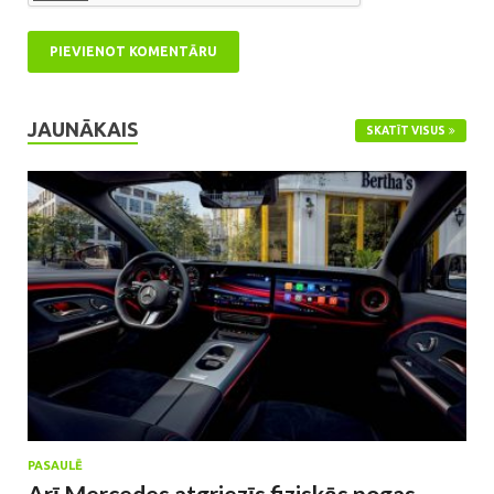
JAUNĀKAIS
SKATĪT VISUS
PASAULĒ
Arī Mercedes atgriezīs fiziskās pogas,