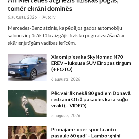
tomēr ekrāni dominēs
6.augusts, 2026
-
iAuto.lv
Mercedes-Benz atzinis, ka pēdējos gados automobiļu
salonos ir pārāk tālu aizgājis fizisko pogu aizstāšanā ar
skārienjutīgām vadības ierīcēm.
Xiaomi piesaka SkyNomad N70
EREV – luksusa SUV Eiropas tirgum
(+ FOTO)
6.augusts, 2026
Pēc vairāk nekā 80 gadiem Donavā
redzami Otrā pasaules kara kuģu
vraki (+ VIDEO)
5.augusts, 2026
Pirmajam super sporta auto
pasaulē 60 gadi – Lamborghini