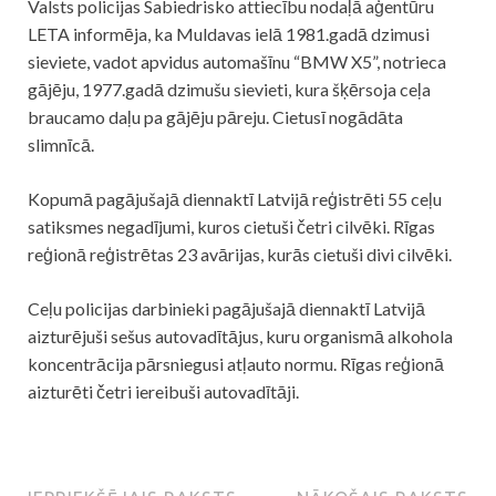
Valsts policijas Sabiedrisko attiecību nodaļā aģentūru
LETA informēja, ka Muldavas ielā 1981.gadā dzimusi
sieviete, vadot apvidus automašīnu “BMW X5”, notrieca
gājēju, 1977.gadā dzimušu sievieti, kura šķērsoja ceļa
braucamo daļu pa gājēju pāreju. Cietusī nogādāta
slimnīcā.
Kopumā pagājušajā diennaktī Latvijā reģistrēti 55 ceļu
satiksmes negadījumi, kuros cietuši četri cilvēki. Rīgas
reģionā reģistrētas 23
avārijas
, kurās cietuši divi cilvēki.
Ceļu policijas darbinieki pagājušajā diennaktī Latvijā
aizturējuši sešus autovadītājus, kuru organismā alkohola
koncentrācija pārsniegusi atļauto normu. Rīgas reģionā
aizturēti četri iereibuši autovadītāji.