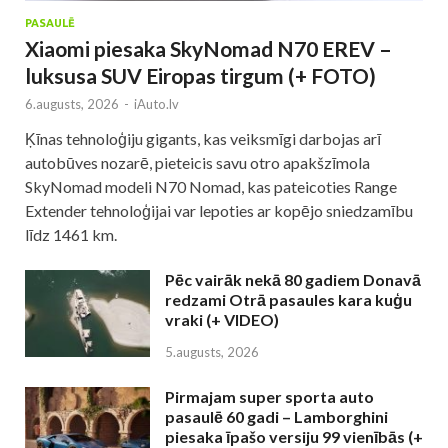
PASAULĒ
Xiaomi piesaka SkyNomad N70 EREV –
luksusa SUV Eiropas tirgum (+ FOTO)
6.augusts, 2026
-
iAuto.lv
Ķīnas tehnoloģiju gigants, kas veiksmīgi darbojas arī
autobūves nozarē, pieteicis savu otro apakšzīmola
SkyNomad modeli N70 Nomad, kas pateicoties Range
Extender tehnoloģijai var lepoties ar kopējo sniedzamību
līdz 1461 km.
Pēc vairāk nekā 80 gadiem Donavā
redzami Otrā pasaules kara kuģu
vraki (+ VIDEO)
5.augusts, 2026
Pirmajam super sporta auto
pasaulē 60 gadi – Lamborghini
piesaka īpašo versiju 99 vienībās (+