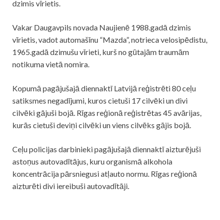
dzimis vīrietis.
Vakar Daugavpils novada Naujienē 1988.gadā dzimis
vīrietis, vadot automašīnu “Mazda”, notrieca velosipēdistu,
1965.gadā dzimušu vīrieti, kurš no gūtajām traumām
notikuma vietā nomira.
Kopumā pagājušajā diennaktī Latvijā reģistrēti 80 ceļu
satiksmes negadījumi, kuros cietuši 17 cilvēki un divi
cilvēki gājuši bojā. Rīgas reģionā reģistrētas 45
avārijas
,
kurās cietuši deviņi cilvēki un viens cilvēks gājis bojā.
Ceļu policijas darbinieki pagājušajā diennaktī aizturējuši
astoņus autovadītājus, kuru organismā alkohola
koncentrācija pārsniegusi atļauto normu. Rīgas reģionā
aizturēti divi iereibuši autovadītāji.