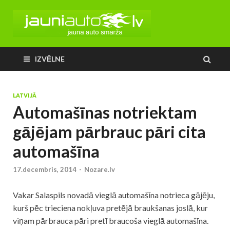
IZVĒLNE
LATVIJĀ
Automašīnas notriektam
gājējam pārbrauc pāri cita
automašīna
17.decembris, 2014
-
Nozare.lv
Vakar Salaspils novadā vieglā automašīna notrieca gājēju,
kurš pēc trieciena nokļuva pretējā braukšanas joslā, kur
viņam pārbrauca pāri pretī braucoša vieglā automašīna.