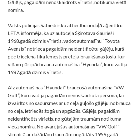
Gājējs, pagaidām nenoskaidrots vīrietis, notikuma vietā
nomira.
Valsts policijas Sabiedrisko attiecību nodaļā aģentūru
LETA informēja, ka uz autoceļa Šķirotava-Saurieši
1968.gadā dzimis vīrietis, vadot automašīnu “Toyota
Avensis”, notrieca pagaidām neidentificētu gājēju, kurš
pēc trieciena tika iemests pretējā braukšanas joslā, kur
viņam pāri pārbrauca automašīna “Hyundai”, kuru vadīja
1987.gadā dzimis vīrietis.
Aiz automašīnas “Hyundai” braucošā automašīna “VW
Golf”, kuru vadīja pagaidām nenoskaidrota persona, lai
izvairītos no sadursmes ar uz ceļa guļošo gājēju, nobrauca
no ceļa, ietriecās žogā un apgāzās. Gājējs, pagaidām
neidentificēts vīrietis, no gūtajām traumām notikuma
vietā nomira. No avarējušās automašīnas “VW Golf”
slimnīcā ar dažādām traumām nogādāts 1959.gadā