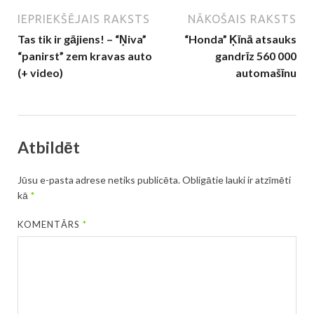
IEPRIEKŠĒJAIS RAKSTS
NĀKOŠAIS RAKSTS
Tas tik ir gājiens! – “Ņiva”
“Honda” Ķīnā atsauks
“panirst” zem kravas auto
gandrīz 560 000
(+ video)
automašīnu
Atbildēt
Jūsu e-pasta adrese netiks publicēta.
Obligātie lauki ir atzīmēti
kā
*
KOMENTĀRS
*