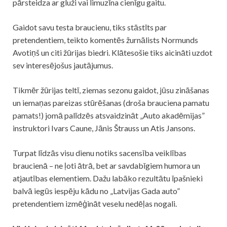
pārsteidza ar gluži vai limuzīna cienīgu gaitu.
Gaidot savu testa braucienu, tiks stāstīts par
pretendentiem, teikto komentēs žurnālists Normunds
Avotiņš un citi žūrijas biedri. Klātesošie tiks aicināti uzdot
sev interesējošus jautājumus.
Tikmēr žūrijas teltī, ziemas sezonu gaidot, jūsu zināšanas
un iemaņas pareizas stūrēšanas (droša brauciena pamatu
pamats!) jomā palīdzēs atsvaidzināt „Auto akadēmijas”
instruktori Ivars Caune, Jānis Štrauss un Atis Jansons.
Turpat līdzās visu dienu notiks sacensība veiklības
braucienā – ne ļoti ātrā, bet ar savdabīgiem humora un
atjautības elementiem. Dažu labāko rezultātu īpašnieki
balvā iegūs iespēju kādu no „Latvijas Gada auto”
pretendentiem izmēģināt veselu nedēļas nogali.