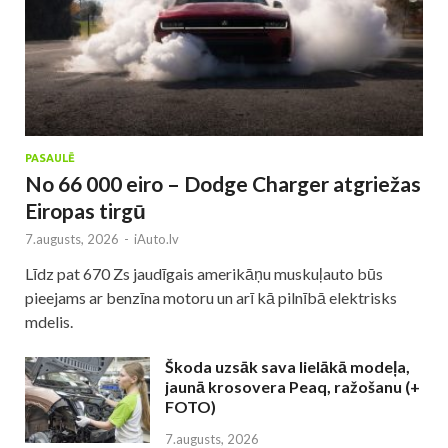
PASAULĒ
No 66 000 eiro – Dodge Charger atgriežas
Eiropas tirgū
7.augusts, 2026
-
iAuto.lv
Līdz pat 670 Zs jaudīgais amerikāņu muskuļauto būs
pieejams ar benzīna motoru un arī kā pilnībā elektrisks
mdelis.
Škoda uzsāk sava lielākā modeļa,
jaunā krosovera Peaq, ražošanu (+
FOTO)
7.augusts, 2026