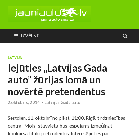
IZVĒLNE
LATVIJĀ
Iejūties „Latvijas Gada
auto” žūrijas lomā un
novērtē pretendentus
2.oktobris, 2014
-
Latvijas Gada auto
Sestdien, 11. oktobrī no plkst. 11:00, Rīgā, tirdzniecības
centra „Mols” stāvvietā būs iespējams izmēģināt
konkursa titulu pretendentus. Interesējieties par