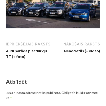
IEPRIEKŠĒJAIS RAKSTS
NĀKOŠAIS RAKSTS
Audi parāda piecdurvju
Nenocietās (+ video)
TT (+ foto)
Atbildēt
Jūsu e-pasta adrese netiks publicēta.
Obligātie lauki ir atzīmēti
kā
*