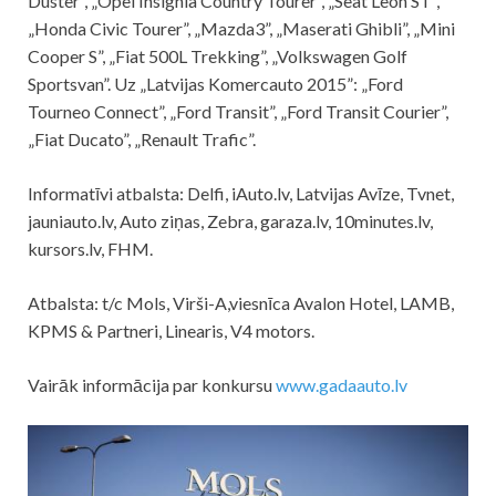
Duster”, „Opel Insignia Country Tourer”, „Seat Leon ST”,
„Honda Civic Tourer”, „Mazda3”, „Maserati Ghibli”, „Mini
Cooper S”, „Fiat 500L Trekking”, „Volkswagen Golf
Sportsvan”. Uz „Latvijas Komercauto 2015”: „Ford
Tourneo Connect”, „Ford Transit”, „Ford Transit Courier”,
„Fiat Ducato”, „Renault Trafic”.
Informatīvi atbalsta: Delfi, iAuto.lv, Latvijas Avīze, Tvnet,
jauniauto.lv, Auto ziņas, Zebra, garaza.lv, 10minutes.lv,
kursors.lv, FHM.
Atbalsta: t/c Mols, Virši-A,viesnīca Avalon Hotel, LAMB,
KPMS & Partneri, Linearis, V4 motors.
Vairāk informācija par konkursu
www.gadaauto.lv