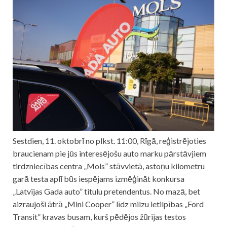
Sestdien, 11. oktobrī no plkst. 11:00, Rīgā, reģistrējoties
braucienam pie jūs interesējošu auto marku pārstāvjiem
tirdzniecības centra „Mols” stāvvietā, astoņu kilometru
garā testa aplī būs iespējams izmēģināt konkursa
„Latvijas Gada auto” titulu pretendentus. No mazā, bet
aizraujoši ātrā „Mini Cooper” līdz milzu ietilpības „Ford
Transit” kravas busam, kurš pēdējos žūrijas testos