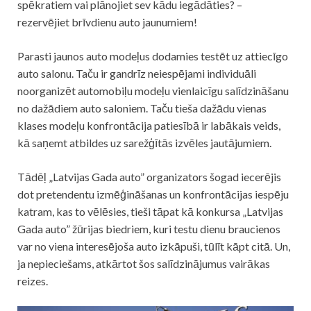
spēkratiem vai plānojiet sev kādu iegādāties? –
rezervējiet brīvdienu auto jaunumiem!
Parasti jaunos auto modeļus dodamies testēt uz attiecīgo
auto salonu. Taču ir gandrīz neiespējami individuāli
noorganizēt automobiļu modeļu vienlaicīgu salīdzināšanu
no dažādiem auto saloniem. Taču tieša dažādu vienas
klases modeļu konfrontācija patiesībā ir labākais veids,
kā saņemt atbildes uz sarežģītās izvēles jautājumiem.
Tādēļ „Latvijas Gada auto” organizators šogad iecerējis
dot pretendentu izmēģināšanas un konfrontācijas iespēju
katram, kas to vēlēsies, tieši tāpat kā konkursa „Latvijas
Gada auto” žūrijas biedriem, kuri testu dienu braucienos
var no viena interesējoša auto izkāpuši, tūlīt kāpt citā. Un,
ja nepieciešams, atkārtot šos salīdzinājumus vairākas
reizes.