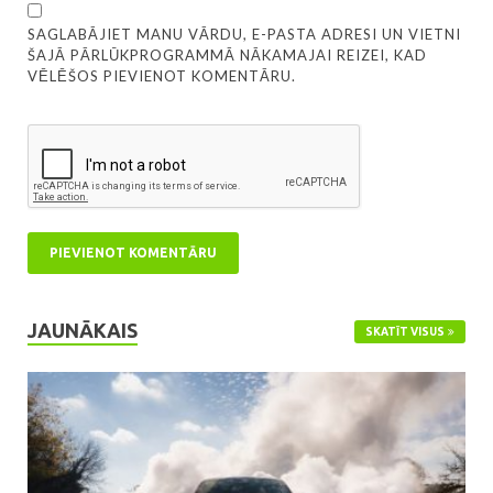
SAGLABĀJIET MANU VĀRDU, E-PASTA ADRESI UN VIETNI
ŠAJĀ PĀRLŪKPROGRAMMĀ NĀKAMAJAI REIZEI, KAD
VĒLĒŠOS PIEVIENOT KOMENTĀRU.
JAUNĀKAIS
SKATĪT VISUS