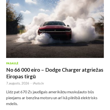
PASAULĒ
No 66 000 eiro – Dodge Charger atgriežas
Eiropas tirgū
7.augusts, 2026
-
iAuto.lv
Līdz pat 670 Zs jaudīgais amerikāņu muskuļauto būs
pieejams ar benzīna motoru un arī kā pilnībā elektrisks
mdelis.