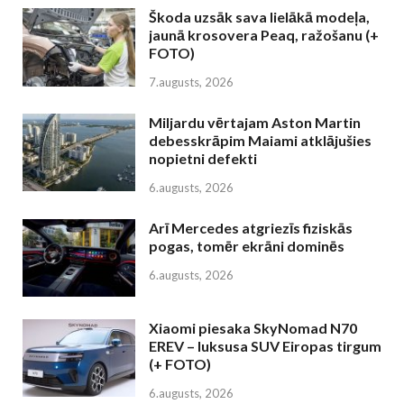
Škoda uzsāk sava lielākā modeļa,
jaunā krosovera Peaq, ražošanu (+
FOTO)
7.augusts, 2026
Miljardu vērtajam Aston Martin
debesskrāpim Maiami atklājušies
nopietni defekti
6.augusts, 2026
Arī Mercedes atgriezīs fiziskās
pogas, tomēr ekrāni dominēs
6.augusts, 2026
Xiaomi piesaka SkyNomad N70
EREV – luksusa SUV Eiropas tirgum
(+ FOTO)
6.augusts, 2026