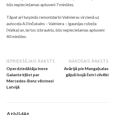
būs nepieciešamas aptuveni 7 minūtes.
Tāpat arī turpinās remontdarbi Valmieras virzienā uz
autoceļa A3 Inčukalns – Valmiera – Igaunijas robeža
(Valka) un, lai tos izbrauktu, būs nepieciešamas aptuveni
40 minūtes.
IEPRIEKŠĒJAIS RAKSTS
NĀKOŠAIS RAKSTS
Operdziedātāja Inese
Avārijā pie Mangaļsalas
Galante kļūst par
gājuši bojā četri cilvēki
Mercedes-Benz vēstnesi
Latvijā
Atbildēt