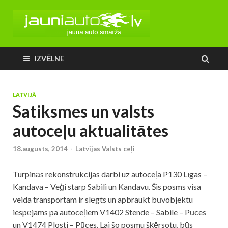
IZVĒLNE
LATVIJĀ
Satiksmes un valsts
autoceļu aktualitātes
18.augusts, 2014
-
Latvijas Valsts ceļi
Turpinās rekonstrukcijas darbi uz autoceļa P130 Līgas –
Kandava – Veģi starp Sabili un Kandavu. Šis posms visa
veida transportam ir slēgts un apbraukt būvobjektu
iespējams pa autoceļiem V1402 Stende – Sabile – Pūces
un V1474 Plosti – Pūces. Lai šo posmu šķērsotu, būs