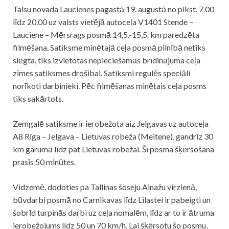
Talsu novada Laucienes pagastā 19. augustā no plkst. 7.00
līdz 20.00 uz valsts vietējā autoceļa V1401 Stende –
Lauciene – Mērsrags posmā 14,5.-15,5. km paredzēta
filmēšana. Satiksme minētajā ceļa posmā pilnībā netiks
slēgta, tiks izvietotas nepieciešamās brīdinājuma ceļa
zīmes satiksmes drošībai. Satiksmi regulēs speciāli
norīkoti darbinieki. Pēc filmēšanas minētais ceļa posms
tiks sakārtots.
Zemgalē satiksme ir ierobežota aiz Jelgavas uz autoceļa
A8 Rīga – Jelgava – Lietuvas robeža (Meitene), gandrīz 30
km garumā līdz pat Lietuvas robežai. Šī posma šķērsošana
prasīs 50 minūtes.
Vidzemē, dodoties pa Tallinas šoseju Ainažu virzienā,
būvdarbi posmā no Carnikavas līdz Lilastei ir pabeigti un
šobrīd turpinās darbi uz ceļa nomalēm, līdz ar to ir ātruma
ierobežojums līdz 50 un 70 km/h. Lai šķērsotu šo posmu,