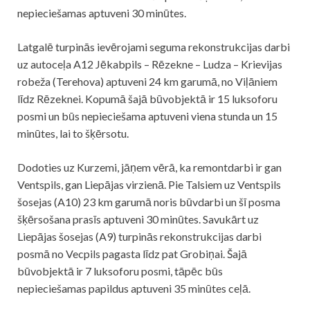
nepieciešamas aptuveni 30 minūtes.
Latgalē turpinās ievērojami seguma rekonstrukcijas darbi
uz autoceļa A12 Jēkabpils – Rēzekne – Ludza – Krievijas
robeža (Terehova) aptuveni 24 km garumā, no Viļāniem
līdz Rēzeknei. Kopumā šajā būvobjektā ir 15 luksoforu
posmi un būs nepieciešama aptuveni viena stunda un 15
minūtes, lai to šķērsotu.
Dodoties uz Kurzemi, jāņem vērā, ka remontdarbi ir gan
Ventspils, gan Liepājas virzienā. Pie Talsiem uz Ventspils
šosejas (A10) 23 km garumā noris būvdarbi un šī posma
šķērsošana prasīs aptuveni 30 minūtes. Savukārt uz
Liepājas šosejas (A9) turpinās rekonstrukcijas darbi
posmā no Vecpils pagasta līdz pat Grobiņai. Šajā
būvobjektā ir 7 luksoforu posmi, tāpēc būs
nepieciešamas papildus aptuveni 35 minūtes ceļā.