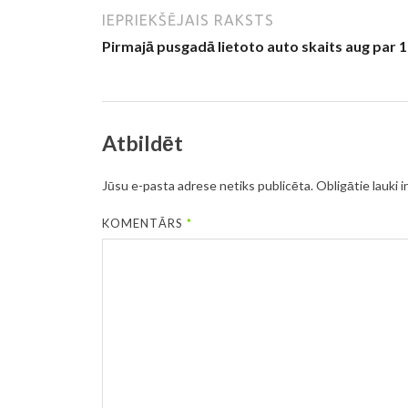
IEPRIEKŠĒJAIS RAKSTS
Pirmajā pusgadā lietoto auto skaits aug par 
Atbildēt
Jūsu e-pasta adrese netiks publicēta.
Obligātie lauki i
KOMENTĀRS
*