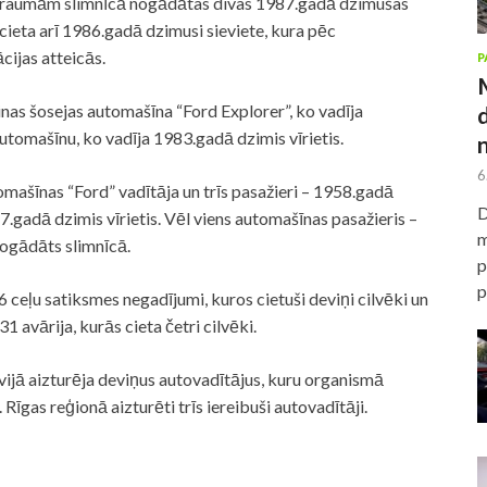
 traumām slimnīcā nogādātas divas 1987.gadā dzimušas
cieta arī 1986.gadā dzimusi sieviete, kura pēc
cijas atteicās.
P
nas šosejas automašīna “Ford Explorer”, ko vadīja
utomašīnu, ko vadīja 1983.gadā dzimis vīrietis.
6
šīnas “Ford” vadītāja un trīs pasažieri – 1958.gadā
D
7.gadā dzimis vīrietis. Vēl viens automašīnas pasažieris –
m
ogādāts slimnīcā.
p
p
 ceļu satiksmes negadījumi, kuros cietuši deviņi cilvēki un
a 31
avārija
, kurās cieta četri cilvēki.
tvijā aizturēja deviņus autovadītājus, kuru organismā
īgas reģionā aizturēti trīs iereibuši autovadītāji.