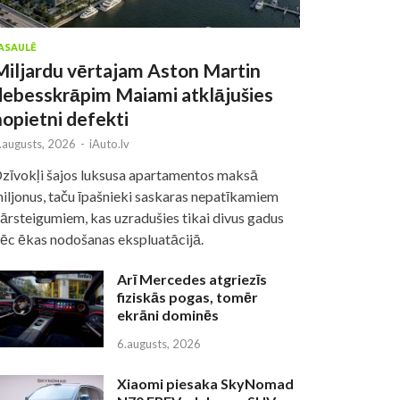
ASAULĒ
Miljardu vērtajam Aston Martin
debesskrāpim Maiami atklājušies
nopietni defekti
.augusts, 2026
-
iAuto.lv
zīvokļi šajos luksusa apartamentos maksā
iljonus, taču īpašnieki saskaras nepatīkamiem
ārsteigumiem, kas uzradušies tikai divus gadus
ēc ēkas nodošanas ekspluatācijā.
Arī Mercedes atgriezīs
fiziskās pogas, tomēr
ekrāni dominēs
6.augusts, 2026
Xiaomi piesaka SkyNomad