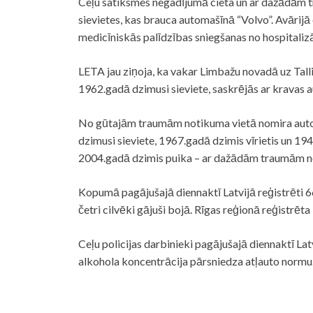
Ceļu satiksmes negadījumā cieta un ar dažādām
sievietes, kas brauca automašīnā “Volvo”.
Avārijā
medicīniskās palīdzības sniegšanas no hospitalizā
LETA jau ziņoja, ka vakar Limbažu novadā uz Talli
1962.gadā dzimusi sieviete, saskrējās ar kravas a
No gūtajām traumām notikuma vietā nomira automa
dzimusi sieviete, 1967.gadā dzimis vīrietis un 194
2004.gadā dzimis puika – ar dažādām traumām n
Kopumā pagājušajā diennaktī Latvijā reģistrēti 66
četri cilvēki gājuši bojā. Rīgas reģionā reģistrēt
Ceļu policijas darbinieki pagājušajā diennaktī La
alkohola koncentrācija pārsniedza atļauto normu. R