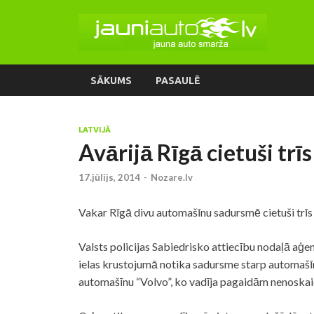
SĀKUMS
PASAULĒ
LATVIJĀ
Avārijā Rīgā cietuši trīs
17.jūlijs, 2014
-
Nozare.lv
Vakar Rīgā divu automašīnu sadursmē cietuši trīs 
Valsts policijas Sabiedrisko attiecību nodaļā a
ielas krustojumā notika sadursme starp automašīn
automašīnu “Volvo”, ko vadīja pagaidām nenoskai