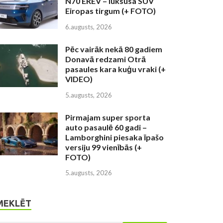
N70 EREV – luksusa SUV
Eiropas tirgum (+ FOTO)
6.augusts, 2026
Pēc vairāk nekā 80 gadiem
Donavā redzami Otrā
pasaules kara kuģu vraki (+
VIDEO)
5.augusts, 2026
Pirmajam super sporta
auto pasaulē 60 gadi –
Lamborghini piesaka īpašo
versiju 99 vienībās (+
FOTO)
5.augusts, 2026
MEKLĒT