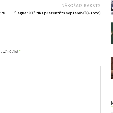
NĀKOŠAIS RAKSTS
11%
“Jaguar XE” tiks prezentēts septembrī (+ foto)
r atzīmēti kā
*