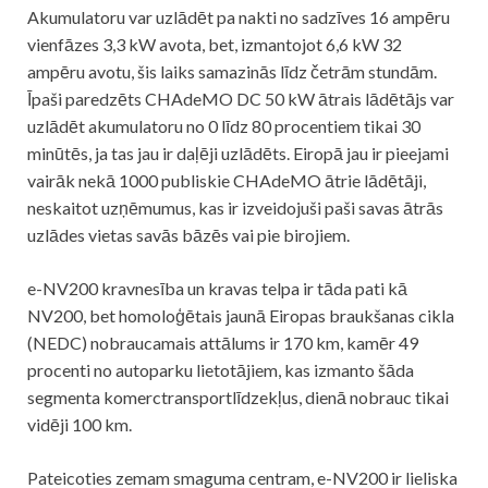
Akumulatoru var uzlādēt pa nakti no sadzīves 16 ampēru
vienfāzes 3,3 kW avota, bet, izmantojot 6,6 kW 32
ampēru avotu, šis laiks samazinās līdz četrām stundām.
Īpaši paredzēts CHAdeMO DC 50 kW ātrais lādētājs var
uzlādēt akumulatoru no 0 līdz 80 procentiem tikai 30
minūtēs, ja tas jau ir daļēji uzlādēts. Eiropā jau ir pieejami
vairāk nekā 1000 publiskie CHAdeMO ātrie lādētāji,
neskaitot uzņēmumus, kas ir izveidojuši paši savas ātrās
uzlādes vietas savās bāzēs vai pie birojiem.
e-NV200 kravnesība un kravas telpa ir tāda pati kā
NV200, bet homoloģētais jaunā Eiropas braukšanas cikla
(NEDC) nobraucamais attālums ir 170 km, kamēr 49
procenti no autoparku lietotājiem, kas izmanto šāda
segmenta komerctransportlīdzekļus, dienā nobrauc tikai
vidēji 100 km.
Pateicoties zemam smaguma centram, e-NV200 ir lieliska