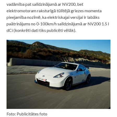
vadāmība pat salīdzinājumā ar NV200, bet
elektromotoram raksturīgā tūlītējā griezes momenta
pieejamība nozīmē, ka elektriskajai versijai ir labāks
paātrinājums no 0-100km/h salīdzinājumā ar NV200 1.5 l
dCi (konkrēti dati tiks publicēti vēlāk).
Foto: Publicitātes foto