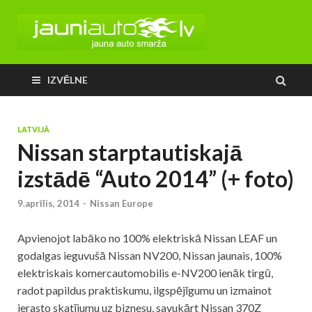
IZVĒLNE
LATVIJĀ
Nissan starptautiskajā
izstādē “Auto 2014” (+ foto)
9.aprīlis, 2014
-
Nissan Europe
Apvienojot labāko no 100% elektriskā Nissan LEAF un
godalgas ieguvušā Nissan NV200, Nissan jaunais, 100%
elektriskais komercautomobilis e-NV200 ienāk tirgū,
radot papildus praktiskumu, ilgspējīgumu un izmainot
ierasto skatījumu uz biznesu, savukārt Nissan 370Z