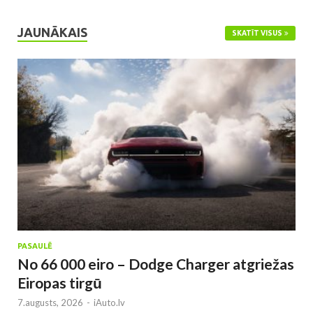
JAUNĀKAIS
SKATĪT VISUS
PASAULĒ
No 66 000 eiro – Dodge Charger atgriežas
Eiropas tirgū
7.augusts, 2026
-
iAuto.lv