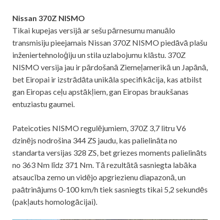
Nissan 370Z NISMO
Tikai kupejas versijā ar sešu pārnesumu manuālo
transmisiju pieejamais Nissan 370Z NISMO piedāvā plašu
inženiertehnoloģiju un stila uzlabojumu klāstu. 370Z
NISMO versija jau ir pārdošanā Ziemeļamerikā un Japānā,
bet Eiropai ir izstrādāta unikāla specifikācija, kas atbilst
gan Eiropas ceļu apstākļiem, gan Eiropas braukšanas
entuziastu gaumei.
Pateicoties NISMO regulējumiem, 370Z 3,7 litru V6
dzinējs nodrošina 344 ZS jaudu, kas palielināta no
standarta versijas 328 ZS, bet griezes moments palielināts
no 363 Nm līdz 371 Nm. Tā rezultātā sasniegta labāka
atsaucība zemo un vidējo apgriezienu diapazonā, un
paātrinājums 0-100 km/h tiek sasniegts tikai 5,2 sekundēs
(pakļauts homologācijai).