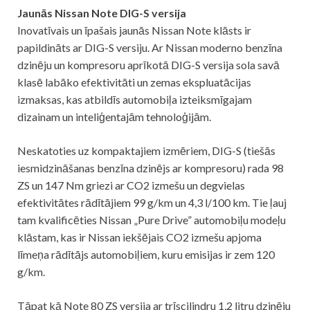
Jaunās Nissan Note DIG-S versija
Inovatīvais un īpašais jaunās Nissan Note klāsts ir
papildināts ar DIG-S versiju. Ar Nissan moderno benzīna
dzinēju un kompresoru aprīkotā DIG-S versija sola savā
klasē labāko efektivitāti un zemas ekspluatācijas
izmaksas, kas atbildīs automobiļa izteiksmīgajam
dizainam un inteliģentajām tehnoloģijām.
Neskatoties uz kompaktajiem izmēriem, DIG-S (tiešās
iesmidzināšanas benzīna dzinējs ar kompresoru) rada 98
ZS un 147 Nm griezi ar CO2 izmešu un degvielas
efektivitātes rādītājiem 99 g/km un 4,3 l/100 km. Tie ļauj
tam kvalificēties Nissan „Pure Drive” automobiļu modeļu
klāstam, kas ir Nissan iekšējais CO2 izmešu apjoma
līmeņa rādītājs automobiļiem, kuru emisijas ir zem 120
g/km.
Tāpat kā Note 80 ZS versija ar trīscilindru 1,2 litru dzinēju