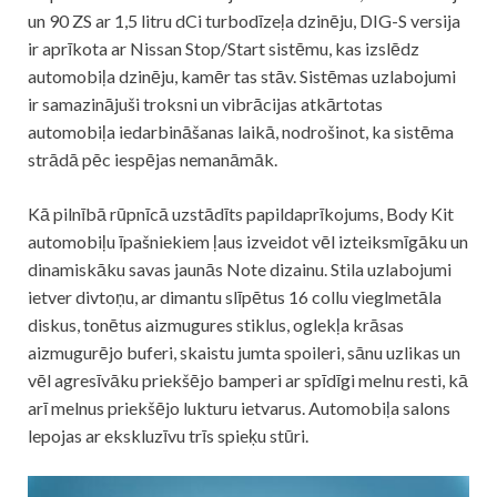
un 90 ZS ar 1,5 litru dCi turbodīzeļa dzinēju, DIG-S versija
ir aprīkota ar Nissan Stop/Start sistēmu, kas izslēdz
automobiļa dzinēju, kamēr tas stāv. Sistēmas uzlabojumi
ir samazinājuši troksni un vibrācijas atkārtotas
automobiļa iedarbināšanas laikā, nodrošinot, ka sistēma
strādā pēc iespējas nemanāmāk.
Kā pilnībā rūpnīcā uzstādīts papildaprīkojums, Body Kit
automobiļu īpašniekiem ļaus izveidot vēl izteiksmīgāku un
dinamiskāku savas jaunās Note dizainu. Stila uzlabojumi
ietver divtoņu, ar dimantu slīpētus 16 collu vieglmetāla
diskus, tonētus aizmugures stiklus, oglekļa krāsas
aizmugurējo buferi, skaistu jumta spoileri, sānu uzlikas un
vēl agresīvāku priekšējo bamperi ar spīdīgi melnu resti, kā
arī melnus priekšējo lukturu ietvarus. Automobiļa salons
lepojas ar ekskluzīvu trīs spieķu stūri.