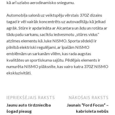
kā arī uzlabo aerodinamisko sniegumu.
Automobiļa salonā uz veiktspēju vērstais 370Z dizains
tagad ir vēl vairāk koncentrēts uz autovadītāju kā jelkad
agrāk. Stūre ir apdarināta ar Alcantara un ādu un rotāta ar
tādu pašu sarkanu, sacīkšu iedvesmotu „stūres vidus”
atzīmes elementu kā Juke NISMO. Sporta sēdekļi ir
pilnībā elektriski regulējami, ar īpašām NISMO
emblēmām un sarkanām vīlēm, kas rada augstas
kvalitātes un sportiskuma sajūtu. Pēdējais elements ir
numurēta NISMO plāksnīte, kas vairo katra 370Z NISMO
ekskluzivitāti.
IEPRIEKŠĒJAIS RAKSTS
NĀKOŠAIS RAKSTS
Jaunu auto tirdzniecība
Jaunais “Ford Focus” –
šogad pieaug
kabrioleta nebūs