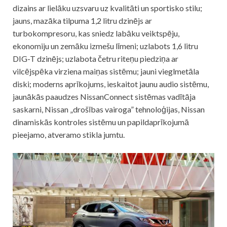
dizains ar lielāku uzsvaru uz kvalitāti un sportisko stilu;
jauns, mazāka tilpuma 1,2 litru dzinējs ar
turbokompresoru, kas sniedz labāku veiktspēju,
ekonomiju un zemāku izmešu līmeni; uzlabots 1,6 litru
DIG-T dzinējs; uzlabota četru riteņu piedziņa ar
vilcējspēka virziena maiņas sistēmu; jauni vieglmetāla
diski; moderns aprīkojums, ieskaitot jaunu audio sistēmu,
jaunākās paaudzes NissanConnect sistēmas vadītāja
saskarni, Nissan „drošības vairoga” tehnoloģijas, Nissan
dinamiskās kontroles sistēmu un papildaprīkojumā
pieejamo, atveramo stikla jumtu.