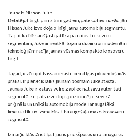
Jaunais Nissan Juke
Debitējot tirgū pirms trim gadiem, pateicoties inovācijām,
Nissan Juke izveidoja pilnīgi jaunu automobiļu segmentu.
Tāpat kā Nissan Qashqai lika pamatus krosoveru
segmentam, Juke ar neatkārtojamu dizainu un modernām
tehnoloģijām radīja jaunas vēsmas kompakto krosoveru
tirgū.
Tagad, ievērojot Nissan ierasto nemitīgas pilnveidošanās
praksi, ir pienācis laiks jaunam posmam Juke stāstā.
Jaunais Juke ir gatavs vēlreiz apliecināt savu autoritāti
segmentā, ko pats izveidojis, pozicionējot sevi kā
oriģinālu un unikālu automobiļa modeli ar augstākā
līmeņa stilu un izsmalcinātību augošajā mazo krosoveru
segmentā.
Izmaiņu klāstā ietilpst jauns priekšpuses un aizmugures