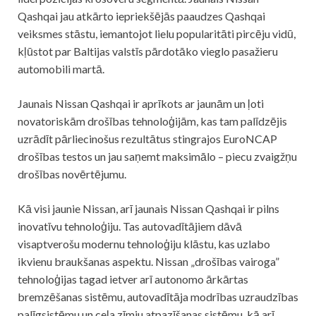
Qashqai jau atkārto iepriekšējās paaudzes Qashqai
veiksmes stāstu, iemantojot lielu popularitāti pircēju vidū,
kļūstot par Baltijas valstīs pārdotāko vieglo pasažieru
automobili martā.
Jaunais Nissan Qashqai ir aprīkots ar jaunām un ļoti
novatoriskām drošības tehnoloģijām, kas tam palīdzējis
uzrādīt pārliecinošus rezultātus stingrajos EuroNCAP
drošības testos un jau saņemt maksimālo – piecu zvaigžņu
drošības novērtējumu.
Kā visi jaunie Nissan, arī jaunais Nissan Qashqai ir pilns
inovatīvu tehnoloģiju. Tas autovadītājiem dāvā
visaptverošu modernu tehnoloģiju klāstu, kas uzlabo
ikvienu braukšanas aspektu. Nissan „drošības vairoga”
tehnoloģijas tagad ietver arī autonomo ārkārtas
bremzēšanas sistēmu, autovadītāja modrības uzraudzības
palīgsistēmu un ceļa zīmju atpazīšanas sistēmu, kā arī