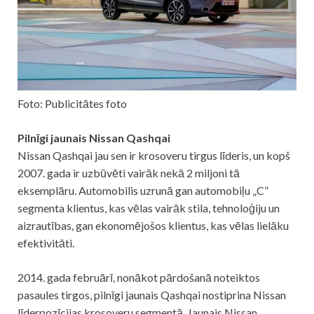
Foto: Publicitātes foto
Pilnīgi jaunais Nissan Qashqai
Nissan Qashqai jau sen ir krosoveru tirgus līderis, un kopš
2007. gada ir uzbūvēti vairāk nekā 2 miljoni tā
eksemplāru. Automobilis uzrunā gan automobiļu „C”
segmenta klientus, kas vēlas vairāk stila, tehnoloģiju un
aizrautības, gan ekonomējošos klientus, kas vēlas lielāku
efektivitāti.
2014. gada februārī, nonākot pārdošanā noteiktos
pasaules tirgos, pilnīgi jaunais Qashqai nostiprina Nissan
līderpozīcijas krosoveru segmentā. Jaunais Nissan