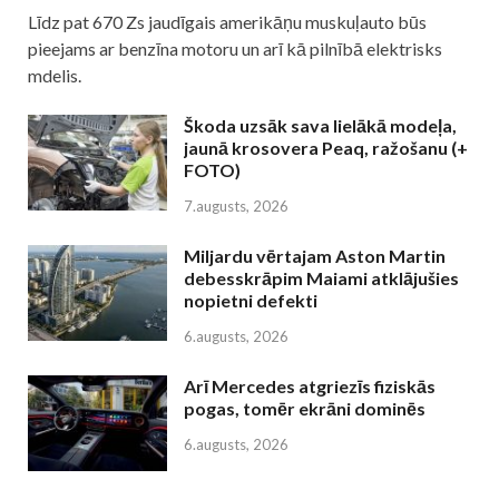
Līdz pat 670 Zs jaudīgais amerikāņu muskuļauto būs
pieejams ar benzīna motoru un arī kā pilnībā elektrisks
mdelis.
Škoda uzsāk sava lielākā modeļa,
jaunā krosovera Peaq, ražošanu (+
FOTO)
7.augusts, 2026
Miljardu vērtajam Aston Martin
debesskrāpim Maiami atklājušies
nopietni defekti
6.augusts, 2026
Arī Mercedes atgriezīs fiziskās
pogas, tomēr ekrāni dominēs
6.augusts, 2026