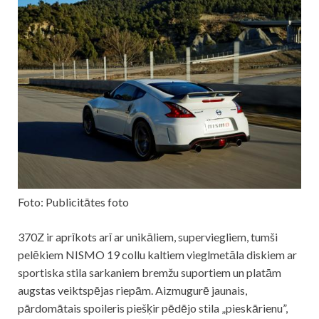
Foto: Publicitātes foto
370Z ir aprīkots arī ar unikāliem, superviegliem, tumši
pelēkiem NISMO 19 collu kaltiem vieglmetāla diskiem ar
sportiska stila sarkaniem bremžu suportiem un platām
augstas veiktspējas riepām. Aizmugurē jaunais,
pārdomātais spoileris piešķir pēdējo stila „pieskārienu”,