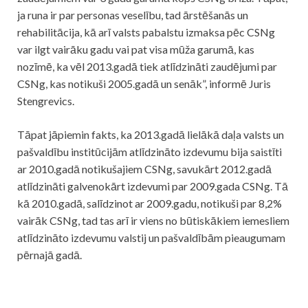
ja runa ir par personas veselību, tad ārstēšanās un
rehabilitācija, kā arī valsts pabalstu izmaksa pēc CSNg
var ilgt vairāku gadu vai pat visa mūža garumā, kas
nozīmē, ka vēl 2013.gadā tiek atlīdzināti zaudējumi par
CSNg, kas notikuši 2005.gadā un senāk”, informē Juris
Stengrevics.
Tāpat jāpiemin fakts, ka 2013.gadā lielākā daļa valsts un
pašvaldību institūcijām atlīdzināto izdevumu bija saistīti
ar 2010.gadā notikušajiem CSNg, savukārt 2012.gadā
atlīdzināti galvenokārt izdevumi par 2009.gada CSNg. Tā
kā 2010.gadā, salīdzinot ar 2009.gadu, notikuši par 8,2%
vairāk CSNg, tad tas arī ir viens no būtiskākiem iemesliem
atlīdzināto izdevumu valstij un pašvaldībām pieaugumam
pērnajā gadā.