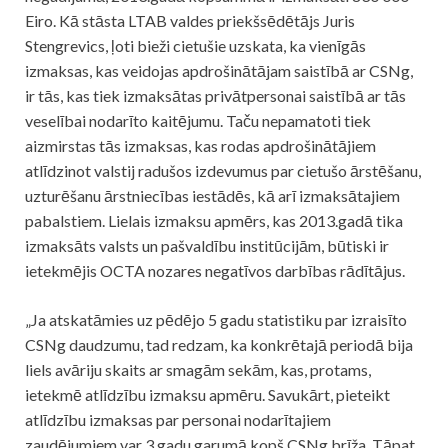
Eiro. Kā stāsta LTAB valdes priekšsēdētājs Juris
Stengrevics, ļoti bieži cietušie uzskata, ka vienīgās
izmaksas, kas veidojas apdrošinātājam saistībā ar CSNg,
ir tās, kas tiek izmaksātas privātpersonai saistībā ar tās
veselībai nodarīto kaitējumu. Taču nepamatoti tiek
aizmirstas tās izmaksas, kas rodas apdrošinātājiem
atlīdzinot valstij radušos izdevumus par cietušo ārstēšanu,
uzturēšanu ārstniecības iestādēs, kā arī izmaksātajiem
pabalstiem. Lielais izmaksu apmērs, kas 2013.gadā tika
izmaksāts valsts un pašvaldību institūcijām, būtiski ir
ietekmējis OCTA nozares negatīvos darbības rādītājus.
„Ja atskatāmies uz pēdējo 5 gadu statistiku par izraisīto
CSNg daudzumu, tad redzam, ka konkrētajā periodā bija
liels avāriju skaits ar smagām sekām, kas, protams,
ietekmē atlīdzību izmaksu apmēru. Savukārt, pieteikt
atlīdzību izmaksas par personai nodarītajiem
zaudējumiem var 3 gadu garumā kopš CSNg brīža. Tāpat,