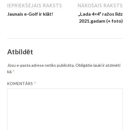
IEPRIEKŠĒJAIS RAKSTS
NĀKOŠAIS RAKSTS
Jaunais e-Golf ir klāt!
„Lada 4×4” ražos līdz
2021.gadam (+ foto)
Atbildēt
Jūsu e-pasta adrese netiks publicēta.
Obligātie lauki ir atzīmēti
kā
*
KOMENTĀRS
*