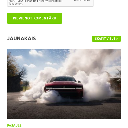
JAUNĀKAIS
SKATĪT VISUS
PASAULĒ