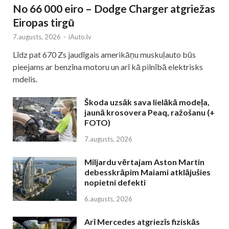
No 66 000 eiro – Dodge Charger atgriežas
Eiropas tirgū
7.augusts, 2026
-
iAuto.lv
Līdz pat 670 Zs jaudīgais amerikāņu muskuļauto būs
pieejams ar benzīna motoru un arī kā pilnībā elektrisks
mdelis.
Škoda uzsāk sava lielākā modeļa,
jaunā krosovera Peaq, ražošanu (+
FOTO)
7.augusts, 2026
Miljardu vērtajam Aston Martin
debesskrāpim Maiami atklājušies
nopietni defekti
6.augusts, 2026
Arī Mercedes atgriezīs fiziskās