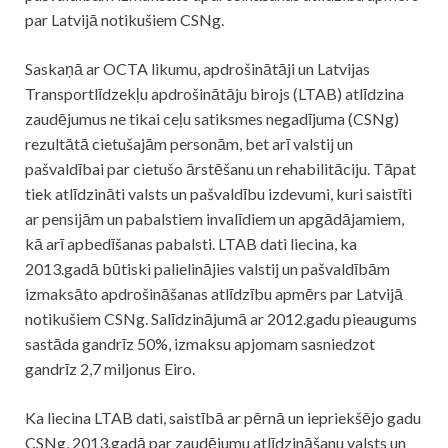
par Latvijā notikušiem CSNg.
Saskaņā ar OCTA likumu, apdrošinātāji un Latvijas
Transportlīdzekļu apdrošinātāju birojs (LTAB) atlīdzina
zaudējumus ne tikai ceļu satiksmes negadījuma (CSNg)
rezultātā cietušajām personām, bet arī valstij un
pašvaldībai par cietušo ārstēšanu un rehabilitāciju. Tāpat
tiek atlīdzināti valsts un pašvaldību izdevumi, kuri saistīti
ar pensijām un pabalstiem invalīdiem un apgādājamiem,
kā arī apbedīšanas pabalsti. LTAB dati liecina, ka
2013.gadā būtiski palielinājies valstij un pašvaldībām
izmaksāto apdrošināšanas atlīdzību apmērs par Latvijā
notikušiem CSNg. Salīdzinājumā ar 2012.gadu pieaugums
sastāda gandrīz 50%, izmaksu apjomam sasniedzot
gandrīz 2,7 miljonus Eiro.
Ka liecina LTAB dati, saistībā ar pērnā un iepriekšējo gadu
CSNg, 2013.gadā par zaudējumu atlīdzināšanu valsts un