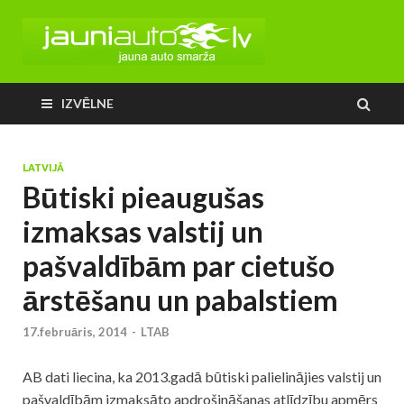
IZVĒLNE
LATVIJĀ
Būtiski pieaugušas
izmaksas valstij un
pašvaldībām par cietušo
ārstēšanu un pabalstiem
17.februāris, 2014
-
LTAB
AB dati liecina, ka 2013.gadā būtiski palielinājies valstij un
pašvaldībām izmaksāto apdrošināšanas atlīdzību apmērs