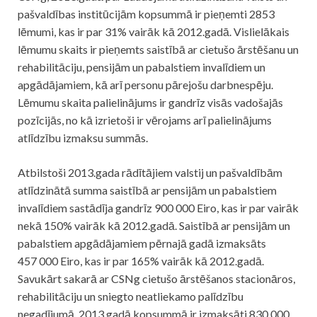
pašvaldības institūcijām kopsummā ir pieņemti 2853
lēmumi, kas ir par 31% vairāk kā 2012.gadā. Vislielākais
lēmumu skaits ir pieņemts saistībā ar cietušo ārstēšanu un
rehabilitāciju, pensijām un pabalstiem invalīdiem un
apgādājamiem, kā arī personu pārejošu darbnespēju.
Lēmumu skaita palielinājums ir gandrīz visās vadošajās
pozīcijās, no kā izrietoši ir vērojams arī palielinājums
atlīdzību izmaksu summās.
Atbilstoši 2013.gada rādītājiem valstij un pašvaldībām
atlīdzinātā summa saistībā ar pensijām un pabalstiem
invalīdiem sastādīja gandrīz 900 000 Eiro, kas ir par vairāk
nekā 150% vairāk kā 2012.gadā. Saistībā ar pensijām un
pabalstiem apgādājamiem pērnajā gadā izmaksāts
457 000 Eiro, kas ir par 165% vairāk kā 2012.gadā.
Savukārt sakarā ar CSNg cietušo ārstēšanos stacionāros,
rehabilitāciju un sniegto neatliekamo palīdzību
negadījumā, 2013.gadā kopsummā ir izmaksāti 830 000