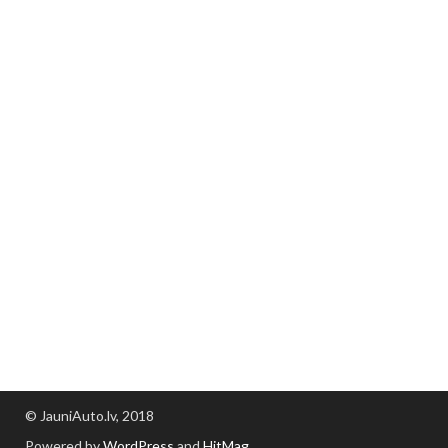
© JauniAuto.lv, 2018
Powered by
WordPress
and
HitMag
.