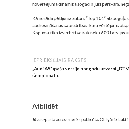
novērtējuma dinamika šogad bijusi pārsvarā nega
Kā norāda pētījuma autori, “Top 101” atspoguļo
apdrošināšanas sabiedrības, kuru vērtējums atsp
Kopumā tika izvērtēti vairāk nekā 600 Latvijas u
IEPRIEKŠĒJAIS RAKSTS
„Audi A5” īpašā versija par godu uzvarai „DT
čempionātā.
Atbildēt
Jūsu e-pasta adrese netiks publicēta.
Obligātie lauki i