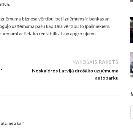
tīva.
 uzņēmuma biznesa vērtību, bet izņēmums ir bankas un
oguļo uzņēmuma pašu kapitāla vērtību to īpašniekiem.
zņēmumi ar lielāko rentabilitāti un apgrozījumu.
NĀKOŠAIS RAKSTS
M”
Noskaidros Latvijā drošāko uzņēmuma
autoparku
r atzīmēti kā
*