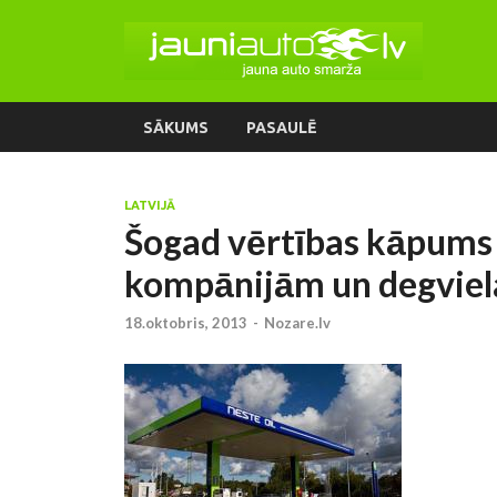
SĀKUMS
PASAULĒ
LATVIJĀ
Šogad vērtības kāpums 
kompānijām un degviela
18.oktobris, 2013
-
Nozare.lv