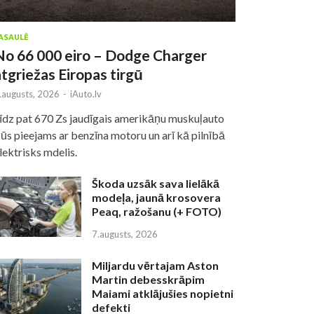
ASAULĒ
No 66 000 eiro – Dodge Charger
atgriežas Eiropas tirgū
.augusts, 2026
-
iAuto.lv
īdz pat 670 Zs jaudīgais amerikāņu muskuļauto
ūs pieejams ar benzīna motoru un arī kā pilnībā
lektrisks mdelis.
Škoda uzsāk sava lielākā
modeļa, jaunā krosovera
Peaq, ražošanu (+ FOTO)
7.augusts, 2026
Miljardu vērtajam Aston
Martin debesskrāpim
Maiami atklājušies nopietni
defekti