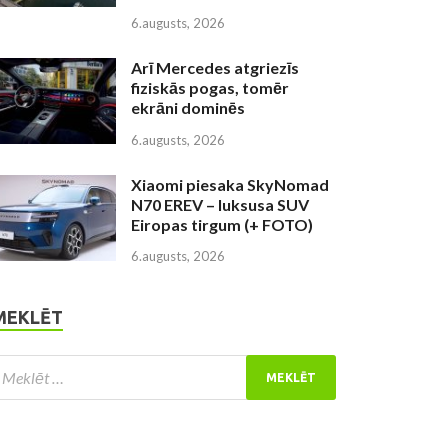
6.augusts, 2026
Arī Mercedes atgriezīs
fiziskās pogas, tomēr
ekrāni dominēs
6.augusts, 2026
Xiaomi piesaka SkyNomad
N70 EREV – luksusa SUV
Eiropas tirgum (+ FOTO)
6.augusts, 2026
MEKLĒT