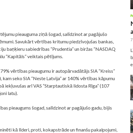
P
tējumu pieauguma ziņā šogad, salīdzinot ar pagājušo
7
zņēmumi. Savukārt vērtības kritumu piedzīvojušas bankas,
īciju baņķieru sabiedrības “Prudentia” un biržas “NASDAQ
L
u “Kapitāls” veiktais pētījums.
b
e
79% vērtības pieaugumu ir autopārvadātājs SIA “Kreiss”
), kam seko SIA “Neste Latvija” ar 140% vērtības kāpumu
pā iekļuvušas arī VAS “Starptautiskā lidosta Rīga” (107
oni latu).
tības pieaugums šogad, salīdzinot ar pagājušo gadu, bijis
nēti kā līderi, proti, kokapstrāde un finanšu pakalpojumi,