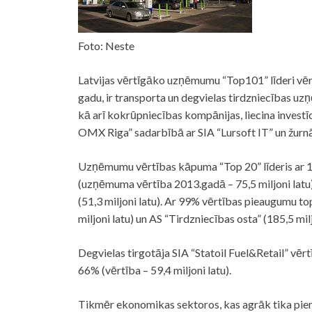
Foto: Neste
Latvijas vērtīgāko uzņēmumu “Top101” līderi vēr
gadu, ir transporta un degvielas tirdzniecības u
kā arī kokrūpniecības kompānijas, liecina invest
OMX Riga” sadarbībā ar SIA “Lursoft IT” un žurnāl
Uzņēmumu vērtības kāpuma “Top 20” līderis ar 1
(uzņēmuma vērtība 2013.gadā – 75,5 miljoni latu
(51,3 miljoni latu). Ar 99% vērtības pieaugumu to
miljoni latu) un AS “Tirdzniecības osta” (185,5 milj
Degvielas tirgotāja SIA “Statoil Fuel&Retail” vēr
66% (vērtība – 59,4 miljoni latu).
Tikmēr ekonomikas sektoros, kas agrāk tika piemi