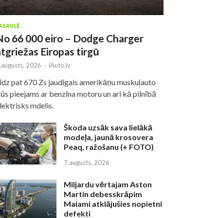
ASAULĒ
No 66 000 eiro – Dodge Charger
atgriežas Eiropas tirgū
.augusts, 2026
-
iAuto.lv
īdz pat 670 Zs jaudīgais amerikāņu muskuļauto
ūs pieejams ar benzīna motoru un arī kā pilnībā
lektrisks mdelis.
Škoda uzsāk sava lielākā
modeļa, jaunā krosovera
Peaq, ražošanu (+ FOTO)
7.augusts, 2026
Miljardu vērtajam Aston
Martin debesskrāpim
Maiami atklājušies nopietni
defekti