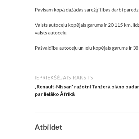
Pavisam kopā dažādas sarežģītības darbi paredzē
Valsts autoceļu kopējais garums ir 20 115 km, lī
valsts autoceļu.
Pašvaldību autoceļu un ielu kopējais garums ir 3
IEPRIEKŠĒJAIS RAKSTS
„Renault-Nissan” ražotni Tanžerā plāno padar
par lielāko Āfrikā
Atbildēt