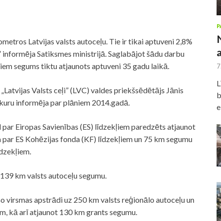
P
tros Latvijas valsts autoceļu. Tie ir tikai aptuveni 2,8%
” informēja Satiksmes ministrijā. Saglabājot šādu darbu
ļiem segums tiktu atjaunots aptuveni 35 gadu laikā.
7
L
„Latvijas Valsts ceļi” (LVC) valdes priekšsēdētājs Jānis
b
kuru informēja par plāniem 2014.gadā.
e
par Eiropas Savienības (ES) līdzekļiem paredzēts atjaunot
m par ES Kohēzijas fonda (KF) līdzekļiem un 75 km segumu
īdzekļiem.
 139 km valsts autoceļu segumu.
šo virsmas apstrādi uz 250 km valsts reģionālo autoceļu un
em, kā arī atjaunot 130 km grants segumu.