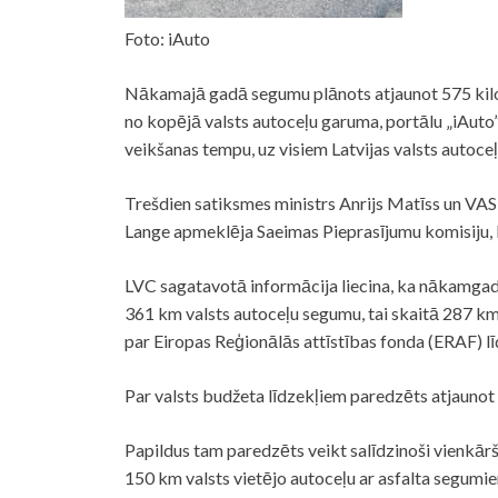
Foto: iAuto
Nākamajā gadā segumu plānots atjaunot 575 kilome
no kopējā valsts autoceļu garuma, portālu „iAuto
veikšanas tempu, uz visiem Latvijas valsts autoce
Trešdien satiksmes ministrs Anrijs Matīss un VAS 
Lange apmeklēja Saeimas Pieprasījumu komisiju, 
LVC sagatavotā informācija liecina, ka nākamgad 
361 km valsts autoceļu segumu, tai skaitā 287 k
par Eiropas Reģionālās attīstības fonda (ERAF) l
Par valsts budžeta līdzekļiem paredzēts atjaunot
Papildus tam paredzēts veikt salīdzinoši vienkār
150 km valsts vietējo autoceļu ar asfalta segumi