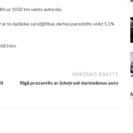
ti uz 1032 km valsts autoceļu.
dz ar to dažādas sarežģītības darbus paredzēts veikt 5,1%
8 683 km.
NĀKOŠAIS RAKSTS
īt
Rīgā prezentēs ar ūdeņradi darbināmus auto