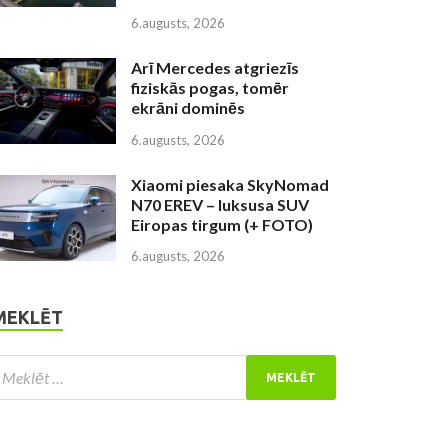
6.augusts, 2026
Arī Mercedes atgriezīs
fiziskās pogas, tomēr
ekrāni dominēs
6.augusts, 2026
Xiaomi piesaka SkyNomad
N70 EREV – luksusa SUV
Eiropas tirgum (+ FOTO)
6.augusts, 2026
MEKLĒT