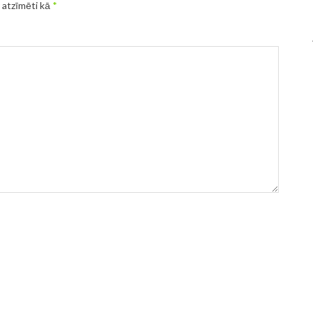
r atzīmēti kā
*