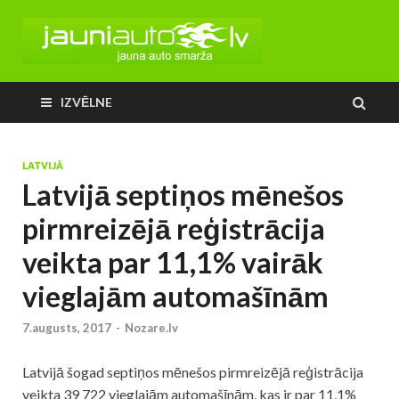
IZVĒLNE
LATVIJĀ
Latvijā septiņos mēnešos
pirmreizējā reģistrācija
veikta par 11,1% vairāk
vieglajām automašīnām
7.augusts, 2017
-
Nozare.lv
Latvijā šogad septiņos mēnešos pirmreizējā reģistrācija
veikta 39 722 vieglajām automašīnām, kas ir par 11,1%