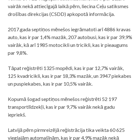
vairāk nekā attiecīgajā laikā pērn, liecina Ceļu satiksmes
drošības direkcijas (CSDD) apkopotā informācija.
2017.gada septiņos mēnešos iegrāmatoti arī 4886 kravas
auto, kas ir par 1,4% mazāk, 207 autobusi, kas ir par 39,9%
vairāk, kā arī 1985 motocikli un tricikli, kas ir pieaugums
par 9,8%.
Tāpat reģistrēti 1325 mopēdi, kas ir par 12,7% vairāk,
125 kvadricikli, kas ir par 18,3% mazāk, un 3947 piekabes
un puspiekabes, kas ir par 10,5% vairāk.
Kopumā šogad septiņos mēnešos reģistrēti 52 197
transportlīdzekļi, kas ir par 9,7% vairāk nekā gadu
iepriekš.
Latvijā pērn pirmreizējā reģistrācija tika veikta 60 625
vieglajām automašīnām, kas ir par 4,9% mazāk nekā