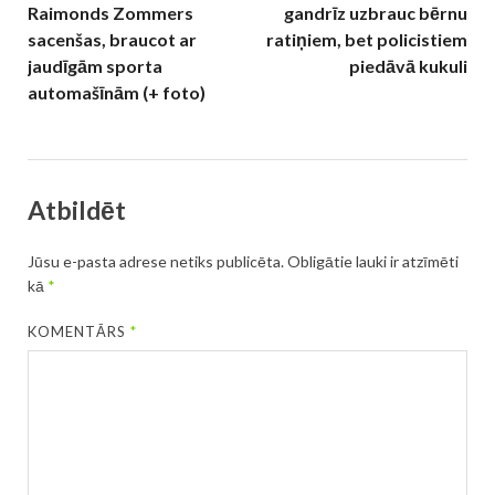
Raimonds Zommers
gandrīz uzbrauc bērnu
sacenšas, braucot ar
ratiņiem, bet policistiem
jaudīgām sporta
piedāvā kukuli
automašīnām (+ foto)
Atbildēt
Jūsu e-pasta adrese netiks publicēta.
Obligātie lauki ir atzīmēti
kā
*
KOMENTĀRS
*