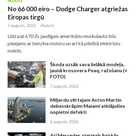
PASAULĒ
No 66 000 eiro – Dodge Charger atgriežas
Eiropas tirgū
7.augusts, 2026
-
iAuto.lv
Līdz pat 670 Zs jaudīgais amerikāņu muskuļauto būs
pieejams ar benzīna motoru un arī kā pilnībā elektrisks
mdelis.
Škoda uzsāk sava lielākā modeļa,
jaunā krosovera Peaq, ražošanu (+
FOTO)
7.augusts, 2026
Miljardu vērtajam Aston Martin
debesskrāpim Maiami atklājušies
nopietni defekti
6.augusts, 2026
Arī Mercedes atgriezīs fiziskās