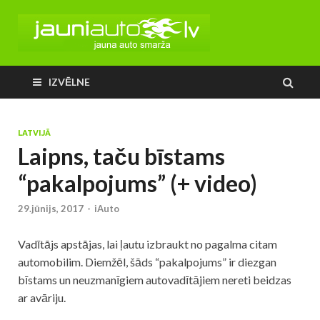
IZVĒLNE
LATVIJĀ
Laipns, taču bīstams
“pakalpojums” (+ video)
29.jūnijs, 2017
-
iAuto
Vadītājs apstājas, lai ļautu izbraukt no pagalma citam
automobilim. Diemžēl, šāds “pakalpojums” ir diezgan
bīstams un neuzmanīgiem autovadītājiem nereti beidzas
ar avāriju.