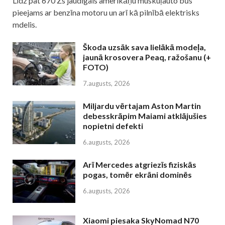
Līdz pat 670 Zs jaudīgais amerikāņu muskuļauto būs
pieejams ar benzīna motoru un arī kā pilnībā elektrisks
mdelis.
Škoda uzsāk sava lielākā modeļa,
jaunā krosovera Peaq, ražošanu (+
FOTO)
7.augusts, 2026
Miljardu vērtajam Aston Martin
debesskrāpim Maiami atklājušies
nopietni defekti
6.augusts, 2026
Arī Mercedes atgriezīs fiziskās
pogas, tomēr ekrāni dominēs
6.augusts, 2026
Xiaomi piesaka SkyNomad N70