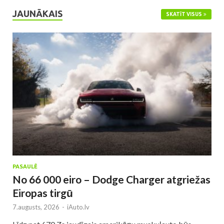
JAUNĀKAIS
SKATĪT VISUS
PASAULĒ
No 66 000 eiro – Dodge Charger atgriežas
Eiropas tirgū
7.augusts, 2026
-
iAuto.lv