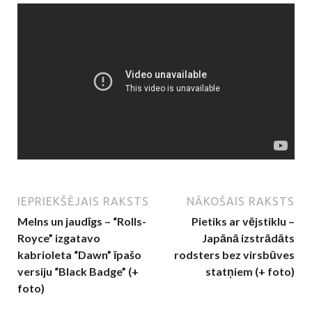
IEPRIEKŠĒJAIS RAKSTS
NĀKOŠAIS RAKSTS
Melns un jaudīgs – “Rolls-
Pietiks ar vējstiklu –
Royce” izgatavo
Japānā izstrādāts
kabrioleta “Dawn” īpašo
rodsters bez virsbūves
versiju “Black Badge” (+
statņiem (+ foto)
foto)