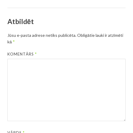
Atbildēt
Jūsu e-pasta adrese netiks publicēta.
Obligātie lauki ir atzīmēti
kā
*
KOMENTĀRS
*
VĀRDS
*