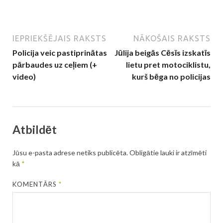
IEPRIEKŠĒJAIS RAKSTS
NĀKOŠAIS RAKSTS
Policija veic pastiprinātas
Jūlija beigās Cēsīs izskatīs
pārbaudes uz ceļiem (+
lietu pret motociklistu,
video)
kurš bēga no policijas
Atbildēt
Jūsu e-pasta adrese netiks publicēta.
Obligātie lauki ir atzīmēti
kā
*
KOMENTĀRS
*