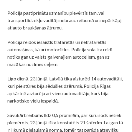
Policija
pastiprinātu uzmanību pievērsīs tam, vai
transportlīdzekļu vadītāji nebrauc reibumā un nepārkāpj
atļauto braukšanas ātrumu.
Policija
reidos iesaistīs trafaretās un netrafaretās
automašīnas, kā arī motociklus.
Policija
sola, ka reidi
notiks gan uz valsts galvenajiem autoceļiem, gan uz
mazākas nozīmes ceļiem.
Līgo dienā, 23.jūnijā, Latvijā tika aizturēti 14 autovadītāji,
kuri pie stūres bija sēdušies dzērumā.
Policija
Rīgas
apkārtnē aizturēja arī vienu autovadītāju, kurš bija
narkotisko vielu iespaidā.
Savukārt reibums līdz 0,5 promilēm, par kuru sods netiek
piemērots, 23.jūnijā tika konstatēts 21 šoferim. Lai gan tā
ir likumā pieļaujamā norma, tomēr tas parāda atsevišķu