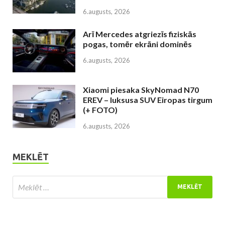
6.augusts, 2026
Arī Mercedes atgriezīs fiziskās
pogas, tomēr ekrāni dominēs
6.augusts, 2026
Xiaomi piesaka SkyNomad N70
EREV – luksusa SUV Eiropas tirgum
(+ FOTO)
6.augusts, 2026
MEKLĒT