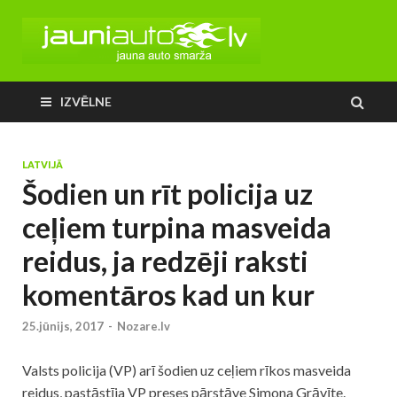
IZVĒLNE
LATVIJĀ
Šodien un rīt policija uz
ceļiem turpina masveida
reidus, ja redzēji raksti
komentāros kad un kur
25.jūnijs, 2017
-
Nozare.lv
Valsts
policija
(VP) arī šodien uz ceļiem rīkos masveida
reidus, pastāstīja VP preses pārstāve Simona Grāvīte.