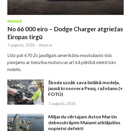
PASAULĒ
No 66 000 eiro – Dodge Charger atgriežas
Eiropas tirgū
7.augusts, 2026
-
iAuto.lv
Līdz pat 670 Zs jaudīgais amerikāņu muskuļauto būs
pieejams ar benzīna motoru un arī kā pilnībā elektrisks
mdelis.
Škoda uzsāk sava lielākā modeļa,
jaunā krosovera Peaq, ražošanu (+
FOTO)
7.augusts, 2026
Miljardu vērtajam Aston Martin
debesskrāpim Maiami atklājušies
nopietni defekti