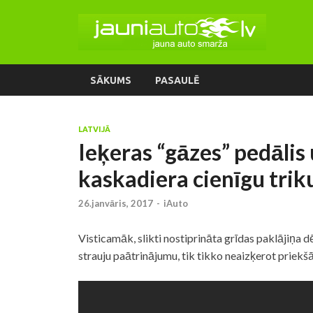
SĀKUMS
PASAULĒ
LATVIJĀ
Ieķeras “gāzes” pedālis 
kaskadiera cienīgu triku
26.janvāris, 2017
-
iAuto
Visticamāk, slikti nostiprināta grīdas paklājiņa 
strauju paātrinājumu, tik tikko neaizķerot priek