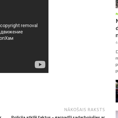
P
6
D
m
p
p
NĀKOŠAIS RAKSTS
r
Policija atklāj faktus – garnadži sadarbojušies ar