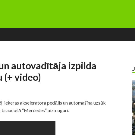
un autovadītāja izpilda
 (+ video)
dēļ, ieķeras akseleratora pedālis un automašīna uzsāk
šā braucošā “Mercedes” aizmuguri.