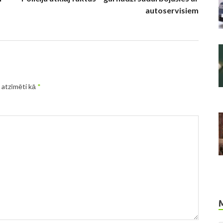
autoservisiem
r atzīmēti kā
*