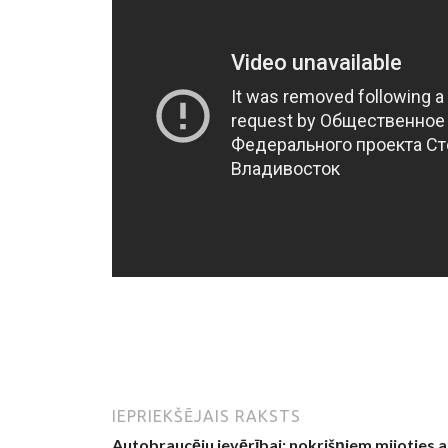
IEPRIEKŠĒJAIS RAKSTS
Autobraucēju ievērībai: nokrišņiem mijoties a