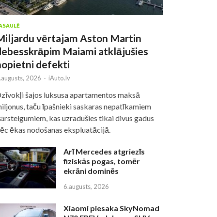
ASAULĒ
Miljardu vērtajam Aston Martin
debesskrāpim Maiami atklājušies
nopietni defekti
.augusts, 2026
-
iAuto.lv
zīvokļi šajos luksusa apartamentos maksā
iljonus, taču īpašnieki saskaras nepatīkamiem
ārsteigumiem, kas uzradušies tikai divus gadus
ēc ēkas nodošanas ekspluatācijā.
Arī Mercedes atgriezīs
fiziskās pogas, tomēr
ekrāni dominēs
6.augusts, 2026
Xiaomi piesaka SkyNomad