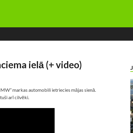
iema ielā (+ video)
“BMW” markas automobili ietriecies mājas sienā.
ši arī cilvēki.