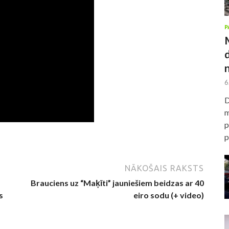
P
6
D
m
p
p
NĀKOŠAIS RAKSTS
Brauciens uz “Maķīti” jauniešiem beidzas ar 40
s
eiro sodu (+ video)