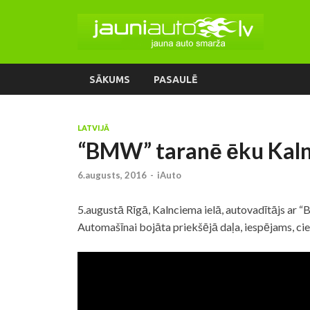
SĀKUMS
PASAULĒ
LATVIJĀ
“BMW” taranē ēku Kalnc
6.augusts, 2016
-
iAuto
5.augustā Rīgā, Kalnciema ielā, autovadītājs ar 
Automašīnai bojāta priekšējā daļa, iespējams, cietu