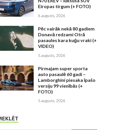
N70 EREV – luksusa SUV
Eiropas tirgum (+ FOTO)
6.augusts, 2026
Pēc vairāk nekā 80 gadiem
Donavā redzami Otrā
pasaules kara kuģu vraki (+
VIDEO)
5.augusts, 2026
Pirmajam super sporta
auto pasaulē 60 gadi –
Lamborghini piesaka īpašo
versiju 99 vienībās (+
FOTO)
5.augusts, 2026
MEKLĒT