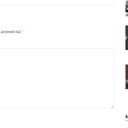
r atzīmēti kā
*