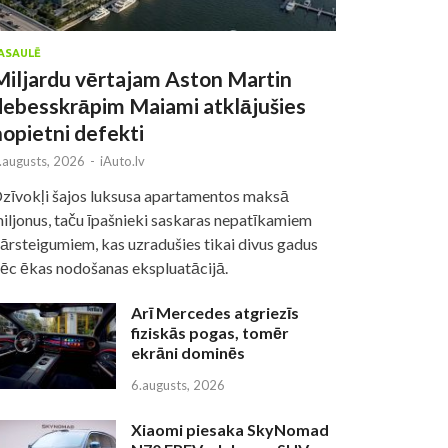
ASAULĒ
Miljardu vērtajam Aston Martin
debesskrāpim Maiami atklājušies
nopietni defekti
.augusts, 2026
-
iAuto.lv
zīvokļi šajos luksusa apartamentos maksā
iljonus, taču īpašnieki saskaras nepatīkamiem
ārsteigumiem, kas uzradušies tikai divus gadus
ēc ēkas nodošanas ekspluatācijā.
Arī Mercedes atgriezīs
fiziskās pogas, tomēr
ekrāni dominēs
6.augusts, 2026
Xiaomi piesaka SkyNomad