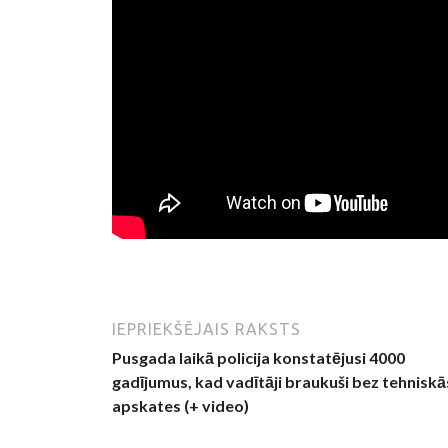
IEPRIEKŠĒJAIS RAKSTS
Pusgada laikā policija konstatējusi 4000
gadījumus, kad vadītāji braukuši bez tehniskā
apskates (+ video)