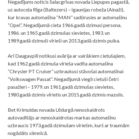
Negadījums noticis Salacgrīvas novada Liepupes pagastā,
uz autoceļa Rīga (Baltezers) – Igaunijas robeža (Ainaži),
kur kravas automašīna “MAN” sadūrusies ar automašīnu
“Opel”. Negadījumā cieta 1966.gadā dzimusi persona,
1986. un 1965.gadā dzimušas sievietes, 1983. un
1989.gadā dzimuši vīrieši un 2013.gadā dzimis puika.
Arī Daugavpilī notikusi avārija ar vairākiem cietušajiem,
kad 1962.gadā dzimuša vīrieša vadīta automašīna
“Chrysler PT Cruiser” uzbraukusi stāvošai automašīnai
“Volkswagen Passat”. Negadījumā viegli cietuši četri
pasažieri – 1979. un 1961.gadā dzimušas sievietes,
1980.gadā dzimis vīrietis un 2015.gadā dzimis mazulis.
Bet Krimuldas novada Lēdurgā nenoskaidrots
autovadītājs ar nenoskaidrotas markas automašīnu
uzbraucis 1973.gadā dzimušam vīrietim, kurš ar traumām
nogādāts slimnīcā.