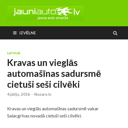
IZVĒLNE
LATVIJĀ
Kravas un vieglās
automašīnas sadursmē
cietuši seši cilvēki
4.jūlijs, 2016
-
Nozare.lv
Kravas un vieglās automašīnas sadursmē vakar
Salacgrīvas novadā cietuši seši cilvēki.