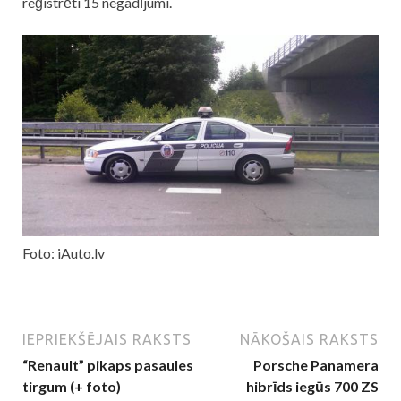
reģistrēti 15 negadījumi.
Foto: iAuto.lv
IEPRIEKŠĒJAIS RAKSTS
NĀKOŠAIS RAKSTS
“Renault” pikaps pasaules
Porsche Panamera
tirgum (+ foto)
hibrīds iegūs 700 ZS