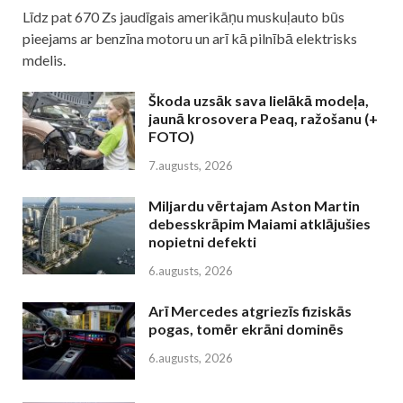
Līdz pat 670 Zs jaudīgais amerikāņu muskuļauto būs
pieejams ar benzīna motoru un arī kā pilnībā elektrisks
mdelis.
Škoda uzsāk sava lielākā modeļa,
jaunā krosovera Peaq, ražošanu (+
FOTO)
7.augusts, 2026
Miljardu vērtajam Aston Martin
debesskrāpim Maiami atklājušies
nopietni defekti
6.augusts, 2026
Arī Mercedes atgriezīs fiziskās
pogas, tomēr ekrāni dominēs
6.augusts, 2026