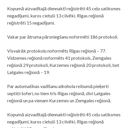
Kopumā aizvadītajā diennaktī reģistrēti 45 ceļu satiksmes
negadījumi, kuros cietuši 13 cilvēki. Rīgas reģionā
reģistrēti 15 negadījumi.
Vakar par ātruma pārsniegšanu noformēti 186 protokoli.
Visvairāk protokolu noformēts Rīgas reģionā – 77.
Vidzemes reģionā noformēts 41 protokols, Zemgales
reģionā 29 protokoli, Kurzemes reģionā 20 protokoli, bet
Latgales reģionā – 19.
Par automašīnas vadīšanu alkohola reibumā pieķerti
septiņi šoferi, no tiem trīs Rīgas reģionā, divi Latgales
reģionā un pa vienam Kurzemes un Zemgales reģionā.
Kopumā aizvadītajā diennaktī reģistrēti 45 ceļu satiksmes
negadījumi, kuros cietuši 13 cilvēki. Rīgas reģionā