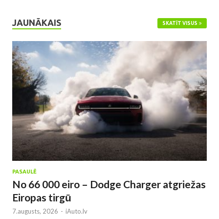
JAUNĀKAIS
SKATĪT VISUS
PASAULĒ
No 66 000 eiro – Dodge Charger atgriežas
Eiropas tirgū
7.augusts, 2026
-
iAuto.lv