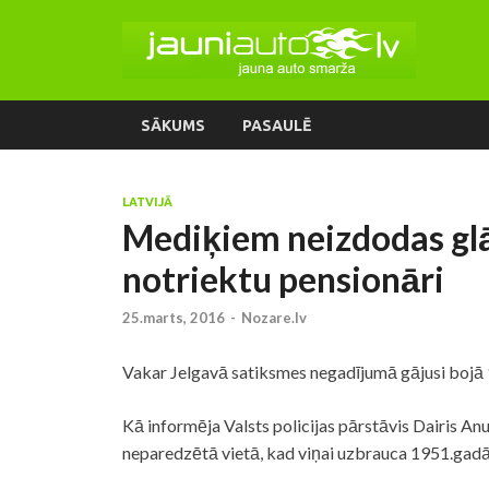
SĀKUMS
PASAULĒ
LATVIJĀ
Mediķiem neizdodas gl
notriektu pensionāri
25.marts, 2016
-
Nozare.lv
Vakar Jelgavā satiksmes negadījumā gājusi bojā 
Kā informēja Valsts
policijas
pārstāvis Dairis Anu
neparedzētā vietā, kad viņai uzbrauca 1951.gadā