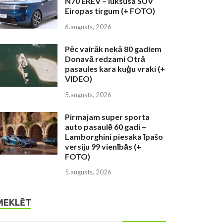
N70 EREV – luksusa SUV
Eiropas tirgum (+ FOTO)
6.augusts, 2026
Pēc vairāk nekā 80 gadiem
Donavā redzami Otrā
pasaules kara kuģu vraki (+
VIDEO)
5.augusts, 2026
Pirmajam super sporta
auto pasaulē 60 gadi –
Lamborghini piesaka īpašo
versiju 99 vienībās (+
FOTO)
5.augusts, 2026
MEKLĒT