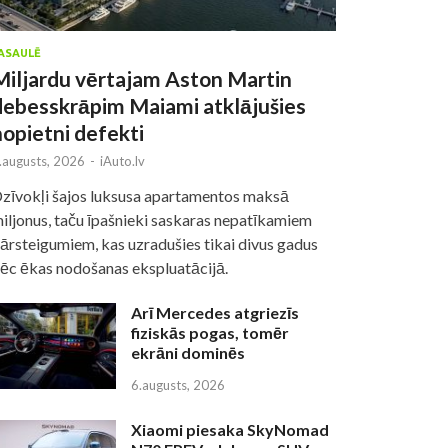
ASAULĒ
Miljardu vērtajam Aston Martin
debesskrāpim Maiami atklājušies
nopietni defekti
.augusts, 2026
-
iAuto.lv
zīvokļi šajos luksusa apartamentos maksā
iljonus, taču īpašnieki saskaras nepatīkamiem
ārsteigumiem, kas uzradušies tikai divus gadus
ēc ēkas nodošanas ekspluatācijā.
Arī Mercedes atgriezīs
fiziskās pogas, tomēr
ekrāni dominēs
6.augusts, 2026
Xiaomi piesaka SkyNomad