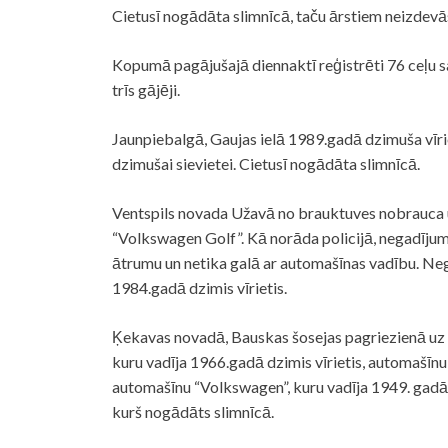
Cietusī nogādāta slimnīcā, taču ārstiem neizdevā
Kopumā pagājušajā diennaktī reģistrēti 76 ceļu sa
trīs gājēji.
Jaunpiebalgā, Gaujas ielā 1989.gadā dzimuša vīr
dzimušai sievietei. Cietusī nogādāta slimnīcā.
Ventspils novada Užavā no brauktuves nobrauca 
“Volkswagen Golf”. Kā norāda
policijā
, negadījum
ātrumu un netika galā ar automašīnas vadību. Neg
1984.gadā dzimis vīrietis.
Ķekavas novadā, Bauskas šosejas pagriezienā uz 
kuru vadīja 1966.gadā dzimis vīrietis, automašīnu 
automašīnu “Volkswagen”, kuru vadīja 1949. gadā 
kurš nogādāts slimnīcā.