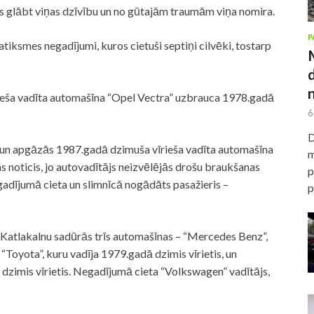
s glābt viņas dzīvību un no gūtajām traumām viņa nomira.
P
tiksmes negadījumi, kuros cietuši septiņi cilvēki, tostarp
ieša vadīta automašīna “Opel Vectra” uzbrauca 1978.gadā
6
D
un apgāzās 1987.gadā dzimuša vīrieša vadīta automašīna
m
s noticis, jo autovadītājs neizvēlējās drošu braukšanas
p
adījumā cieta un slimnīcā nogādāts pasažieris –
p
Katlakalnu sadūrās trīs automašīnas – “Mercedes Benz”,
“Toyota”, kuru vadīja 1979.gadā dzimis vīrietis, un
dzimis vīrietis. Negadījumā cieta “Volkswagen” vadītājs,