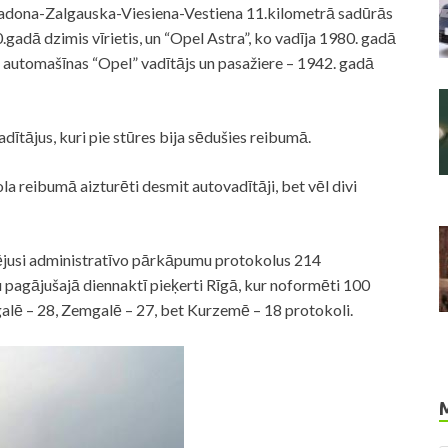
dona-Zalgauska-Viesiena-Vestiena 11.kilometrā sadūrās
adā dzimis vīrietis, un “Opel Astra”, ko vadīja 1980. gadā
i automašīnas “Opel” vadītājs un pasažiere – 1942. gadā
dītājus, kuri pie stūres bija sēdušies reibumā.
la reibumā aizturēti desmit autovadītāji, bet vēl divi
usi administratīvo pārkāpumu protokolus 214
 pagājušajā diennaktī pieķerti Rīgā, kur noformēti 100
alē – 28, Zemgalē – 27, bet Kurzemē – 18 protokoli.