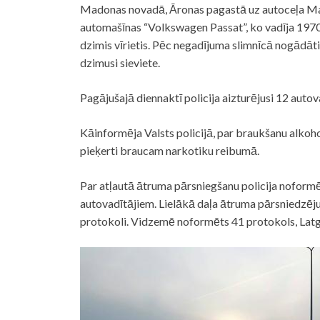
Madonas novadā, Āronas pagastā uz autoceļa Ma
automašīnas “Volkswagen Passat”, ko vadīja 1970.g
dzimis vīrietis. Pēc negadījuma slimnīcā nogādāt
dzimusi sieviete.
Pagājušajā diennaktī
policija
aizturējusi 12 autova
Kāinformēja Valsts
policijā
, par braukšanu alkoho
pieķerti braucam narkotiku reibumā.
Par atļautā ātruma pārsniegšanu
policija
noformēj
autovadītājiem. Lielākā daļa ātruma pārsniedzēju
protokoli. Vidzemē noformēts 41 protokols, Latg