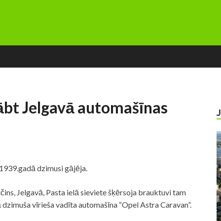
ābt Jelgavā automašīnas
1939.gadā dzimusi gājēja.
čins, Jelgavā, Pasta ielā sieviete šķērsoja brauktuvi tam
 dzimuša vīrieša vadīta automašīna “Opel Astra Caravan”.