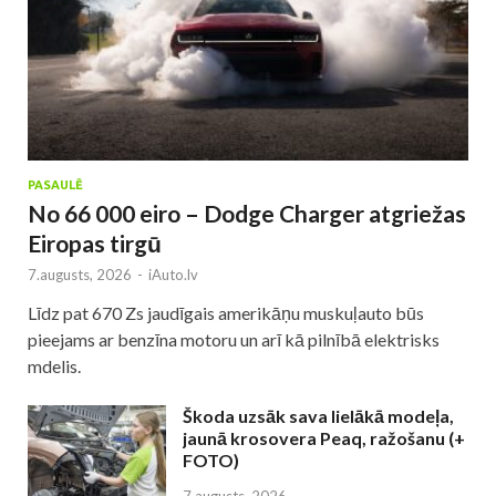
PASAULĒ
No 66 000 eiro – Dodge Charger atgriežas
Eiropas tirgū
7.augusts, 2026
-
iAuto.lv
Līdz pat 670 Zs jaudīgais amerikāņu muskuļauto būs
pieejams ar benzīna motoru un arī kā pilnībā elektrisks
mdelis.
Škoda uzsāk sava lielākā modeļa,
jaunā krosovera Peaq, ražošanu (+
FOTO)