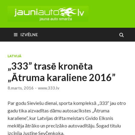
IZVĒLNE
LATVIJĀ
„333” trasē kronēta
„Ātruma karaliene 2016”
8.marts, 2016
-
www.333.lv
Par godu Sieviešu dienai, sporta kompleksā „333” jau otro
gadu tika aizvadītas dāmu autosacīkstes „Ātruma
karaliene”, kur Latvijas drifta meistars Gvido Elksnis
meklēja ātrāko un precīzāko autovadītāju. Šogad titulu
izcīnīja Justīne Sevčenkoka.