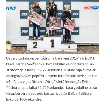
Uzvaru izcīnīja un par „Ātruma karalieni 2016” sīvā cīņā
kļuva Justīne Sevčenoka, bez kļūdām veicot distanci un
uzrādot apļa laiku 51,672 sekundes. Justīne bija dāma ar
visaugstākajām papēžu kurpēm turklāt pati atzīst, ka tur
arī slēpjas viņas ātrums. Otrajā vietā ierindojās Evija
Tētiņa ar apļa laiku 51,725 sekundes, taču godpilno trešo
vietu, jau otro gadu pēc kārtas, izcīnīja Baiba Tētiņa ar
laiku 52,100 sekundes.