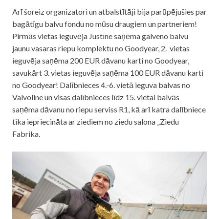
Arī šoreiz organizatori un atbalstītāji bija parūpējušies par
bagātīgu balvu fondu no mūsu draugiem un partneriem!
Pirmās vietas ieguvēja Justīne saņēma galveno balvu
jaunu vasaras riepu komplektu no Goodyear, 2. vietas
ieguvēja saņēma 200 EUR dāvanu karti no Goodyear,
savukārt 3. vietas ieguvēja saņēma 100 EUR dāvanu karti
no Goodyear! Dalībnieces 4.-6. vietā ieguva balvas no
Valvoline un visas dalībnieces līdz 15. vietai balvās
saņēma dāvanu no riepu serviss R1, kā arī katra dalībniece
tika iepriecināta ar ziediem no ziedu salona „Ziedu
Fabrika.