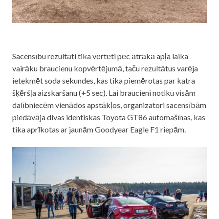
Sacensību rezultāti tika vērtēti pēc ātrākā apļa laika
vairāku braucienu kopvērtējumā, taču rezultātus varēja
ietekmēt soda sekundes, kas tika piemērotas par katra
šķēršļa aizskaršanu (+5 sec). Lai braucieni notiku visām
dalībniecēm vienādos apstākļos, organizatori sacensībām
piedāvāja divas identiskas Toyota GT86 automašīnas, kas
tika aprīkotas ar jaunām Goodyear Eagle F1 riepām.