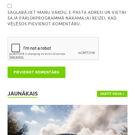
SAGLABĀJIET MANU VĀRDU, E-PASTA ADRESI UN VIETNI
ŠAJĀ PĀRLŪKPROGRAMMĀ NĀKAMAJAI REIZEI, KAD
VĒLĒŠOS PIEVIENOT KOMENTĀRU.
JAUNĀKAIS
SKATĪT VISUS