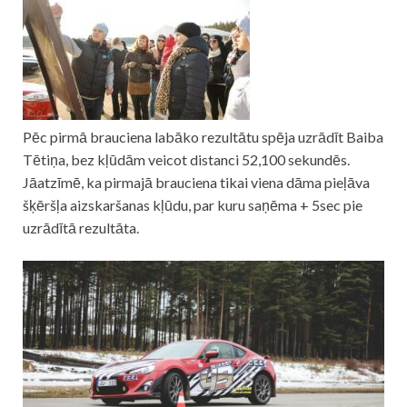
Pēc pirmā brauciena labāko rezultātu spēja uzrādīt Baiba
Tētiņa, bez kļūdām veicot distanci 52,100 sekundēs.
Jāatzīmē, ka pirmajā brauciena tikai viena dāma pieļāva
šķēršļa aizskaršanas kļūdu, par kuru saņēma + 5sec pie
uzrādītā rezultāta.