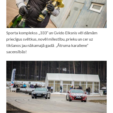
Sporta komplekss „333” un Gvido Elksnis vēl dāmām
priecīgus svētkus, novēl mīlestību, prieku un cer uz
tikšanos jau nākamajā gadā „Ātruma karaliene”
sacensībās!