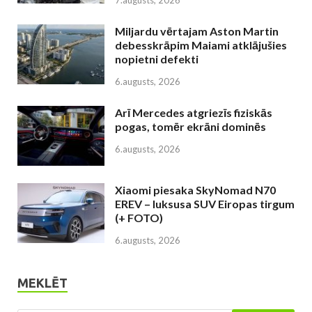
7.augusts, 2026
Miljardu vērtajam Aston Martin
debesskrāpim Maiami atklājušies
nopietni defekti
6.augusts, 2026
Arī Mercedes atgriezīs fiziskās
pogas, tomēr ekrāni dominēs
6.augusts, 2026
Xiaomi piesaka SkyNomad N70
EREV – luksusa SUV Eiropas tirgum
(+ FOTO)
6.augusts, 2026
MEKLĒT