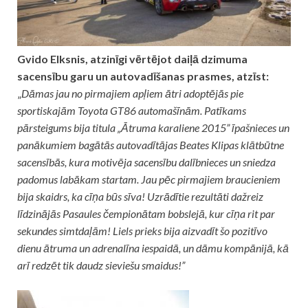
Gvido Elksnis, atzinīgi vērtējot daiļā dzimuma
sacensību garu un autovadīšanas prasmes, atzīst:
„
Dāmas jau no pirmajiem apļiem ātri adoptējās pie
sportiskajām Toyota GT86 automašīnām. Patīkams
pārsteigums bija titula „Ātruma karaliene 2015” īpašnieces un
panākumiem bagātās autovadītājas Beates Klipas klātbūtne
sacensībās, kura motivēja sacensību dalībnieces un sniedza
padomus labākam startam.
Jau pēc pirmajiem braucieniem
bija skaidrs, ka cīņa būs sīva! Uzrādītie rezultāti dažreiz
līdzinājās Pasaules čempionātam bobslejā, kur cīņa rit par
sekundes simtdaļām! Liels prieks bija aizvadīt šo pozitīvo
dienu ātruma un adrenalīna iespaidā, un dāmu kompānijā, kā
arī redzēt tik daudz sieviešu smaidus!”