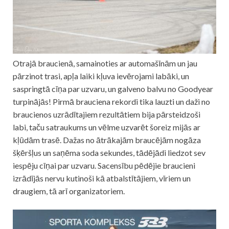
Otrajā braucienā, samainoties ar automašīnām un jau
pārzinot trasi, apļa laiki kļuva ievērojami labāki, un
saspringtā cīņa par uzvaru, un galveno balvu no Goodyear
turpinājās! Pirmā brauciena rekordi tika lauzti un daži no
braucienos uzrādītajiem rezultātiem bija pārsteidzoši
labi, taču satraukums un vēlme uzvarēt šoreiz mijās ar
kļūdām trasē. Dažas no ātrākajām braucējām nogāza
šķēršļus un saņēma soda sekundes, tādējādi liedzot sev
iespēju cīņai par uzvaru. Sacensību pēdējie braucieni
izrādījās nervu kutinoši kā atbalstītājiem, vīriem un
draugiem, tā arī organizatoriem.