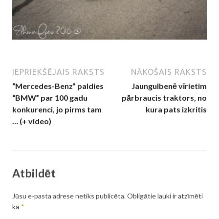
IEPRIEKŠĒJAIS RAKSTS
NĀKOŠAIS RAKSTS
“Mercedes-Benz” paldies
Jaungulbenē vīrietim
“BMW” par 100 gadu
pārbraucis traktors, no
konkurenci, jo pirms tam
kura pats izkritis
… (+ video)
Atbildēt
Jūsu e-pasta adrese netiks publicēta.
Obligātie lauki ir atzīmēti
kā
*