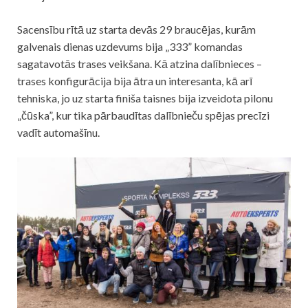
Sacensību rītā uz starta devās 29 braucējas, kurām
galvenais dienas uzdevums bija „333” komandas
sagatavotās trases veikšana. Kā atzina dalībnieces –
trases konfigurācija bija ātra un interesanta, kā arī
tehniska, jo uz starta finiša taisnes bija izveidota pilonu
„čūska”, kur tika pārbaudītas dalībnieču spējas precīzi
vadīt automašīnu.