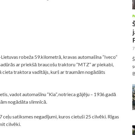
P
7
Lietuvas robeža 59.kilometrā, kravas automašīna “Iveco”
Š
, sadūrās ar priekšā braucošu traktoru “MTZ” ar piekabi,
s
ā cieta traktora vadītājs, kurš ar traumām nogādāts
B
etis, vadot automašīnu “Kia”, notrieca gājēju – 1936.gadā
umām nogādāta slimnīcā.
 ceļu satiksmes negadījumi, kuros cietuši 25 cilvēki. Rīgas
it cilvēki.