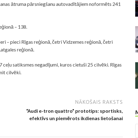
kšanas ātruma pārsniegšanu autovadītājiem noformēts 241
eģionā – 138.
ri – pieci Rīgas reģionā, četri Vidzemes reģionā, četri
Latgales reģionā.
 ceļu satiksmes negadījumi, kuros cietuši 25 cilvēki. Rīgas
it cilvēki.
NĀKOŠAIS RAKSTS
“Audi e-tron quattro” prototips: sportisks,
efektīvs un piemērots ikdienas lietošanai