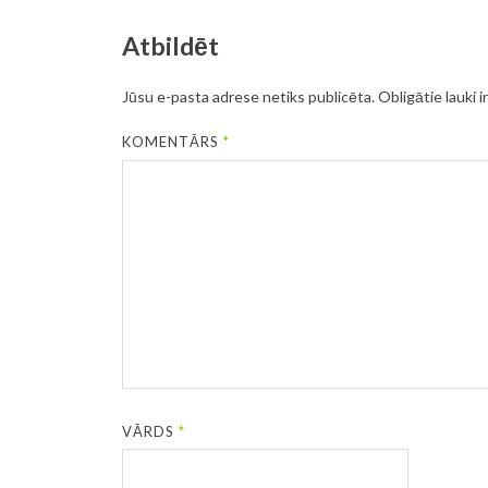
Atbildēt
Jūsu e-pasta adrese netiks publicēta.
Obligātie lauki i
KOMENTĀRS
*
VĀRDS
*