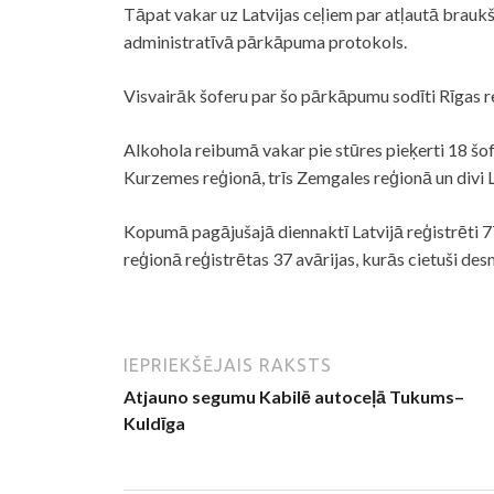
Tāpat vakar uz Latvijas ceļiem par atļautā brau
administratīvā pārkāpuma protokols.
Visvairāk šoferu par šo pārkāpumu sodīti Rīgas r
Alkohola reibumā vakar pie stūres pieķerti 18 šofe
Kurzemes reģionā, trīs Zemgales reģionā un divi 
Kopumā pagājušajā diennaktī Latvijā reģistrēti 77
reģionā reģistrētas 37 avārijas, kurās cietuši desm
IEPRIEKŠĒJAIS RAKSTS
Atjauno segumu Kabilē autoceļā Tukums–
Kuldīga