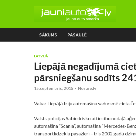
SĀKUMS
PASAULĒ
LATVIJĀ
Liepājā negadījumā ciet
pārsniegšanu sodīts 24
15.septembris, 2015
-
Nozare.lv
Vakar Liepājā triju automašīnu sadursmē cieta čet
Valsts
policijas
Sabiedrisko attiecību nodaļā aģen
automašīna “Scania”, automašīna “Mercedes-Benz
transportlīdzekļu pasažieri – trīs 2002.gadā dzi