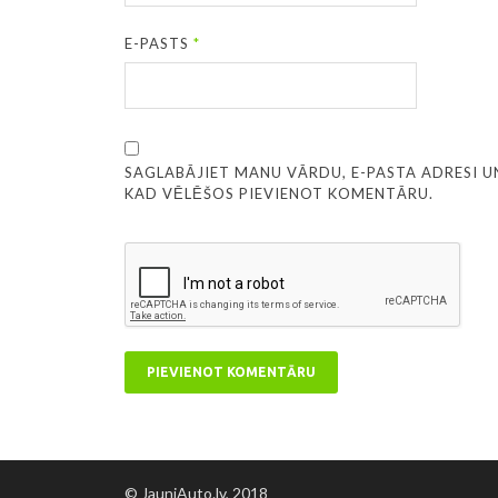
E-PASTS
*
SAGLABĀJIET MANU VĀRDU, E-PASTA ADRESI U
KAD VĒLĒŠOS PIEVIENOT KOMENTĀRU.
© JauniAuto.lv, 2018