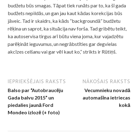
budžetu būs smagas. Tāpat tiek runāts par to, ka šī gada
budžets nepildās, un gan jau kaut kādas korekcijas būs
jāveic. Tad ir skaidrs, ka kāds “backgroundā” budžetu
rēķina un saprot, ka situācija nav forša. Tad gribētu teikt,
ka autoservisa tirgus arī būtu viena joma, kur vajadzētu
parēķināt ieguvumus, un negrābstīties gar degvielas
akcīzes celšanu vai gar vēl kaut ko,” strikts ir Rūtiņš.
IEPRIEKŠĒJAIS RAKSTS
NĀKOŠAIS RAKSTS
Balso par “Autobraucēju
Vecumnieku novadā
Gada balvu 2015” un
automašīna ietriecas
piedalies jaunā Ford
kokā
Mondeo izlozē (+ foto)