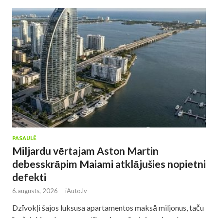
PASAULĒ
Miljardu vērtajam Aston Martin
debesskrāpim Maiami atklājušies nopietni
defekti
6.augusts, 2026
-
iAuto.lv
Dzīvokļi šajos luksusa apartamentos maksā miljonus, taču