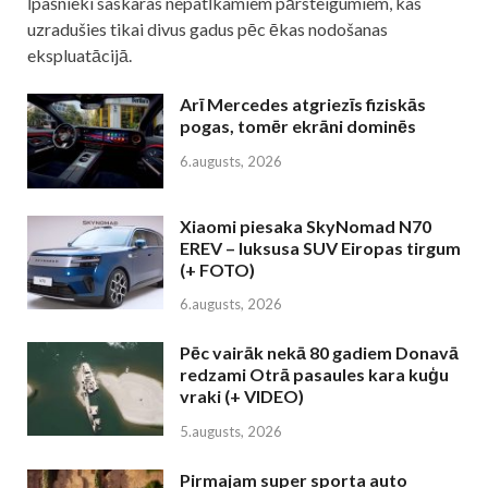
īpašnieki saskaras nepatīkamiem pārsteigumiem, kas
uzradušies tikai divus gadus pēc ēkas nodošanas
ekspluatācijā.
Arī Mercedes atgriezīs fiziskās
pogas, tomēr ekrāni dominēs
6.augusts, 2026
Xiaomi piesaka SkyNomad N70
EREV – luksusa SUV Eiropas tirgum
(+ FOTO)
6.augusts, 2026
Pēc vairāk nekā 80 gadiem Donavā
redzami Otrā pasaules kara kuģu
vraki (+ VIDEO)
5.augusts, 2026
Pirmajam super sporta auto