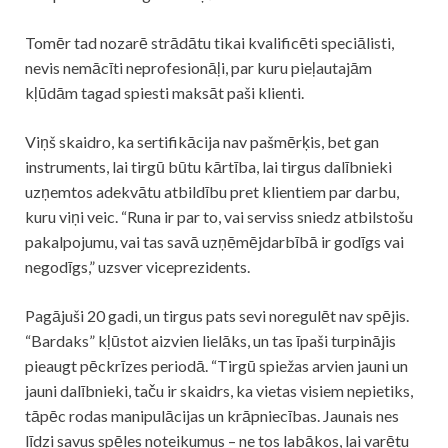
Tomēr tad nozarē strādātu tikai kvalificēti speciālisti,
nevis nemācīti neprofesionāļi, par kuru pieļautajām
kļūdām tagad spiesti maksāt paši klienti.
Viņš skaidro, ka sertifikācija nav pašmērķis, bet gan
instruments, lai tirgū būtu kārtība, lai tirgus dalībnieki
uzņemtos adekvātu atbildību pret klientiem par darbu,
kuru viņi veic. “Runa ir par to, vai serviss sniedz atbilstošu
pakalpojumu, vai tas savā uzņēmējdarbībā ir godīgs vai
negodīgs,” uzsver viceprezidents.
Pagājuši 20 gadi, un tirgus pats sevi noregulēt nav spējis.
“Bardaks” kļūstot aizvien lielāks, un tas īpaši turpinājis
pieaugt pēckrīzes periodā. “Tirgū spiežas arvien jauni un
jauni dalībnieki, taču ir skaidrs, ka vietas visiem nepietiks,
tāpēc rodas manipulācijas un krāpniecības. Jaunais nes
līdzi savus spēles noteikumus – ne tos labākos, lai varētu