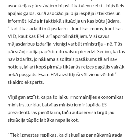
asociācijas pārstāvjiem bijusi tikai vienu reizi – bijis liels
apaļais galds, kurā asociācijai bija iespēja izteikties un
informēt, kāda ir faktiskā situācija un kas būtu jādara.
“Tad tika sadalīti mājasdarbi – kaut kas mums, kaut kas
VID, kaut kas EM, arī apdrošinātājiem. Visi savus
mājasdarbus izdarīja, vienīgi varbūt ministrija – nē. Tās
pārstāvji solīja papētīt citu valstu pieredzi. Secinu, ka tas
nav izdarīts, jo nākamais solītais pasākums tā arī nav
noticis, lai arī kopš pirmās tikšanās reizes pagājis vairāk
nekā pusgads. Esam EM aizsūtījuši vēl vienu vēstuli,”
skaidro eksperts.
Viņš gan atzīst, ka pa šo laiku ir nomainījies ekonomikas
ministrs, turklāt Latvijas ministriem ir jāpilda ES
prezidentūras pienākumi, taču autoservisa tirgū jau
situācija tāpēc labāka nepaliekot.
“Tiek izmestas replikas, ka diskusijas par nākamā gada