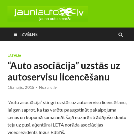
IZVĒLNE
LATVIJĀ
“Auto asociācija” uzstās uz
autoservisu licencēšanu
18.maijs, 2015
-
Nozare.lv
“
Auto
asociācija” stingri uzstās uz autoservisu licencēšanu,
lai gan saprot, ka tas varētu paaugstināt pakalpojuma
cenas un kopumā samazināt šajā nozarē strādājošo skaitu
teju uz pusi, aģentūrai LETA norāda asociācijas
viceprezidents Ingus Rūtiņš.