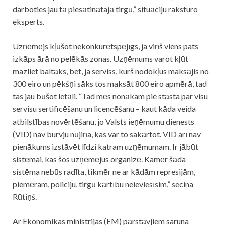
darboties jau tā piesātinātajā tirgū,” situāciju raksturo
eksperts.
Uzņēmējs kļūšot nekonkurētspējīgs, ja viņš viens pats
izkāps ārā no pelēkās zonas. Uzņēmums varot kļūt
mazliet baltāks, bet, ja serviss, kurš nodokļus maksājis no
300 eiro un pēkšņi sāks tos maksāt 800 eiro apmērā, tad
tas jau būšot letāli. “Tad mēs nonākam pie stāsta par visu
servisu sertificēšanu un licencēšanu – kaut kāda veida
atbilstības novērtēšanu, jo Valsts ieņēmumu dienests
(VID) nav burvju nūjiņa, kas var to sakārtot. VID arī nav
pienākums izstāvēt līdzi katram uzņēmumam. Ir jābūt
sistēmai, kas šos uzņēmējus organizē. Kamēr šāda
sistēma nebūs radīta, tikmēr ne ar kādām represijām,
piemēram, policiju, tirgū kārtību neieviesīsim,” secina
Rūtiņš.
Ar Ekonomikas ministrijas (EM) pārstāvjiem saruna