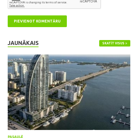
JAUNĀKAIS
SKATĪT VISUS
PASAULĒ