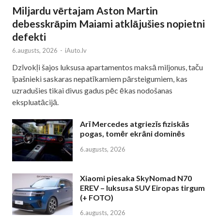
Miljardu vērtajam Aston Martin
debesskrāpim Maiami atklājušies nopietni
defekti
6.augusts, 2026
-
iAuto.lv
Dzīvokļi šajos luksusa apartamentos maksā miljonus, taču
īpašnieki saskaras nepatīkamiem pārsteigumiem, kas
uzradušies tikai divus gadus pēc ēkas nodošanas
ekspluatācijā.
Arī Mercedes atgriezīs fiziskās
pogas, tomēr ekrāni dominēs
6.augusts, 2026
Xiaomi piesaka SkyNomad N70
EREV – luksusa SUV Eiropas tirgum
(+ FOTO)
6.augusts, 2026