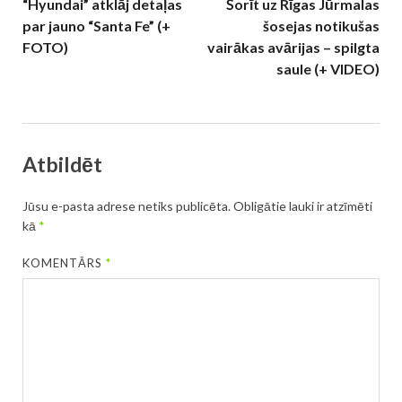
“Hyundai” atklāj detaļas
Šorīt uz Rīgas Jūrmalas
par jauno “Santa Fe” (+
šosejas notikušas
FOTO)
vairākas avārijas – spilgta
saule (+ VIDEO)
Atbildēt
Jūsu e-pasta adrese netiks publicēta.
Obligātie lauki ir atzīmēti
kā
*
KOMENTĀRS
*