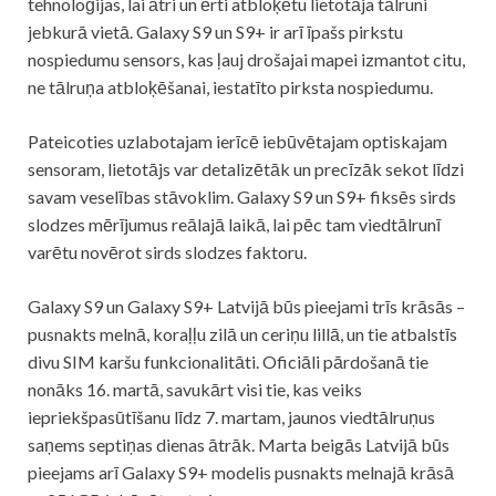
tehnoloģijas, lai ātri un ērti atbloķētu lietotāja tālruni
jebkurā vietā. Galaxy S9 un S9+ ir arī īpašs pirkstu
nospiedumu sensors, kas ļauj drošajai mapei izmantot citu,
ne tālruņa atbloķēšanai, iestatīto pirksta nospiedumu.
Pateicoties uzlabotajam ierīcē iebūvētajam optiskajam
sensoram, lietotājs var detalizētāk un precīzāk sekot līdzi
savam veselības stāvoklim. Galaxy S9 un S9+ fiksēs sirds
slodzes mērījumus reālajā laikā, lai pēc tam viedtālrunī
varētu novērot sirds slodzes faktoru.
Galaxy S9 un Galaxy S9+ Latvijā būs pieejami trīs krāsās –
pusnakts melnā, koraļļu zilā un ceriņu lillā, un tie atbalstīs
divu SIM karšu funkcionalitāti. Oficiāli pārdošanā tie
nonāks 16. martā, savukārt visi tie, kas veiks
iepriekšpasūtīšanu līdz 7. martam, jaunos viedtālruņus
saņems septiņas dienas ātrāk. Marta beigās Latvijā būs
pieejams arī Galaxy S9+ modelis pusnakts melnajā krāsā