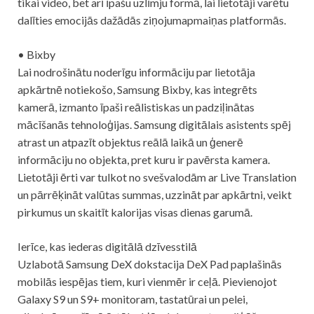
tikai video, bet arī īpašu uzlīmju formā, lai lietotāji varētu
dalīties emocijās dažādās ziņojumapmaiņas platformās.
• Bixby
Lai nodrošinātu noderīgu informāciju par lietotāja
apkārtnē notiekošo, Samsung Bixby, kas integrēts
kamerā, izmanto īpaši reālistiskas un padziļinātas
mācīšanās tehnoloģijas. Samsung digitālais asistents spēj
atrast un atpazīt objektus reālā laikā un ģenerē
informāciju no objekta, pret kuru ir pavērsta kamera.
Lietotāji ērti var tulkot no svešvalodām ar Live Translation
un pārrēķināt valūtas summas, uzzināt par apkārtni, veikt
pirkumus un skaitīt kalorijas visas dienas garumā.
Ierīce, kas iederas digitālā dzīvesstilā
Uzlabotā Samsung DeX dokstacija DeX Pad paplašinās
mobilās iespējas tiem, kuri vienmēr ir ceļā. Pievienojot
Galaxy S9 un S9+ monitoram, tastatūrai un pelei,