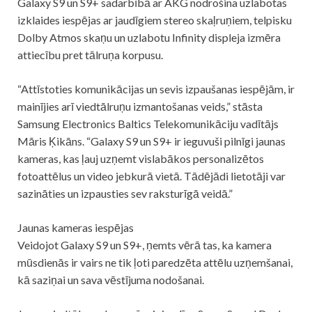
Galaxy S9 un S9+ sadarbībā ar AKG nodrošina uzlabotas
izklaides iespējas ar jaudīgiem stereo skaļruņiem, telpisku
Dolby Atmos skaņu un uzlabotu Infinity displeja izmēra
attiecību pret tālruņa korpusu.
“Attīstoties komunikācijas un sevis izpaušanas iespējām, ir
mainījies arī viedtālruņu izmantošanas veids,” stāsta
Samsung Electronics Baltics Telekomunikāciju vadītājs
Māris Ķikāns. “Galaxy S9 un S9+ ir ieguvuši pilnīgi jaunas
kameras, kas ļauj uzņemt vislabākos personalizētos
fotoattēlus un video jebkurā vietā. Tādējādi lietotāji var
sazināties un izpausties sev raksturīgā veidā.”
Jaunas kameras iespējas
Veidojot Galaxy S9 un S9+, ņemts vērā tas, ka kamera
mūsdienās ir vairs ne tik ļoti paredzēta attēlu uzņemšanai,
kā saziņai un sava vēstījuma nodošanai.