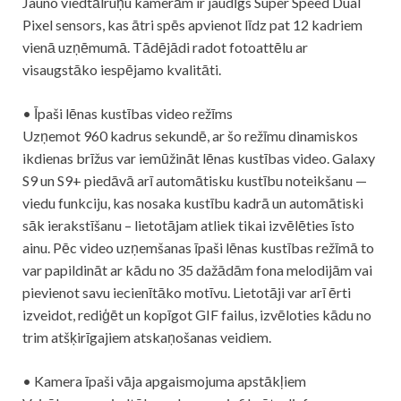
Jauno viedtālruņu kamerām ir jaudīgs Super Speed Dual
Pixel sensors, kas ātri spēs apvienot līdz pat 12 kadriem
vienā uzņēmumā. Tādējādi radot fotoattēlu ar
visaugstāko iespējamo kvalitāti.
• Īpaši lēnas kustības video režīms
Uzņemot 960 kadrus sekundē, ar šo režīmu dinamiskos
ikdienas brīžus var iemūžināt lēnas kustības video. Galaxy
S9 un S9+ piedāvā arī automātisku kustību noteikšanu —
viedu funkciju, kas nosaka kustību kadrā un automātiski
sāk ierakstīšanu – lietotājam atliek tikai izvēlēties īsto
ainu. Pēc video uzņemšanas īpaši lēnas kustības režīmā to
var papildināt ar kādu no 35 dažādām fona melodijām vai
pievienot savu iecienītāko motīvu. Lietotāji var arī ērti
izveidot, rediģēt un kopīgot GIF failus, izvēloties kādu no
trim atšķirīgajiem atskaņošanas veidiem.
• Kamera īpaši vāja apgaismojuma apstākļiem