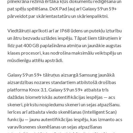
pilnekrāna režīmā ērtāka kļūs dokumentu rediģēšana un
pat spēļu spēlēšana. DeX Pad ļauj arī Galaxy S9 un S9+
pārveidot par skārientastatūru un skārienpaliktni.
Viedtālruņi aprīkoti arī ar IP68 ūdens un putekļu izturību
un ātru bezvadu uzlādes iespēju. Tāpat šiem tālruņiem ir
līdz pat 400 GB paplašināma atmiņa un jaunākie augstas
klases procesori, kas nodrošina maksimālu veiktspēju un
mūsdienīgu attēlu apstrādi.
Galaxy S9 un S9+ tālruņus aizsargā Samsung jaunākā
aizsardzības nozares standartiem atbilstošā drošības
platforma Knox 3.1. Galaxy S9 un S9+ atbalsta trīs
dažādas biometriskās autentifikācijas iespējas — acs
skeneri, pirkstu nospiedumu skeneri un sejas atpazīšanu.
Ierīces arī atbalsta viedo skenēšanas (Intelligent Scan)
funkciju — jaunu autentifikācijas iespēju, kas izmanto acs
varavīksnenes skenēšanas un sejas atpazīšanas