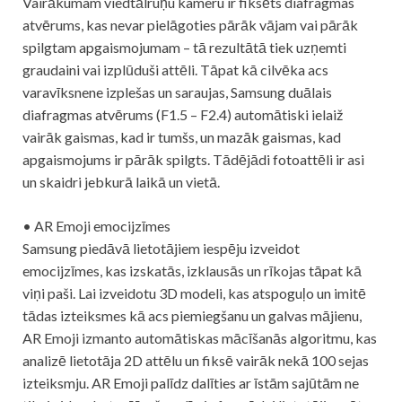
Vairākumam viedtālruņu kameru ir fiksēts diafragmas
atvērums, kas nevar pielāgoties pārāk vājam vai pārāk
spilgtam apgaismojumam – tā rezultātā tiek uzņemti
graudaini vai izplūduši attēli. Tāpat kā cilvēka acs
varavīksnene izplešas un saraujas, Samsung duālais
diafragmas atvērums (F1.5 – F2.4) automātiski ielaiž
vairāk gaismas, kad ir tumšs, un mazāk gaismas, kad
apgaismojums ir pārāk spilgts. Tādējādi fotoattēli ir asi
un skaidri jebkurā laikā un vietā.
• AR Emoji emocijzīmes
Samsung piedāvā lietotājiem iespēju izveidot
emocijzīmes, kas izskatās, izklausās un rīkojas tāpat kā
viņi paši. Lai izveidotu 3D modeli, kas atspoguļo un imitē
tādas izteiksmes kā acs piemiegšanu un galvas mājienu,
AR Emoji izmanto automātiskas mācīšanās algoritmu, kas
analizē lietotāja 2D attēlu un fiksē vairāk nekā 100 sejas
izteiksmju. AR Emoji palīdz dalīties ar īstām sajūtām ne