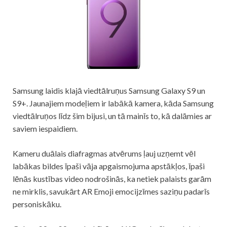
Samsung laidis klajā viedtālruņus Samsung Galaxy S9 un
S9+. Jaunajiem modeļiem ir labākā kamera, kāda Samsung
viedtālruņos līdz šim bijusi, un tā mainīs to, kā dalāmies ar
saviem iespaidiem.
Kameru duālais diafragmas atvērums ļauj uzņemt vēl
labākas bildes īpaši vāja apgaismojuma apstākļos, īpaši
lēnās kustības video nodrošinās, ka netiek palaists garām
ne mirklis, savukārt AR Emoji emocijzīmes saziņu padarīs
personiskāku.