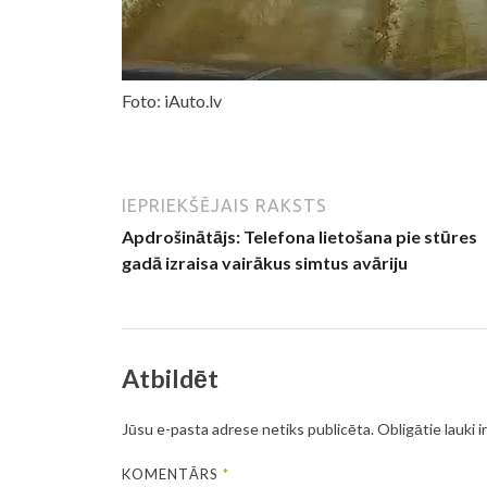
Foto: iAuto.lv
IEPRIEKŠĒJAIS RAKSTS
Apdrošinātājs: Telefona lietošana pie stūres
gadā izraisa vairākus simtus avāriju
Atbildēt
Jūsu e-pasta adrese netiks publicēta.
Obligātie lauki i
KOMENTĀRS
*