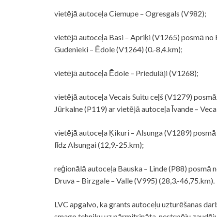
vietējā autoceļa Ciemupe – Ogresgals (V982);
vietējā autoceļa Basi – Apriķi (V1265) posmā no 
Gudenieki – Ēdole (V1264) (0.-8,4.km);
vietējā autoceļa Ēdole – Priedulāji (V1268);
vietējā autoceļa Vecais Suitu ceļš (V1279) posmā
Jūrkalne (P119) ar vietējā autoceļa Īvande – Vecai
vietējā autoceļa Ķikuri – Alsunga (V1289) posmā 
līdz Alsungai (12,9.-25.km);
reģionālā autoceļa Bauska – Linde (P88) posmā n
Druva – Birzgale – Valle (V995) (28,3.-46,75.km).
LVC apgalvo, ka grants autoceļu uzturēšanas darb
smago tehniku uz pārmitrināta, nestspēju zaudējuš