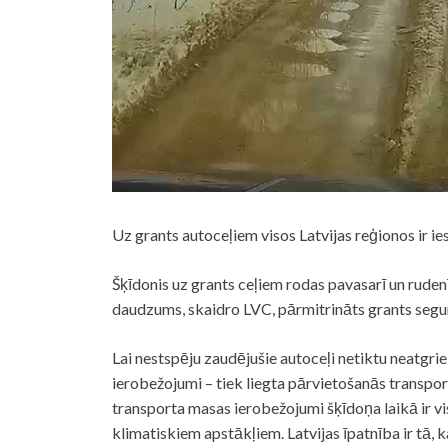
Uz grants autoceļiem visos Latvijas reģionos ir ies
Šķīdonis uz grants ceļiem rodas pavasarī un rudenī
daudzums, skaidro LVC, pārmitrināts grants segu
Lai nestspēju zaudējušie autoceļi netiktu neatgrie
ierobežojumi – tiek liegta pārvietošanās transp
transporta masas ierobežojumi šķīdoņa laikā ir visp
klimatiskiem apstākļiem. Latvijas īpatnība ir tā, 