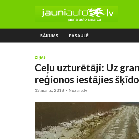
SĀKUMS
PASAULĒ
ZIŅAS
Ceļu uzturētāji: Uz gra
reģionos iestājies šķīdo
13.marts, 2018
-
Nozare.lv