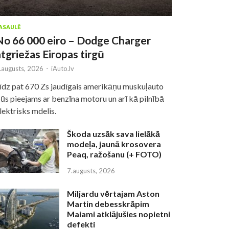
ASAULĒ
No 66 000 eiro – Dodge Charger
atgriežas Eiropas tirgū
.augusts, 2026
-
iAuto.lv
īdz pat 670 Zs jaudīgais amerikāņu muskuļauto
ūs pieejams ar benzīna motoru un arī kā pilnībā
lektrisks mdelis.
Škoda uzsāk sava lielākā
modeļa, jaunā krosovera
Peaq, ražošanu (+ FOTO)
7.augusts, 2026
Miljardu vērtajam Aston
Martin debesskrāpim
Maiami atklājušies nopietni
defekti