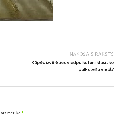
NĀKOŠAIS RAKSTS
Kāpēc izvēlēties viedpulksteni klasisko
pulksteņu vietā?
r atzīmēti kā
*