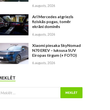
6.augusts, 2026
Arī Mercedes atgriezīs
fiziskās pogas, tomēr
ekrāni dominēs
6.augusts, 2026
Xiaomi piesaka SkyNomad
N70 EREV – luksusa SUV
Eiropas tirgum (+ FOTO)
6.augusts, 2026
MEKLĒT