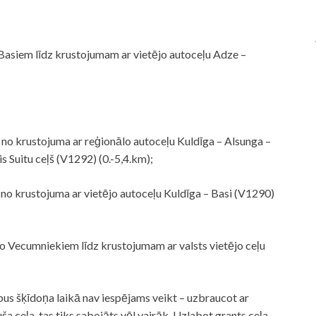
Basiem līdz krustojumam ar vietējo autoceļu Adze –
 no krustojuma ar reģionālo autoceļu Kuldīga – Alsunga –
s Suitu ceļš (V1292) (0.-5,4.km);
no krustojuma ar vietējo autoceļu Kuldīga – Basi (V1290)
o Vecumniekiem līdz krustojumam ar valsts vietējo ceļu
us šķīdoņa laikā nav iespējams veikt – uzbraucot ar
a ceļa, tas tiks sabojāts vēl vairāk. Uzlabot grants ceļa