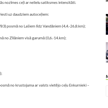
jās nozīmes ceļi ar nelielu satiksmes intensitāti.
viesti uz daudziem autoceļiem:
V783) posmā no Lašiem līdz Vandāniem (4,4.-26,8.km);
mā no Zīlāniem visā garumā (0,6.-14.km);
);
posmā no krustojuma ar valsts vietējo ceļu Enkurnieki –