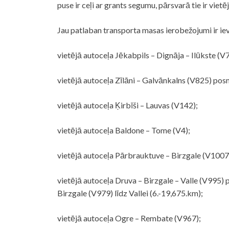
puse ir ceļi ar grants segumu, pārsvarā tie ir vietē
Jau patlaban transporta masas ierobežojumi ir ie
vietējā autoceļa Jēkabpils – Dignāja – Ilūkste (
vietējā autoceļa Zīlāni – Galvānkalns (V825) pos
vietējā autoceļa Ķirbīši – Lauvas (V142);
vietējā autoceļa Baldone – Tome (V4);
vietējā autoceļa Pārbrauktuve – Birzgale (V1007
vietējā autoceļa Druva – Birzgale – Valle (V995) 
Birzgale (V979) līdz Vallei (6.-19,675.km);
vietējā autoceļa Ogre – Rembate (V967);