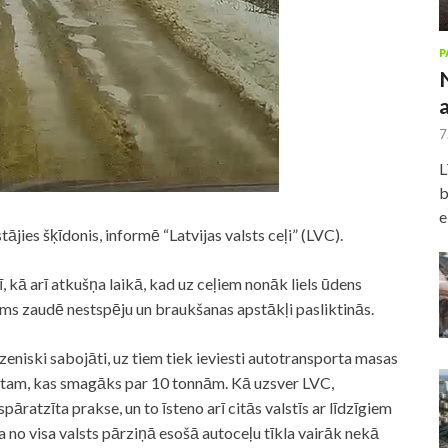
P
7
L
b
e
tājies šķīdonis, informē “Latvijas valsts ceļi” (LVC).
, kā arī atkušņa laikā, kad uz ceļiem nonāk liels ūdens
ms zaudē nestspēju un braukšanas apstākļi pasliktinās.
zeniski sabojāti, uz tiem tiek ieviesti autotransporta masas
ortam, kas smagāks par 10 tonnām. Kā uzsver LVC,
āratzīta prakse, un to īsteno arī citās valstīs ar līdzīgiem
ka no visa valsts pārziņā esošā autoceļu tīkla vairāk nekā