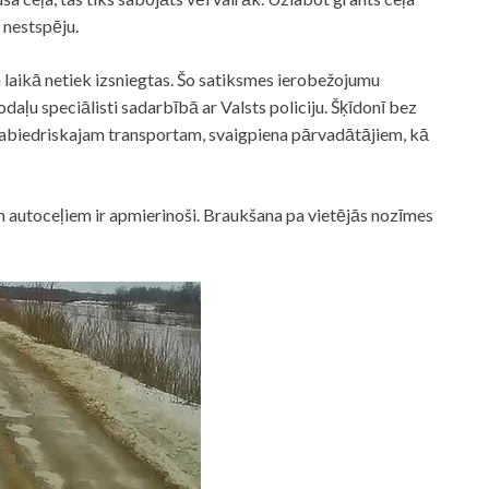
s nestspēju.
 laikā netiek izsniegtas. Šo satiksmes ierobežojumu
aļu speciālisti sadarbībā ar Valsts policiju. Šķīdonī bez
abiedriskajam transportam, svaigpiena pārvadātājiem, kā
 autoceļiem ir apmierinoši. Braukšana pa vietējās nozīmes