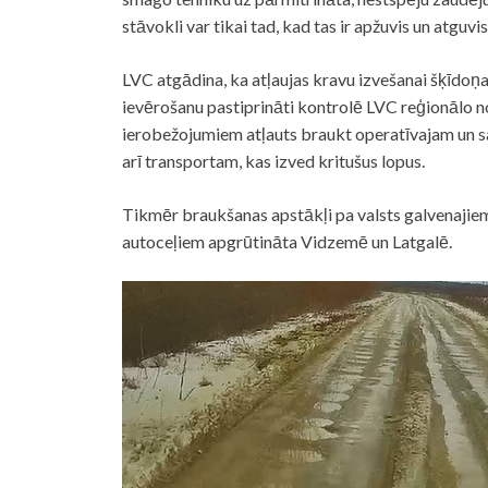
stāvokli var tikai tad, kad tas ir apžuvis un atguvi
LVC atgādina, ka atļaujas kravu izvešanai šķīdoņa
ievērošanu pastiprināti kontrolē LVC reģionālo nod
ierobežojumiem atļauts braukt operatīvajam un s
arī transportam, kas izved kritušus lopus.
Tikmēr braukšanas apstākļi pa valsts galvenajiem
autoceļiem apgrūtināta Vidzemē un Latgalē.