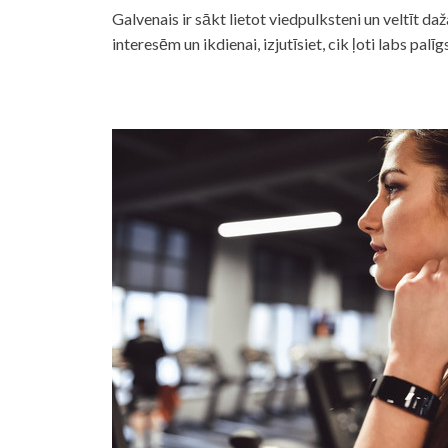
Galvenais ir sākt lietot viedpulksteni un veltīt daž
interesēm un ikdienai, izjutīsiet, cik ļoti labs palīgs 