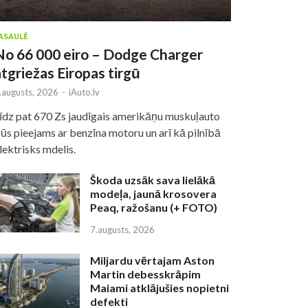
ASAULĒ
No 66 000 eiro – Dodge Charger
atgriežas Eiropas tirgū
.augusts, 2026
-
iAuto.lv
īdz pat 670 Zs jaudīgais amerikāņu muskuļauto
ūs pieejams ar benzīna motoru un arī kā pilnībā
lektrisks mdelis.
Škoda uzsāk sava lielākā
modeļa, jaunā krosovera
Peaq, ražošanu (+ FOTO)
7.augusts, 2026
Miljardu vērtajam Aston
Martin debesskrāpim
Maiami atklājušies nopietni
defekti