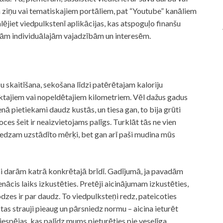
 ziņu vai tematiskajiem portāliem, pat “Youtube” kanāliem
alējiet viedpulkstenī aplikācijas, kas atspoguļo finanšu
savām individuālajām vajadzībām un interesēm.
u skaitīšana, sekošana līdzi patērētajam kaloriju
tajiem vai nopeldētajiem kilometriem. Vēl dažus gadus
ā pietiekami daudz kustās, un tiesa gan, to bija grūti
es šeit ir neaizvietojams palīgs. Turklāt tās ne vien
sniedzam uzstādīto mērķi, bet gan arī paši mudina mūs
ši darām katrā konkrētajā brīdī. Gadījumā, ja pavadām
enācis laiks izkustēties. Pretēji aicinājumam izkustēties,
lodzes ir par daudz. To viedpulksteņi redz, pateicoties
tas strauji pieaug un pārsniedz normu – aicina ieturēt
iespējas, kas palīdz mums pieturēties pie veselīga