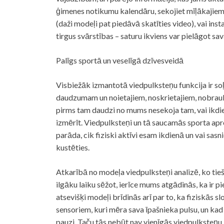
ģimenes notikumu kalendāru, sekojiet mīļākajiem
(daži modeļi pat piedāvā skatīties video), vai inst
tirgus svārstības – saturu ikviens var pielāgot 
Palīgs sportā un veselīgā dzīvesveidā
Visbiežāk izmantotā viedpulksteņu funkcija ir soļ
daudzumam un noietajiem, noskrietajiem, nobrauk
pirms tam daudzi no mums nesekoja tam, vai ikdien
izmērīt. Viedpulksteņi un tā saucamās sporta aproc
parāda, cik fiziski aktīvi esam ikdienā un vai sa
kustēties.
Atkarībā no modeļa viedpulksteņi analizē, ko tie
ilgāku laiku sēžot, ierīce mums atgādinās, ka ir pi
atsevišķi modeļi brīdinās arī par to, ka fiziskās s
sensoriem, kuri mēra sava īpašnieka pulsu, un kad 
pauzi. Taču tās nebūt nav vienīgās viedpulksteņu 