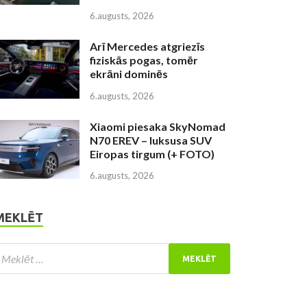
6.augusts, 2026
Arī Mercedes atgriezīs
fiziskās pogas, tomēr
ekrāni dominēs
6.augusts, 2026
Xiaomi piesaka SkyNomad
N70 EREV – luksusa SUV
Eiropas tirgum (+ FOTO)
6.augusts, 2026
MEKLĒT