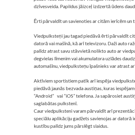
dzīvesveida. Papildus jāizceļ izdzertā ūdens dau
Ērti pārvaldīt un savienoties ar citām ierīcēm un 
Viedpulksteņi jau tagad piedāvā ērti pārvaldīt c
datorā vai mašīnā, kā arī televizoru. Daži auto ra
palīdz atrast savu stāvvietā nolikto auto ar viedpu
degvielas līmenim vai akumulatora uzlādes daudz
automašīnu, viedpulksteņu īpašnieks var atrast arī
Aktīviem sportistiem patīk arī iespēja viedpulks
piedāvā jaunās bezvada austiņas, kuras iespējam
“Android” vai “iOS” telefona. Ja sapārosiet austiņa
saglabātas pulkstenī.
Caur viedpulksteni varam pārvaldīt arī prezentācij
speciālu aplikāciju gadžets savienojas ar datorā
kustību palīdz jums pārslēgt slaidus.