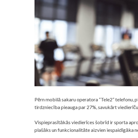
Pērn mobilā sakaru operatora “Tele2” telefonu, pl
tirdzniecība pieauga par 27%, savukārt viedierīč
Vispieprasītākās viedierīces šobrīd ir sporta apr
plašāks un funkcionalitāte aizvien iespaidīgāka 