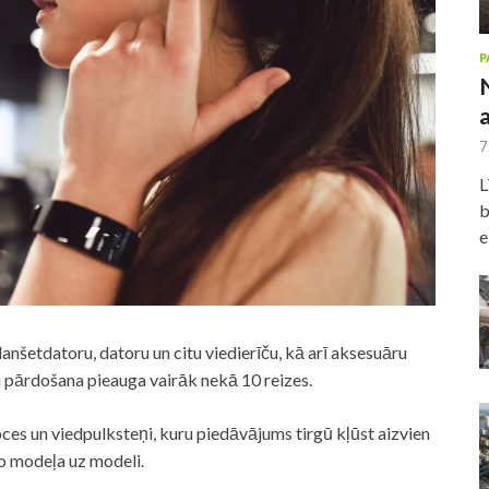
P
7
L
b
e
anšetdatoru, datoru un citu viedierīču, kā arī aksesuāru
u pārdošana pieauga vairāk nekā 10 reizes.
oces un viedpulksteņi, kuru piedāvājums tirgū kļūst aizvien
no modeļa uz modeli.