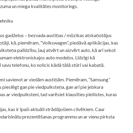
dzuma un miega kvalitātes monitorings.
tehniku
itus gadžetus – bezvada austiņas / mūzikas atskaņotājus
žotāji, kā, piemēram, “Volkswagen”, piedāvā aplikācijas, kas
lksteņa palīdzību, ļauj atvērt un aizvērt auto, kā arī sekot
umam elektroniskajos auto modeļos. Līdzīgi kā
 savu telefonu, ko nolicis kādā tālā stūrī vai kabatā.
teni savienot ar viedām austiņām. Piemēram, “Samsung”
s pieslēgt gan pie viedpulksteņa, gan arī pie jebkura
s ar viedpulksteni, tad varēsiet klausīties pleilistes, kuras
as, kas ir īpaši aktuāli strādājošiem cilvēkiem. Caur
 iedarbinātu prezentēšanas programmu un ar vienu pirksta