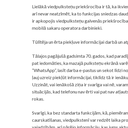
Lielākā viedpulksteņu priekšrocība ir tā, ka ikvi
arī nevar neatzīmēt, ka to funkcijas sniedzas daudz
ir apkopojis viedpulksteņu galvenās priekšrocības
mobilā sakaru operatora darbinieki.
Tūlītēja un ērta piekļuve informācijai darbā un a
Tālajos pagājušā gadsimta 70. gados, kad paradīj
pat iedomāties, ka mazajā pulksteņu ekrānā var
“WhatsApp”, lasīt darba e-pastus un sekot līdzi no
ļauj uzreiz piekļūt informācijai, tiklīdz tā ir ienā
Uzzināt, vai ienākošā ziņa ir svarīga vai nē, varam,
situācijās, kad telefonu nav ērti vai pat nav atļau
rokas.
Svarīgi, ka bez standarta funkcijām, kā, piemēram
caurskatīšanas, viedpulkstenī var redzēt laika p
vajadzībām, arī pārējo informāciju, kas jums aktuā