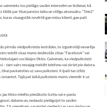
ens saimnieks tos pielāgo savām interesēm un ikdienai, kā
 tālāk par tikai pareizo laiku un stilīgu aksesuāru. “Tele2”
, kuras visaugstāk novērtē gan mūsu klienti, gan paši
tpūtā
ās pirmās viedpulksteņu iestrādes, to izgudrotāji nevarēja
ēsim redzēt visas mums ienākošās ziņas “Facebook” vai
tiekošajam sociālajos tīklos. Galvenais, ka viedpulksteņi
kusi – tam vairs nevajag meklēt telefonu vai skriet pie datora.
 tikai paskatoties uz savu pulksteni. It īpaši tas izlīdz
ts izmantot. Tajā pat laikā pulkstenis mums vienmēr ir uz
, jau tikko minēto pienākošo īsziņu vai e-pastu
rognozi, datumu un, nedaudz pielāgojot to savām
la. Tā, piemēram, sasaistiet viedierīci ar savu darba vai