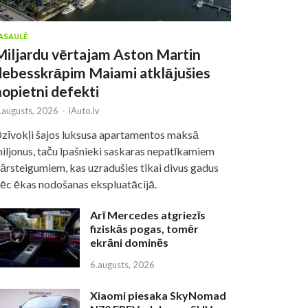
ASAULĒ
Miljardu vērtajam Aston Martin
debesskrāpim Maiami atklājušies
nopietni defekti
.augusts, 2026
-
iAuto.lv
zīvokļi šajos luksusa apartamentos maksā
iljonus, taču īpašnieki saskaras nepatīkamiem
ārsteigumiem, kas uzradušies tikai divus gadus
ēc ēkas nodošanas ekspluatācijā.
Arī Mercedes atgriezīs
fiziskās pogas, tomēr
ekrāni dominēs
6.augusts, 2026
Xiaomi piesaka SkyNomad