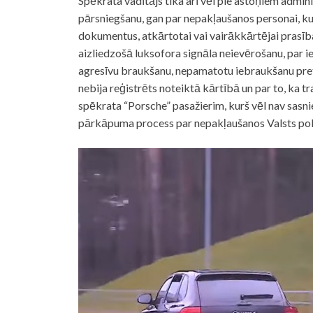
Spēkrata vadītājs tika arī vēl pie astoņiem admi
pārsniegšanu, gan par nepakļaušanos personai, kur
dokumentus, atkārtotai vai vairākkārtējai prasība
aizliedzošā luksofora signāla neievērošanu, par i
agresīvu braukšanu, nepamatotu iebraukšanu pretēj
nebija reģistrēts noteiktā kārtībā un par to, ka 
spēkrata “Porsche” pasažierim, kurš vēl nav sasni
pārkāpuma process par nepakļaušanos Valsts pol