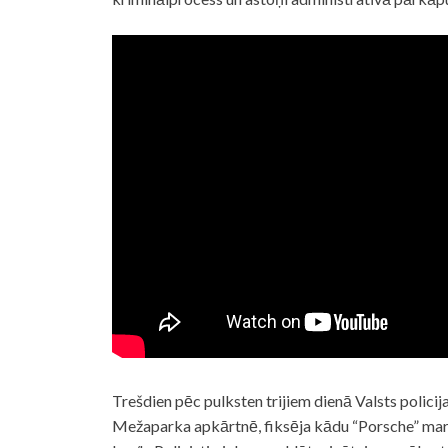
Trešdien pēc pulksten trijiem dienā Valsts polici
Mežaparka apkārtnē, fiksēja kādu “Porsche” mark