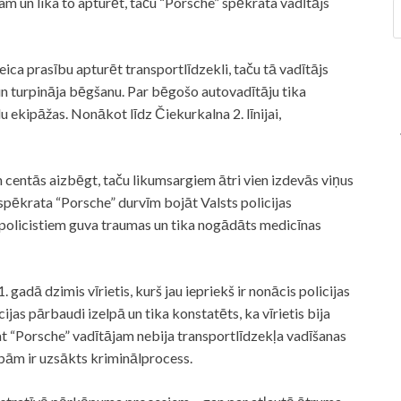
m un lika to apturēt, taču “Porsche” spēkrata vadītājs
eica prasību apturēt transportlīdzekli, taču tā vadītājs
un turpināja bēgšanu. Par bēgošo autovadītāju tika
du ekipāžas. Nonākot līdz Čiekurkalna 2. līnijai,
n centās aizbēgt, taču likumsargiem ātri vien izdevās viņus
 spēkrata “Porsche” durvīm bojāt Valsts policijas
 policistiem guva traumas un tika nogādāts medicīnas
gadā dzimis vīrietis, kurš jau iepriekš ir nonācis policijas
as pārbaudi izelpā un tika konstatēts, ka vīrietis bija
at “Porsche” vadītājam nebija transportlīdzekļa vadīšanas
ībām ir uzsākts kriminālprocess.