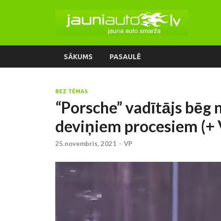
SĀKUMS
PASAULĒ
BEZ TĒMAS
“Porsche” vadītājs bēg n
deviņiem procesiem (+
25.novembris, 2021
-
VP