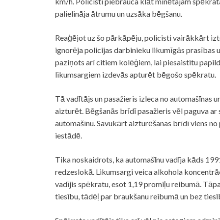
km/h. Policisti piebrauca klāt minētajam spēkrata
palielināja ātrumu un uzsāka bēgšanu.
Reaģējot uz šo pārkāpēju, policisti vairākkārt izt
ignorēja policijas darbinieku likumīgās prasības 
paziņots arī citiem kolēģiem, lai piesaistītu papil
likumsargiem izdevās apturēt bēgošo spēkratu.
Tā vadītājs un pasažieris izleca no automašīnas u
aizturēt. Bēgšanās brīdī pasažieris vēl paguva ar
automašīnu. Savukārt aizturēšanas brīdī viens no
iestādē.
Tika noskaidrots, ka automašīnu vadīja kāds 1991. 
redzeslokā. Likumsargi veica alkohola koncentrācij
vadījis spēkratu, esot 1,19 promiļu reibumā. Tāp
tiesību, tādēļ par braukšanu reibumā un bez ties