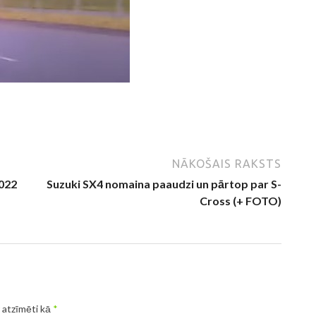
NĀKOŠAIS RAKSTS
2022
Suzuki SX4 nomaina paaudzi un pārtop par S-
Cross (+ FOTO)
r atzīmēti kā
*