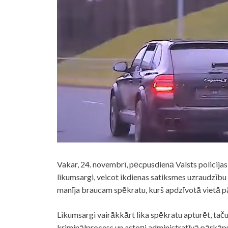
Vakar, 24. novembrī, pēcpusdienā Valsts policijas
likumsargi, veicot ikdienas satiksmes uzraudzīb
manīja braucam spēkratu, kurš apdzīvotā vietā p
Likumsargi vairākkārt lika spēkratu apturēt, tač
kriminālprocess un astoņi administratīvā pārkāp