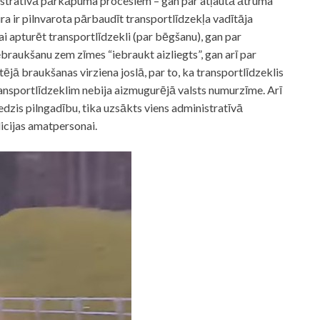
nistratīvā pārkāpuma procesiem – gan par atļautā ātruma
a ir pilnvarota pārbaudīt transportlīdzekļa vadītāja
i apturēt transportlīdzekli (par bēgšanu), gan par
ebraukšanu zem zīmes “iebraukt aizliegts”, gan arī par
ā braukšanas virziena joslā, par to, ka transportlīdzeklis
transportlīdzeklim nebija aizmugurējā valsts numurzīme. Arī
edzis pilngadību, tika uzsākts viens administratīvā
icijas amatpersonai.