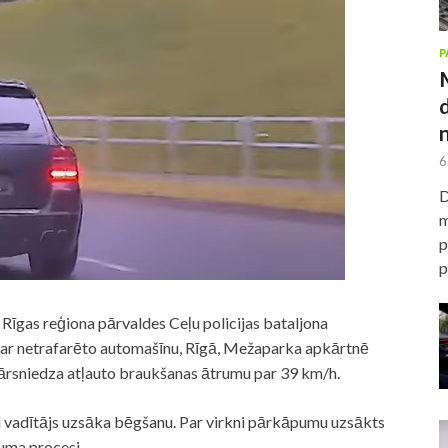
P
6
D
m
p
p
 Rīgas reģiona pārvaldes Ceļu policijas bataljona
u ar netrafarēto automašīnu, Rīgā, Mežaparka apkārtnē
ārsniedza atļauto braukšanas ātrumu par 39 km/h.
u vadītājs uzsāka bēgšanu. Par virkni pārkāpumu uzsākts
uma procesi.