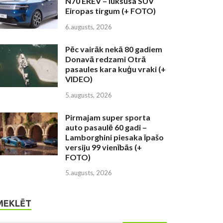
N70 EREV – luksusa SUV
Eiropas tirgum (+ FOTO)
6.augusts, 2026
Pēc vairāk nekā 80 gadiem
Donavā redzami Otrā
pasaules kara kuģu vraki (+
VIDEO)
5.augusts, 2026
Pirmajam super sporta
auto pasaulē 60 gadi –
Lamborghini piesaka īpašo
versiju 99 vienībās (+
FOTO)
5.augusts, 2026
MEKLĒT