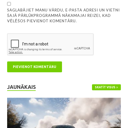
SAGLABĀJIET MANU VĀRDU, E-PASTA ADRESI UN VIETNI
ŠAJĀ PĀRLŪKPROGRAMMĀ NĀKAMAJAI REIZEI, KAD
VĒLĒŠOS PIEVIENOT KOMENTĀRU.
JAUNĀKAIS
SKATĪT VISUS