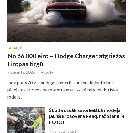
PASAULĒ
No 66 000 eiro – Dodge Charger atgriežas
Eiropas tirgū
7.augusts, 2026
-
iAuto.lv
Līdz pat 670 Zs jaudīgais amerikāņu muskuļauto būs
pieejams ar benzīna motoru un arī kā pilnībā elektrisks
mdelis.
Škoda uzsāk sava lielākā modeļa,
jaunā krosovera Peaq, ražošanu (+
FOTO)
7.augusts, 2026