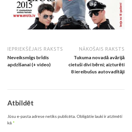
IEPRIEKŠĒJAIS RAKSTS
NĀKOŠAIS RAKSTS
Neveiksmīgs brīdis
Tukuma novadā avārijā
apdzīšanai (+ video)
cietuši divi bērni; aizturēti
8 iereibušus autovadītāji
Atbildēt
Jūsu e-pasta adrese netiks publicēta.
Obligātie lauki ir atzīmēti
kā
*