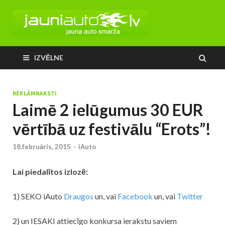
IZVĒLNE
REKLĀMRAKSTI
Laimē 2 ielūgumus 30 EUR
vērtībā uz festivālu “Erots”!
18.februāris, 2015
-
iAuto
Lai piedalītos izlozē:
1) SEKO iAuto
Draugos
un, vai
Facebook
un, vai
Twitter
2) un IESAKI attiecīgo konkursa ierakstu saviem