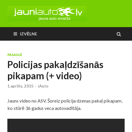
IZVĒLNE
PASAULĒ
Policijas pakaļdzīšanās
pikapam (+ video)
1.aprīlis, 2015
-
iAuto
Jauns video no ASV. Šoreiz policija dzenas pakaļ pikapam,
ko stūrē 36 gadus veca autovadītāja.