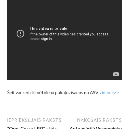
Šeit var redzēt vēl vienu pakaļdzīšanos no ASV
video >>>
IEPRIEKŠĒJAIS RAKSTS
NĀKOŠAIS RAKSTS
“Opel Corsa LPG” – līdz
Autoavārijā Vecumnieku