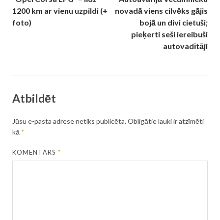
1200 km ar vienu uzpildi (+
novadā viens cilvēks gājis
foto)
bojā un divi cietuši;
pieķerti seši iereibuši
autovadītāji
Atbildēt
Jūsu e-pasta adrese netiks publicēta.
Obligātie lauki ir atzīmēti
kā
*
KOMENTĀRS
*