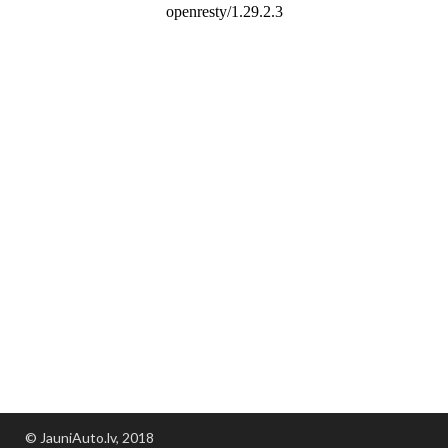
© JauniAuto.lv, 2018