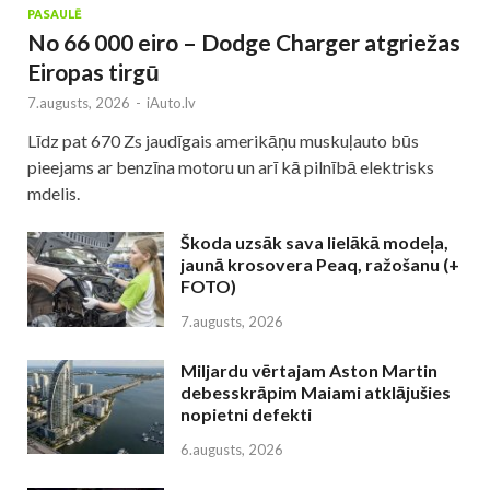
PASAULĒ
No 66 000 eiro – Dodge Charger atgriežas
Eiropas tirgū
7.augusts, 2026
-
iAuto.lv
Līdz pat 670 Zs jaudīgais amerikāņu muskuļauto būs
pieejams ar benzīna motoru un arī kā pilnībā elektrisks
mdelis.
Škoda uzsāk sava lielākā modeļa,
jaunā krosovera Peaq, ražošanu (+
FOTO)
7.augusts, 2026
Miljardu vērtajam Aston Martin
debesskrāpim Maiami atklājušies
nopietni defekti
6.augusts, 2026