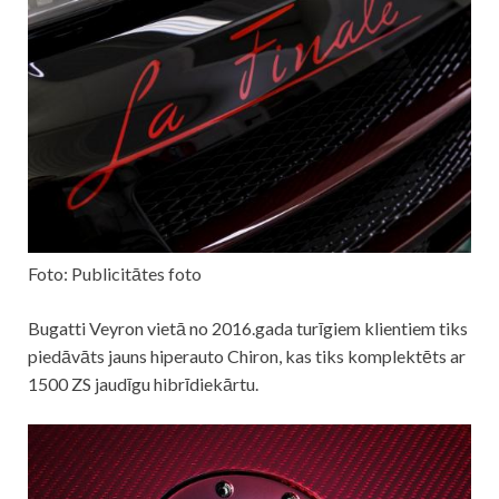
Foto: Publicitātes foto
Bugatti Veyron vietā no 2016.gada turīgiem klientiem tiks
piedāvāts jauns hiperauto Chiron, kas tiks komplektēts ar
1500 ZS jaudīgu hibrīdiekārtu.