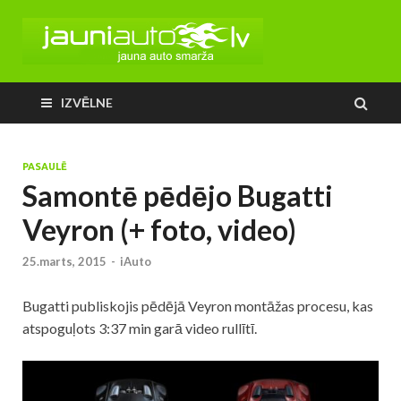
IZVĒLNE
PASAULĒ
Samontē pēdējo Bugatti
Veyron (+ foto, video)
25.marts, 2015
-
iAuto
Bugatti publiskojis pēdējā Veyron montāžas procesu, kas
atspoguļots 3:37 min garā video rullītī.