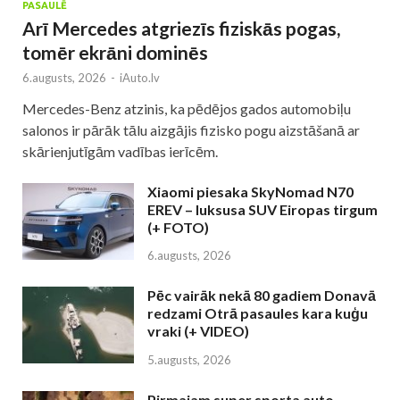
PASAULĒ
Arī Mercedes atgriezīs fiziskās pogas,
tomēr ekrāni dominēs
6.augusts, 2026
-
iAuto.lv
Mercedes-Benz atzinis, ka pēdējos gados automobiļu
salonos ir pārāk tālu aizgājis fizisko pogu aizstāšanā ar
skārienjutīgām vadības ierīcēm.
Xiaomi piesaka SkyNomad N70
EREV – luksusa SUV Eiropas tirgum
(+ FOTO)
6.augusts, 2026
Pēc vairāk nekā 80 gadiem Donavā
redzami Otrā pasaules kara kuģu
vraki (+ VIDEO)
5.augusts, 2026
Pirmajam super sporta auto