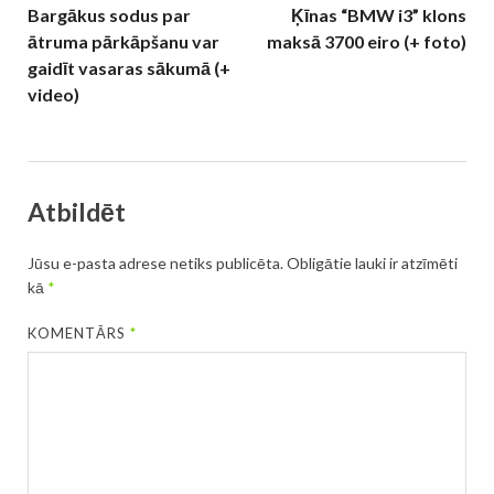
Bargākus sodus par
Ķīnas “BMW i3” klons
ātruma pārkāpšanu var
maksā 3700 eiro (+ foto)
gaidīt vasaras sākumā (+
video)
Atbildēt
Jūsu e-pasta adrese netiks publicēta.
Obligātie lauki ir atzīmēti
kā
*
KOMENTĀRS
*