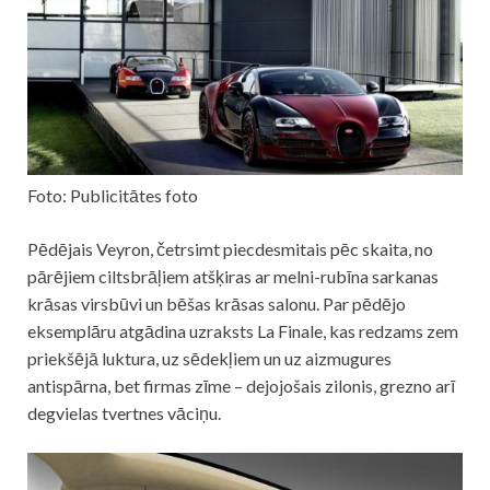
Foto: Publicitātes foto
Pēdējais Veyron, četrsimt piecdesmitais pēc skaita, no
pārējiem ciltsbrāļiem atšķiras ar melni-rubīna sarkanas
krāsas virsbūvi un bēšas krāsas salonu. Par pēdējo
eksemplāru atgādina uzraksts La Finale, kas redzams zem
priekšējā luktura, uz sēdekļiem un uz aizmugures
antispārna, bet firmas zīme – dejojošais zilonis, grezno arī
degvielas tvertnes vāciņu.