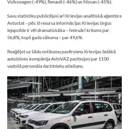
Volkswagen (-49%), Renault (-46%) un Nissan (-45%).
Savu statistiku publicējusi arī Krievijas analītiskā aģentūra
Avtostat – pēc šī resursa informācijas Krievijas tirgus
lejupslīde ir vēl dramatiskāka – februārī kritums par
56,8%, kopš gada sākuma – par 49,6%.
Reaģējot uz šādu notikumu pavērsienu Krievijas lielākā
autobūves kompānija AvtoVAZ paziņojusi par 1100
vadošā personāla darbinieku atlaišanu.