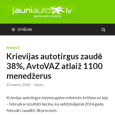
IZVĒLNE
PASAULĒ
Krievijas autotirgus zaudē
38%, AvtoVAZ atlaiž 1100
menedžerus
12.marts, 2015
-
iAuto
Krievijas autotirgus turpina galvu reibinošo kritienu uz leju
– februāra rezultāti liecina, ka salīdzinājumā 2014.gada
februāri zaudēti 38 procenti.