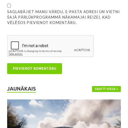
SAGLABĀJIET MANU VĀRDU, E-PASTA ADRESI UN VIETNI
ŠAJĀ PĀRLŪKPROGRAMMĀ NĀKAMAJAI REIZEI, KAD
VĒLĒŠOS PIEVIENOT KOMENTĀRU.
JAUNĀKAIS
SKATĪT VISUS