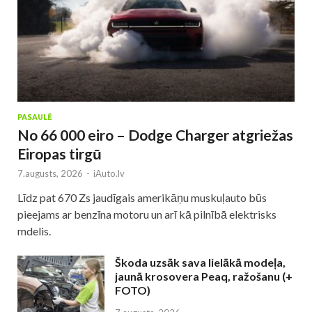
PASAULĒ
No 66 000 eiro – Dodge Charger atgriežas
Eiropas tirgū
7.augusts, 2026
-
iAuto.lv
Līdz pat 670 Zs jaudīgais amerikāņu muskuļauto būs
pieejams ar benzīna motoru un arī kā pilnībā elektrisks
mdelis.
Škoda uzsāk sava lielākā modeļa,
jaunā krosovera Peaq, ražošanu (+
FOTO)