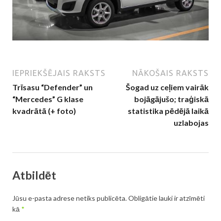
IEPRIEKŠĒJAIS RAKSTS
NĀKOŠAIS RAKSTS
Trīsasu “Defender” un
Šogad uz ceļiem vairāk
“Mercedes” G klase
bojāgājušo; traģiskā
kvadrātā (+ foto)
statistika pēdējā laikā
uzlabojas
Atbildēt
Jūsu e-pasta adrese netiks publicēta.
Obligātie lauki ir atzīmēti
kā
*