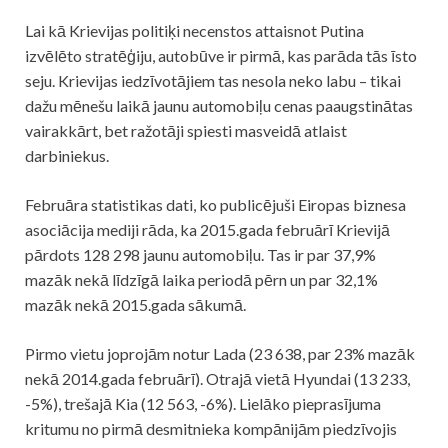
Lai kā Krievijas politiķi necenstos attaisnot Putina
izvēlēto stratēģiju, autobūve ir pirmā, kas parāda tās īsto
seju. Krievijas iedzīvotājiem tas nesola neko labu – tikai
dažu mēnešu laikā jaunu automobiļu cenas paaugstinātas
vairakkārt, bet ražotāji spiesti masveidā atlaist
darbiniekus.
Februāra statistikas dati, ko publicējuši Eiropas biznesa
asociācija mediji rāda, ka 2015.gada februārī Krievijā
pārdots 128 298 jaunu automobiļu. Tas ir par 37,9%
mazāk nekā līdzīgā laika periodā pērn un par 32,1%
mazāk nekā 2015.gada sākumā.
Pirmo vietu joprojām notur Lada (23 638, par 23% mazāk
nekā 2014.gada februārī). Otrajā vietā Hyundai (13 233,
-5%), trešajā Kia (12 563, -6%). Lielāko pieprasījuma
kritumu no pirmā desmitnieka kompānijām piedzīvojis