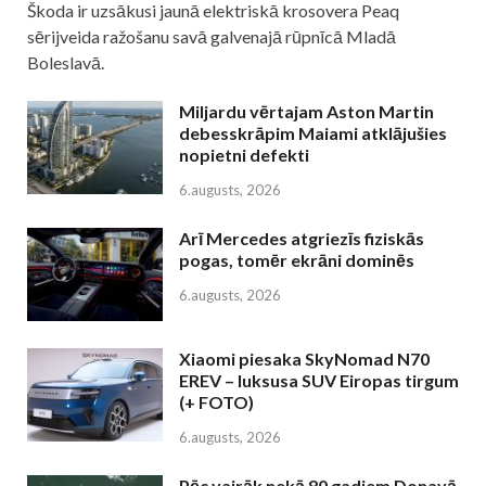
Škoda ir uzsākusi jaunā elektriskā krosovera Peaq
sērijveida ražošanu savā galvenajā rūpnīcā Mladā
Boleslavā.
Miljardu vērtajam Aston Martin
debesskrāpim Maiami atklājušies
nopietni defekti
6.augusts, 2026
Arī Mercedes atgriezīs fiziskās
pogas, tomēr ekrāni dominēs
6.augusts, 2026
Xiaomi piesaka SkyNomad N70
EREV – luksusa SUV Eiropas tirgum
(+ FOTO)
6.augusts, 2026
Pēc vairāk nekā 80 gadiem Donavā