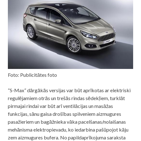
Foto: Publicitātes foto
“S-Max” dārgākās versijas var būt aprīkotas ar elektriski
regulējamiem otrās un trešās rindas sēdekļiem, turklāt
pirmajai rindai var būt arī ventilācijas un masāžas
funkcijas, sānu gaisa drošības spilveniem aizmugures
pasažieriem un bagāžnieka vāka pacelšanas/nolaišanas
mehānisma elektropievadu, ko iedarbina pašūpojot kāju
zem aizmugures bufera. No papildaprīkojuma saraksta