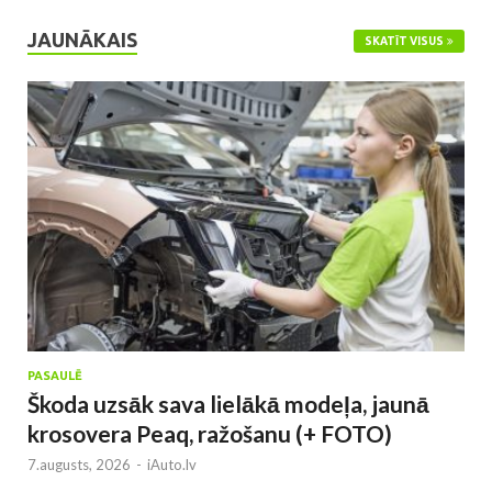
JAUNĀKAIS
SKATĪT VISUS
PASAULĒ
Škoda uzsāk sava lielākā modeļa, jaunā
krosovera Peaq, ražošanu (+ FOTO)
7.augusts, 2026
-
iAuto.lv