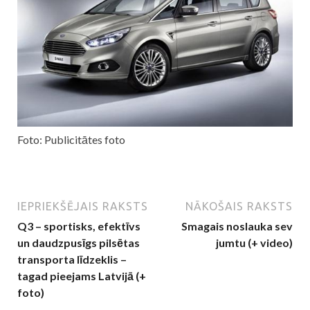
Foto: Publicitātes foto
IEPRIEKŠĒJAIS RAKSTS
NĀKOŠAIS RAKSTS
Q3 – sportisks, efektīvs
Smagais noslauka sev
un daudzpusīgs pilsētas
jumtu (+ video)
transporta līdzeklis –
tagad pieejams Latvijā (+
foto)