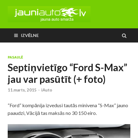
IZVĒLNE
PASAULĒ
Septiņvietīgo “Ford S-Max”
jau var pasūtīt (+ foto)
11.marts, 2015
-
iAuto
“Ford” kompānija izvedusi tautās minivena “S-Max” jauno
paaudzi, Vācijā tas maksās no 30 150 eiro.