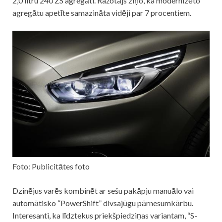
2,0 litru 240 ZS agregāti. Ražotājs ziņo, ka modernizēto
agregātu apetīte samazināta vidēji par 7 procentiem.
Foto: Publicitātes foto
Dzinējus varēs kombinēt ar sešu pakāpju manuālo vai
automātisko “PowerShift” divsajūgu pārnesumkārbu.
Interesanti, ka līdztekus priekšpiedziņas variantam, “S-