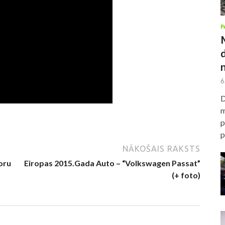
P
6
D
m
p
p
NĀKOŠAIS RAKSTS
oru
Eiropas 2015.Gada Auto – “Volkswagen Passat”
(+ foto)