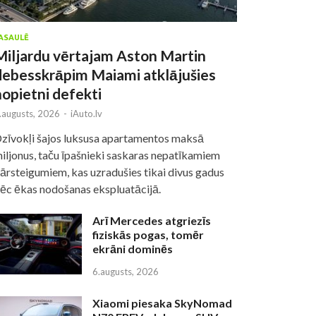
ASAULĒ
Miljardu vērtajam Aston Martin
debesskrāpim Maiami atklājušies
nopietni defekti
.augusts, 2026
-
iAuto.lv
zīvokļi šajos luksusa apartamentos maksā
iljonus, taču īpašnieki saskaras nepatīkamiem
ārsteigumiem, kas uzradušies tikai divus gadus
ēc ēkas nodošanas ekspluatācijā.
Arī Mercedes atgriezīs
fiziskās pogas, tomēr
ekrāni dominēs
6.augusts, 2026
Xiaomi piesaka SkyNomad