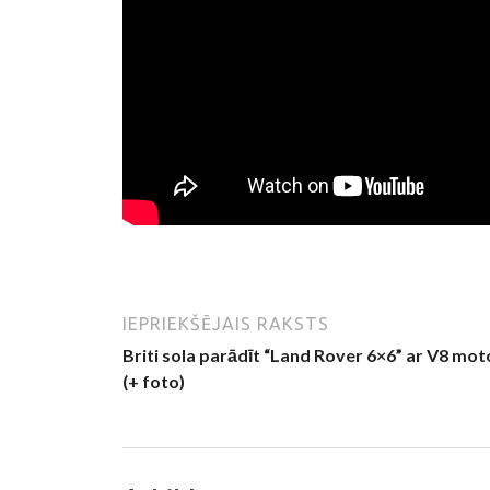
IEPRIEKŠĒJAIS RAKSTS
Briti sola parādīt “Land Rover 6×6” ar V8 mot
(+ foto)