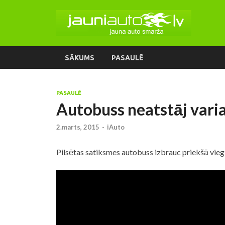
SĀKUMS
PASAULĒ
PASAULĒ
Autobuss neatstāj varia
2.marts, 2015
-
iAuto
Pilsētas satiksmes autobuss izbrauc priekšā vieg