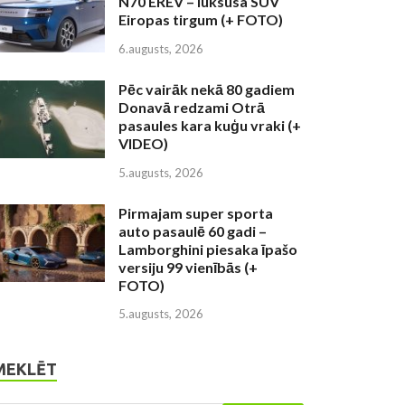
N70 EREV – luksusa SUV
Eiropas tirgum (+ FOTO)
6.augusts, 2026
Pēc vairāk nekā 80 gadiem
Donavā redzami Otrā
pasaules kara kuģu vraki (+
VIDEO)
5.augusts, 2026
Pirmajam super sporta
auto pasaulē 60 gadi –
Lamborghini piesaka īpašo
versiju 99 vienībās (+
FOTO)
5.augusts, 2026
MEKLĒT