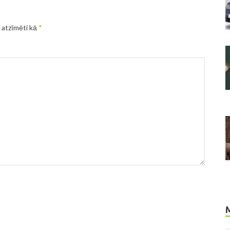
r atzīmēti kā
*