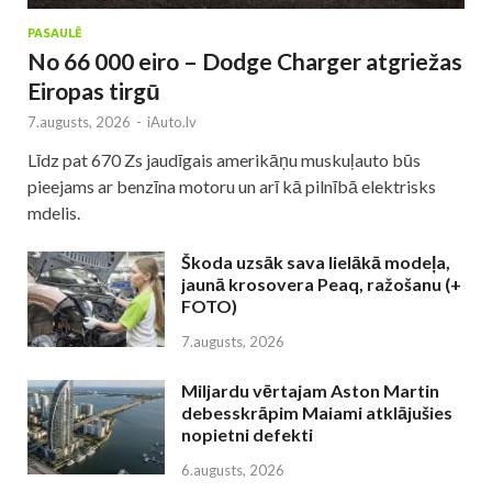
PASAULĒ
No 66 000 eiro – Dodge Charger atgriežas
Eiropas tirgū
7.augusts, 2026
-
iAuto.lv
Līdz pat 670 Zs jaudīgais amerikāņu muskuļauto būs
pieejams ar benzīna motoru un arī kā pilnībā elektrisks
mdelis.
Škoda uzsāk sava lielākā modeļa,
jaunā krosovera Peaq, ražošanu (+
FOTO)
7.augusts, 2026
Miljardu vērtajam Aston Martin
debesskrāpim Maiami atklājušies
nopietni defekti
6.augusts, 2026