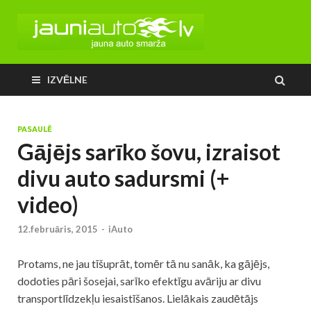
IZVĒLNE
PASAULĒ
Gājējs sarīko šovu, izraisot
divu auto sadursmi (+
video)
12.februāris, 2015
-
iAuto
Protams, ne jau tīšuprāt, tomēr tā nu sanāk, ka gājējs,
dodoties pāri šosejai, sarīko efektīgu avāriju ar divu
transportlīdzekļu iesaistīšanos. Lielākais zaudētājs