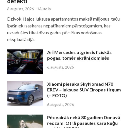
defekti
6.augusts, 2026
-
iAuto.lv
Dzīvokļi šajos luksusa apartamentos maksā miljonus, taču
īpašnieki saskaras nepatīkamiem pārsteigumiem, kas
uzradušies tikai divus gadus pēc ēkas nodošanas
ekspluatācijā.
Arī Mercedes atgriezīs fiziskās
pogas, tomēr ekrāni dominēs
6.augusts, 2026
Xiaomi piesaka SkyNomad N70
EREV – luksusa SUV Eiropas tirgum
(+ FOTO)
6.augusts, 2026
Pēc vairāk nekā 80 gadiem Donavā
redzami Otrā pasaules kara kuģu