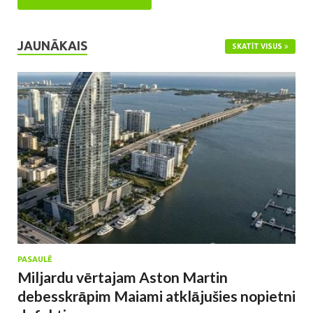
JAUNĀKAIS
SKATĪT VISUS
PASAULĒ
Miljardu vērtajam Aston Martin
debesskrāpim Maiami atklājušies nopietni