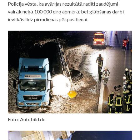
Policija vēsta, ka avārijas rezultātā radīti zaudējumi
vairāk nekā 100 000 eiro apmērā, bet glābšanas darbi
ievilkās līdz pirmdienas pēcpusdienai.
Foto: Autobild.de