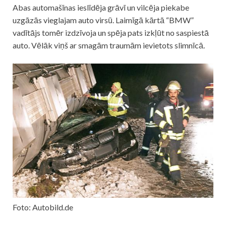
Abas automašīnas ieslīdēja grāvī un vilcēja piekabe
uzgāzās vieglajam auto virsū. Laimīgā kārtā “BMW”
vadītājs tomēr izdzīvoja un spēja pats izkļūt no saspiestā
auto. Vēlāk viņš ar smagām traumām ievietots slimnīcā.
Foto: Autobild.de