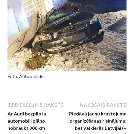
Foto: Autobild.de
IEPRIEKŠĒJAIS RAKSTS
NĀKOŠAIS RAKSTS
Ar Audi bezpilota
Piedāvā jaunu krustojuma
automobili plāno
organizēšanas risinājumu,
nobraukt 900 km
bet vai derēs Latvijai (+