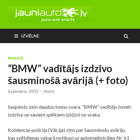
IZVĒLNE
PASAULĒ
“BMW” vadītājs izdzīvo
šausminošā avārijā (+ foto)
6.janvāris, 2015
-
iAuto
Saspiests zem daudzu tonnu svara, “BMW” vadītājs tomēr
izdzīvo un saviem spēkiem izkļūst no vraka.
Koblencas policija (Vācija) ziņo par šausminošu avāriju,
kas svētdienas vakarā notikusi uz automaģistrāles Nr`61