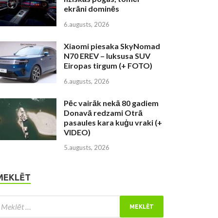
ekrāni dominēs
6.augusts, 2026
Xiaomi piesaka SkyNomad
N70 EREV – luksusa SUV
Eiropas tirgum (+ FOTO)
6.augusts, 2026
Pēc vairāk nekā 80 gadiem
Donavā redzami Otrā
pasaules kara kuģu vraki (+
VIDEO)
5.augusts, 2026
MEKLĒT