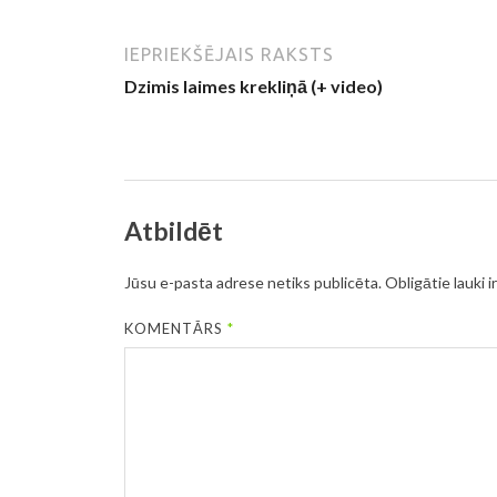
IEPRIEKŠĒJAIS RAKSTS
Dzimis laimes krekliņā (+ video)
Atbildēt
Jūsu e-pasta adrese netiks publicēta.
Obligātie lauki i
KOMENTĀRS
*