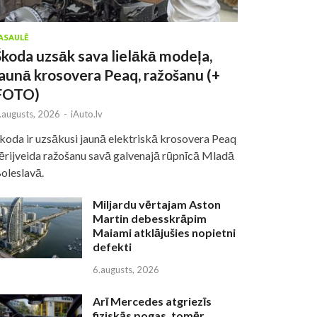
ASAULĒ
Škoda uzsāk sava lielākā modeļa,
jaunā krosovera Peaq, ražošanu (+
FOTO)
.augusts, 2026
-
iAuto.lv
koda ir uzsākusi jaunā elektriskā krosovera Peaq
ērijveida ražošanu savā galvenajā rūpnīcā Mladā
oleslavā.
Miljardu vērtajam Aston
Martin debesskrāpim
Maiami atklājušies nopietni
defekti
6.augusts, 2026
Arī Mercedes atgriezīs
fiziskās pogas, tomēr