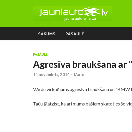
SĀKUMS
PASAULĒ
PASAULĒ
Agresīva braukšana ar
14.novembris, 2014
-
iAuto
Vārdu virknējums agresīva braukšana un “BMW M5
Taču jāatzīst, ka arī mums pašiem skatoties šo vi