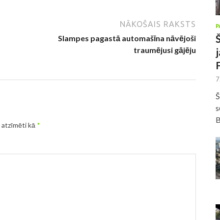
NĀKOŠAIS RAKSTS
P
Slampes pagastā automašīna nāvējoši
traumējusi gājēju
7
Š
s
B
r atzīmēti kā
*