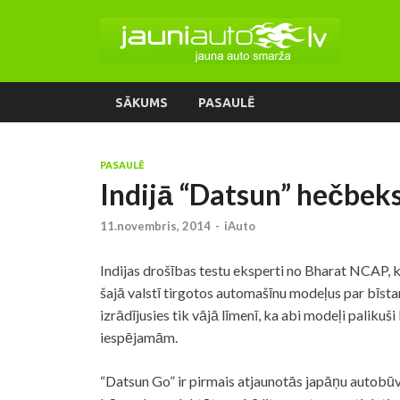
SĀKUMS
PASAULĒ
PASAULĒ
Indijā “Datsun” hečbeks
11.novembris, 2014
-
iAuto
Indijas drošības testu eksperti no Bharat NCAP, 
šajā valstī tirgotos automašīnu modeļus par bīst
izrādījusies tik vājā līmenī, ka abi modeļi palik
iespējamām.
“Datsun Go” ir pirmais atjaunotās japāņu autobū