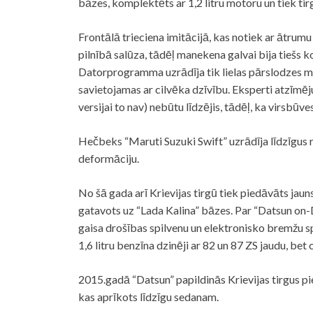
bāzes, komplektēts ar 1,2 litru motoru un tiek tir
Frontālā trieciena imitācijā, kas notiek ar ātrumu
pilnībā salūza, tādēļ manekena galvai bija tiešs ko
Datorprogramma uzrādīja tik lielas pārslodzes m
savietojamas ar cilvēka dzīvību. Eksperti atzīmēju
versijai to nav) nebūtu līdzējis, tādēļ, ka virsbūve
Hečbeks “Maruti Suzuki Swift” uzrādīja līdzīgus 
deformāciju.
No šā gada arī Krievijas tirgū tiek piedāvāts jauns
gatavots uz “Lada Kalina” bāzes. Par “Datsun on-
gaisa drošības spilvenu un elektronisko bremžu s
1,6 litru benzīna dzinēji ar 82 un 87 ZS jaudu, be
2015.gadā “Datsun” papildinās Krievijas tirgus p
kas aprīkots līdzīgu sedanam.