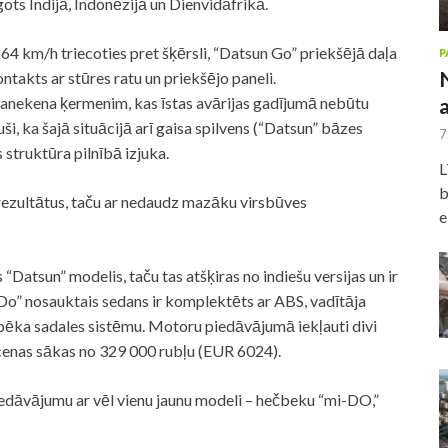
gots Indijā, Indonēzijā un Dienvidāfrikā.
 64 km/h triecoties pret šķērsli, “Datsun Go” priekšējā daļa
P
ntakts ar stūres ratu un priekšējo paneli.
anekena ķermenim, kas īstas avārijas gadījumā nebūtu
ši, ka šajā situācijā arī gaisa spilvens (“Datsun” bāzes
7
s struktūra pilnībā izjuka.
L
b
rezultātus, taču ar nedaudz mazāku virsbūves
e
 “Datsun” modelis, taču tas atšķiras no indiešu versijas un ir
Do” nosauktais sedans ir komplektēts ar ABS, vadītāja
pēka sadales sistēmu. Motoru piedāvājumā iekļauti divi
t cenas sākas no 329 000 rubļu (EUR 6024).
iedāvājumu ar vēl vienu jaunu modeli – hečbeku “mi-DO,”