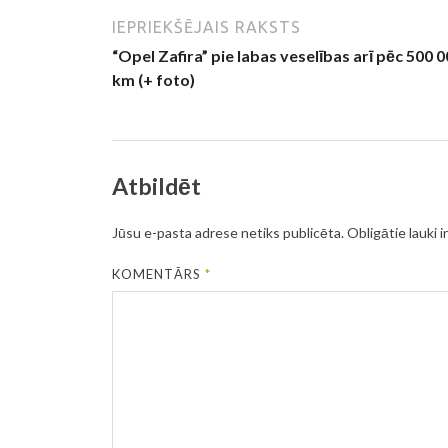
IEPRIEKŠĒJAIS RAKSTS
“Opel Zafira” pie labas veselības arī pēc 500 
km (+ foto)
Atbildēt
Jūsu e-pasta adrese netiks publicēta.
Obligātie lauki i
KOMENTĀRS
*