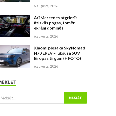
6.augusts, 2026
Arī Mercedes atgriezīs
fiziskās pogas, tomēr
ekrāni dominēs
6.augusts, 2026
Xiaomi piesaka SkyNomad
N70 EREV – luksusa SUV
Eiropas tirgum (+ FOTO)
6.augusts, 2026
MEKLĒT