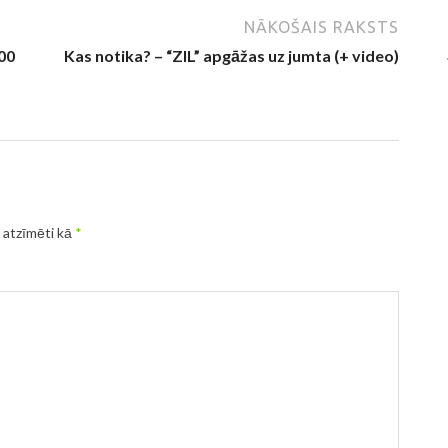
NĀKOŠAIS RAKSTS
000
Kas notika? – “ZIL” apgāžas uz jumta (+ video)
r atzīmēti kā
*