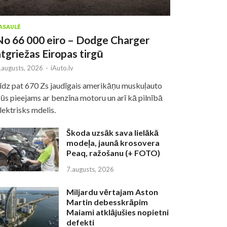
ASAULĒ
No 66 000 eiro – Dodge Charger
atgriežas Eiropas tirgū
.augusts, 2026
-
iAuto.lv
īdz pat 670 Zs jaudīgais amerikāņu muskuļauto
ūs pieejams ar benzīna motoru un arī kā pilnībā
lektrisks mdelis.
Škoda uzsāk sava lielākā
modeļa, jaunā krosovera
Peaq, ražošanu (+ FOTO)
7.augusts, 2026
Miljardu vērtajam Aston
Martin debesskrāpim
Maiami atklājušies nopietni
defekti