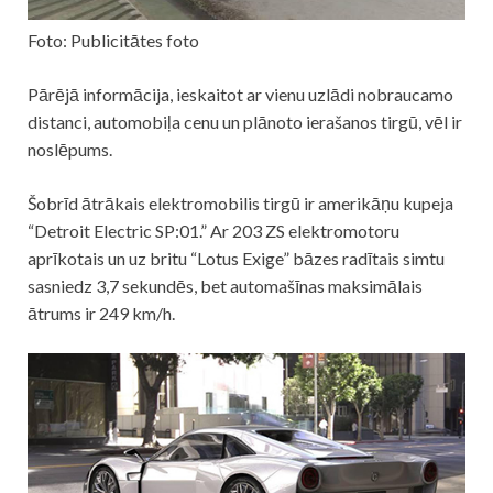
Foto: Publicitātes foto
Pārējā informācija, ieskaitot ar vienu uzlādi nobraucamo
distanci, automobiļa cenu un plānoto ierašanos tirgū, vēl ir
noslēpums.
Šobrīd ātrākais elektromobilis tirgū ir amerikāņu kupeja
“Detroit Electric SP:01.” Ar 203 ZS elektromotoru
aprīkotais un uz britu “Lotus Exige” bāzes radītais simtu
sasniedz 3,7 sekundēs, bet automašīnas maksimālais
ātrums ir 249 km/h.