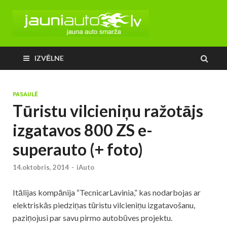
IZVĒLNE
PASAULĒ
Tūristu vilcieniņu ražotājs
izgatavos 800 ZS e-
superauto (+ foto)
14.oktobris, 2014
-
iAuto
Itālijas kompānija “TecnicarLavinia,” kas nodarbojas ar
elektriskās piedziņas tūristu vilcieniņu izgatavošanu,
paziņojusi par savu pirmo autobūves projektu.