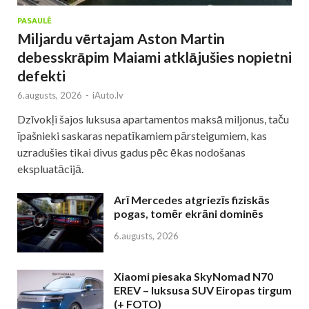
PASAULĒ
Miljardu vērtajam Aston Martin
debesskrāpim Maiami atklājušies nopietni
defekti
6.augusts, 2026
-
iAuto.lv
Dzīvokļi šajos luksusa apartamentos maksā miljonus, taču
īpašnieki saskaras nepatīkamiem pārsteigumiem, kas
uzradušies tikai divus gadus pēc ēkas nodošanas
ekspluatācijā.
Arī Mercedes atgriezīs fiziskās
pogas, tomēr ekrāni dominēs
6.augusts, 2026
Xiaomi piesaka SkyNomad N70
EREV – luksusa SUV Eiropas tirgum
(+ FOTO)