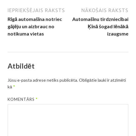
IEPRIEKŠĒJAIS RAKSTS
NĀKOŠAIS RAKSTS
Rīgā automašīna notriec
Automašīnu tirdzniecībai
gājēju un aizbrauc no
Ķīnā šogad lēnākā
notikuma vietas
izaugsme
Atbildēt
Jūsu e-pasta adrese netiks publicēta.
Obligātie lauki ir atzīmēti
kā
*
KOMENTĀRS
*