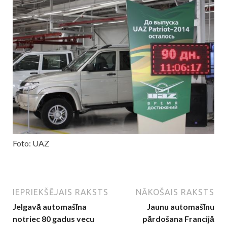
Foto: UAZ
IEPRIEKŠĒJAIS RAKSTS
NĀKOŠAIS RAKSTS
Jelgavā automašīna
Jaunu automašīnu
notriec 80 gadus vecu
pārdošana Francijā