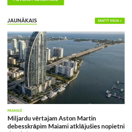
JAUNĀKAIS
SKATĪT VISUS
PASAULĒ
Miljardu vērtajam Aston Martin
debesskrāpim Maiami atklājušies nopietni