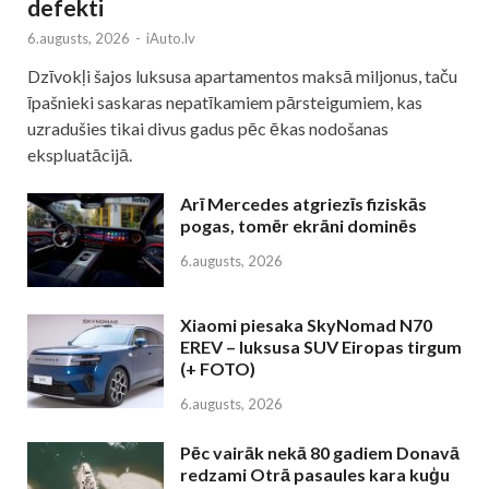
defekti
6.augusts, 2026
-
iAuto.lv
Dzīvokļi šajos luksusa apartamentos maksā miljonus, taču
īpašnieki saskaras nepatīkamiem pārsteigumiem, kas
uzradušies tikai divus gadus pēc ēkas nodošanas
ekspluatācijā.
Arī Mercedes atgriezīs fiziskās
pogas, tomēr ekrāni dominēs
6.augusts, 2026
Xiaomi piesaka SkyNomad N70
EREV – luksusa SUV Eiropas tirgum
(+ FOTO)
6.augusts, 2026
Pēc vairāk nekā 80 gadiem Donavā
redzami Otrā pasaules kara kuģu