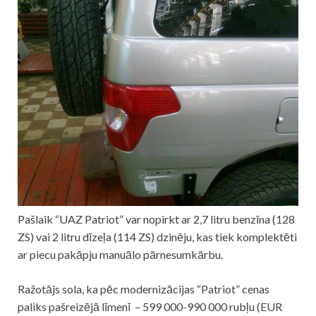
Pašlaik “UAZ Patriot” var nopirkt ar 2,7 litru benzīna (128
ZS) vai 2 litru dīzeļa (114 ZS) dzinēju, kas tiek komplektēti
ar piecu pakāpju manuālo pārnesumkārbu.
Ražotājs sola, ka pēc modernizācijas “Patriot” cenas
paliks pašreizējā līmenī – 599 000-990 000 rubļu (EUR