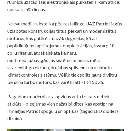
rūpnīcā uzstādītais elektroniskais pulkstenis, kam atlicis
noskaitīt 90 dienas.
Krievu mediji raksta, ka pēc restailinga UAZ Patriot iegūs
uzlabotas konstrukcijas tiltus, piekari un modernizētus
motorus, kas patērēs mazāk degvielas, kā arī
papildinājumu aprīkojuma komplektācijās, tostarp 18
collu riteņus, atpakaļskata kameru,
multimediju/navigācijas sistēmu ar liela izmēra
skārienjutīgo ekrānu, drošības spilvenus un uzlabotu
klimatkontroles sistēmu. Vēlāk tiek solīts jauns divlitru
benzīna turbo motors, kas varētu attīstīt 150 ZS.
Pagaidām modernizētā apvidus auto izskats netiek
atklāts – pieejamas vien dažas bildītes, kas apstiprina
izmaiņas Patriot spoguļu un optikas (tagad LED diodes)
dizainā.