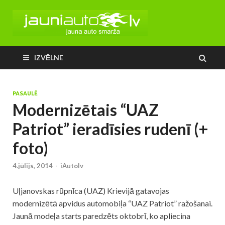
IZVĒLNE
PASAULĒ
Modernizētais “UAZ
Patriot” ieradīsies rudenī (+
foto)
4.jūlijs, 2014
-
iAutolv
Uļjanovskas rūpnīca (UAZ) Krievijā gatavojas
modernizētā apvidus automobiļa “UAZ Patriot” ražošanai.
Jaunā modeļa starts paredzēts oktobrī, ko apliecina