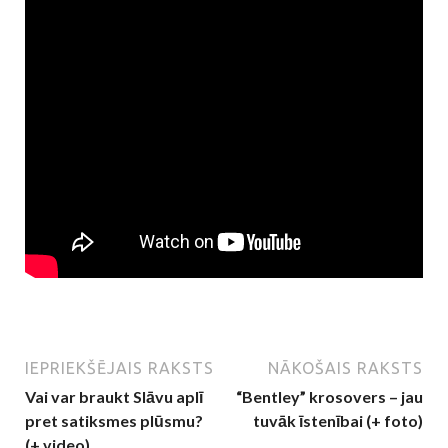
IEPRIEKŠĒJAIS RAKSTS
NĀKOŠAIS RAKSTS
Vai var braukt Slāvu aplī
“Bentley” krosovers – jau
pret satiksmes plūsmu?
tuvāk īstenībai (+ foto)
(+ video)