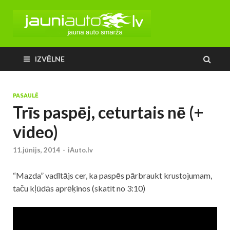
IZVĒLNE
PASAULĒ
Trīs paspēj, ceturtais nē (+
video)
11.jūnijs, 2014
-
iAuto.lv
“Mazda” vadītājs cer, ka paspēs pārbraukt krustojumam,
taču kļūdās aprēķinos (skatīt no 3:10)