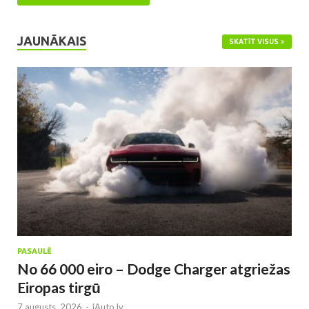
JAUNĀKAIS
SKATĪT VISUS
PASAULĒ
No 66 000 eiro – Dodge Charger atgriežas
Eiropas tirgū
7.augusts, 2026
-
iAuto.lv