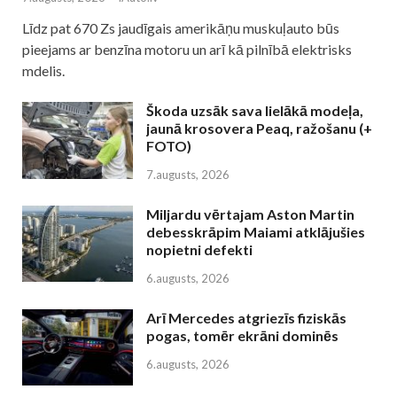
Līdz pat 670 Zs jaudīgais amerikāņu muskuļauto būs
pieejams ar benzīna motoru un arī kā pilnībā elektrisks
mdelis.
Škoda uzsāk sava lielākā modeļa,
jaunā krosovera Peaq, ražošanu (+
FOTO)
7.augusts, 2026
Miljardu vērtajam Aston Martin
debesskrāpim Maiami atklājušies
nopietni defekti
6.augusts, 2026
Arī Mercedes atgriezīs fiziskās
pogas, tomēr ekrāni dominēs
6.augusts, 2026