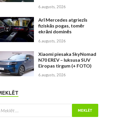
6.augusts, 2026
Arī Mercedes atgriezīs
fiziskās pogas, tomēr
ekrāni dominēs
6.augusts, 2026
Xiaomi piesaka SkyNomad
N70 EREV – luksusa SUV
Eiropas tirgum (+ FOTO)
6.augusts, 2026
MEKLĒT