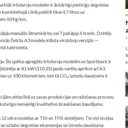
urklāt trīsdurvju modelim ir ārkārtīgi pieticīgs degvielas
a kombinētajā ciklā patērē tikai 4,7 litrus uz
P
nim 109 g/km.
 pakāpju manuālo ātrumkārbu vai 7 pakāpju S tronic. Dzinējs
7
 visās četrās A3 modeļu klāsta virsbūvju versijās —
ntā kabrioleta.
L
b
nēju. Šis spēka agregāts trīsdurvju modelim un Sportback ir
e
ļdzinēju ar 81 kW (110 ZS) jaudu varētu aprīkot arī A3
ielas uz 100 kilometriem, bet tā CO
izmešu daudzums ir
2
īcijām attiecībā uz savas produkcijas un ražošanas procesu
ksturīgo nemainīgi kvalitatīvo braukšanas baudījumu.
ā 12 ultra modeļus ar TDI un TFSI dzinējiem. Tie visi izceļas
uras uzlabo degvielas ekonomijas un izmešu daudzuma