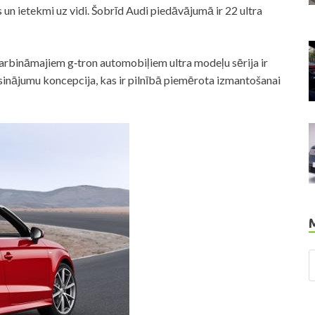
un ietekmi uz vidi. Šobrīd Audi piedāvājumā ir 22 ultra
darbināmajiem g‑tron automobiļiem ultra modeļu sērija ir
risinājumu koncepcija, kas ir pilnībā piemērota izmantošanai