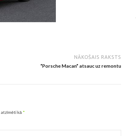
NĀKOŠAIS RAKSTS
“Porsche Macan” atsauc uz remontu
r atzīmēti kā
*