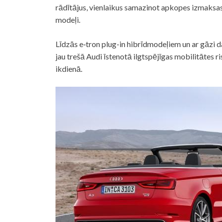
rādītājus, vienlaikus samazinot apkopes izmaksas 
modeļi.
Līdzās e‑tron plug-in hibrīdmodeļiem un ar gāzi 
jau trešā Audi īstenotā ilgtspējīgas mobilitātes 
ikdienā.