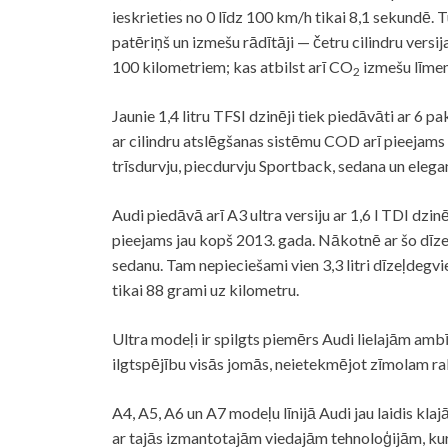
ieskrieties no 0 līdz 100 km/h tikai 8,1 sekundē. T
patēriņš un izmešu rādītāji — četru cilindru versij
100 kilometriem; kas atbilst arī CO
izmešu līme
2
Jaunie 1,4 litru TFSI dzinēji tiek piedāvāti ar 6
ar cilindru atslēgšanas sistēmu COD arī pieejams
trīsdurvju, piecdurvju Sportback, sedana un elega
Audi piedāvā arī A3 ultra versiju ar 1,6 l TDI dzi
pieejams jau kopš 2013. gada. Nākotnē ar šo dīze
sedanu. Tam nepieciešami vien 3,3 litri dīzeļdegv
tikai 88 grami uz kilometru.
Ultra modeļi ir spilgts piemērs Audi lielajām amb
ilgtspējību visās jomās, neietekmējot zīmolam ra
A4, A5, A6 un A7 modeļu līnijā Audi jau laidis klaj
ar tajās izmantotajām viedajām tehnoloģijām, k