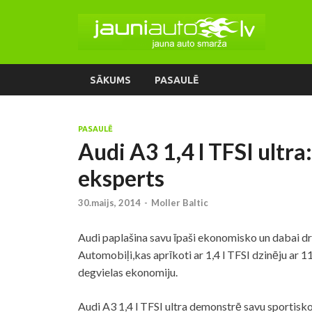
SĀKUMS
PASAULĒ
PASAULĒ
Audi A3 1,4 l TFSI ultra
eksperts
30.maijs, 2014
-
Moller Baltic
Audi paplašina savu īpaši ekonomisko un dabai dra
Automobiļi,kas aprīkoti ar 1,4 l TFSI dzinēju ar 1
degvielas ekonomiju.
Audi A3 1,4 l TFSI ultra demonstrē savu sportis