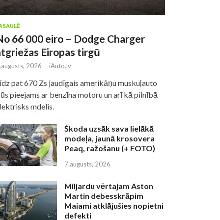
ASAULĒ
No 66 000 eiro – Dodge Charger
atgriežas Eiropas tirgū
.augusts, 2026
-
iAuto.lv
īdz pat 670 Zs jaudīgais amerikāņu muskuļauto
ūs pieejams ar benzīna motoru un arī kā pilnībā
lektrisks mdelis.
Škoda uzsāk sava lielākā
modeļa, jaunā krosovera
Peaq, ražošanu (+ FOTO)
7.augusts, 2026
Miljardu vērtajam Aston
Martin debesskrāpim
Maiami atklājušies nopietni
defekti