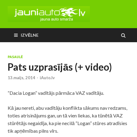
IZVĒLNE
PASAULĒ
Pats uzprasījās (+ video)
13.maijs, 2014
-
iAuto.lv
“Dacia Logan” vadītājs pārmāca VAZ vadītāju.
Kā jau nereti, abu vadītāju konflikta sākums nav redzams,
toties atrisinājums gan, un tā vien liekas, ka tūnētā VAZ
stūrētājs negaidīja, ka pie necilā “Logan” stūres atradīsies
tik apņēmības pilns vīrs.