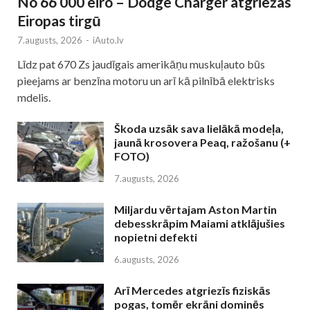
No 66 000 eiro – Dodge Charger atgriežas
Eiropas tirgū
7.augusts, 2026
-
iAuto.lv
Līdz pat 670 Zs jaudīgais amerikāņu muskuļauto būs
pieejams ar benzīna motoru un arī kā pilnībā elektrisks
mdelis.
Škoda uzsāk sava lielākā modeļa,
jaunā krosovera Peaq, ražošanu (+
FOTO)
7.augusts, 2026
Miljardu vērtajam Aston Martin
debesskrāpim Maiami atklājušies
nopietni defekti
6.augusts, 2026
Arī Mercedes atgriezīs fiziskās
pogas, tomēr ekrāni dominēs