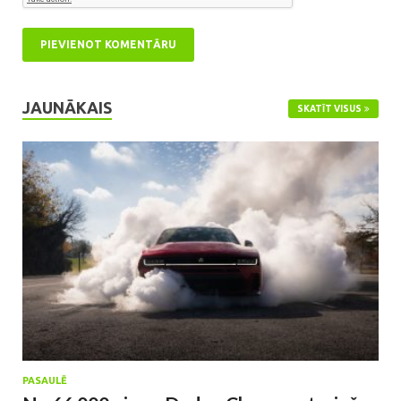
JAUNĀKAIS
SKATĪT VISUS
PASAULĒ