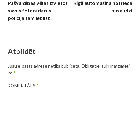
Pašvaldības vēlas izvietot
Rīgā automašīna notrieca
savus fotoradarus;
pusaudzi
policija tam iebilst
Atbildēt
Jūsu e-pasta adrese netiks publicēta.
Obligātie lauki ir atzīmēti
kā
*
KOMENTĀRS
*