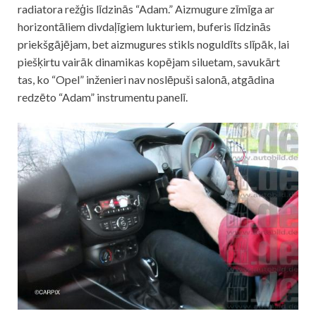
radiatora režģis līdzinās “Adam.” Aizmugure zīmīga ar
horizontāliem divdaļīgiem lukturiem, buferis līdzinās
priekšgājējam, bet aizmugures stikls noguldīts slīpāk, lai
piešķirtu vairāk dinamikas kopējam siluetam, savukārt
tas, ko “Opel” inženieri nav noslēpuši salonā, atgādina
redzēto “Adam” instrumentu panelī.