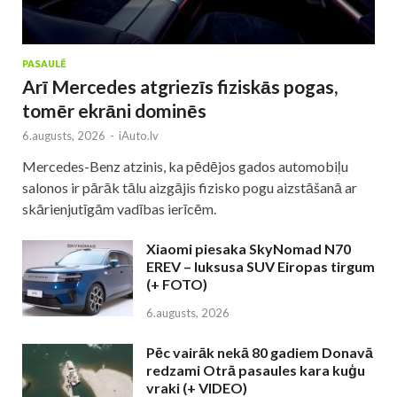
PASAULĒ
Arī Mercedes atgriezīs fiziskās pogas,
tomēr ekrāni dominēs
6.augusts, 2026
-
iAuto.lv
Mercedes-Benz atzinis, ka pēdējos gados automobiļu
salonos ir pārāk tālu aizgājis fizisko pogu aizstāšanā ar
skārienjutīgām vadības ierīcēm.
Xiaomi piesaka SkyNomad N70
EREV – luksusa SUV Eiropas tirgum
(+ FOTO)
6.augusts, 2026
Pēc vairāk nekā 80 gadiem Donavā
redzami Otrā pasaules kara kuģu
vraki (+ VIDEO)