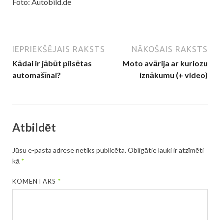
Foto: Autobild.de
IEPRIEKŠĒJAIS RAKSTS
NĀKOŠAIS RAKSTS
Kādai ir jābūt pilsētas
Moto avārija ar kuriozu
automašīnai?
iznākumu (+ video)
Atbildēt
Jūsu e-pasta adrese netiks publicēta.
Obligātie lauki ir atzīmēti
kā
*
KOMENTĀRS
*