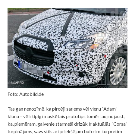
Foto: Autobild.de
Tas gan nenozīmē, ka pircēji saņems vēl vienu “Adam”
klonu – vēl rūpīgi maskētais prototips tomēr ļauj nojaust,
ka, piemēram, galvenie starmeši drīzāk ir aktuālās “Corsa”
turpinājums, savs stils arī priekšējam buferim, turpretim