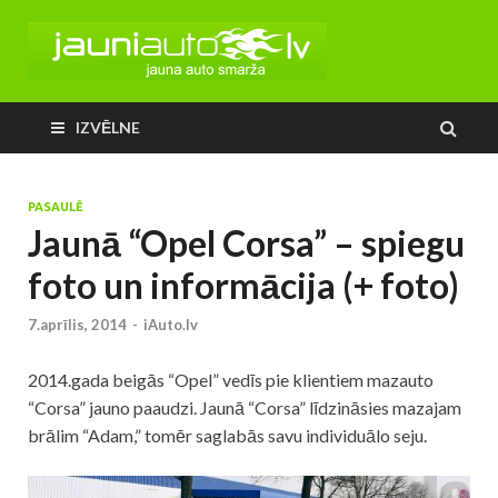
IZVĒLNE
PASAULĒ
Jaunā “Opel Corsa” – spiegu
foto un informācija (+ foto)
7.aprīlis, 2014
-
iAuto.lv
2014.gada beigās “Opel” vedīs pie klientiem mazauto
“Corsa” jauno paaudzi. Jaunā “Corsa” līdzināsies mazajam
brālim “Adam,” tomēr saglabās savu individuālo seju.