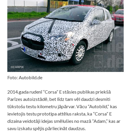
Foto: Autobild.de
2014.gada rudenī “Corsa” E stāsies publikas priekšā
Parīzes autoizstādē, bet līdz tam vēl daudzi desmiti
tūkstošu testu kilometru jāpārvar. Vācu “Autobild,” kas
ievietojis testu prototipa attēlus raksta, ka “Corsa” E
dizaina veidotāji idejas smēlušies no mazā “Adam,” kas ar
savu izskatu spējis pārliecināt daudzus.