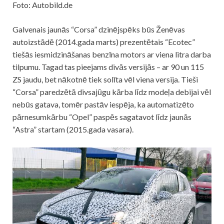
Foto: Autobild.de
Galvenais jaunās “Corsa” dzinējspēks būs Ženēvas
autoizstādē (2014.gada marts) prezentētais “Ecotec”
tiešās iesmidzināšanas benzīna motors ar viena litra darba
tilpumu. Tagad tas pieejams divās versijās – ar 90 un 115
ZS jaudu, bet nākotnē tiek solīta vēl viena versija. Tieši
“Corsa” paredzētā divsajūgu kārba līdz modeļa debijai vēl
nebūs gatava, tomēr pastāv iespēja, ka automatizēto
pārnesumkārbu “Opel” paspēs sagatavot līdz jaunās
“Astra” startam (2015.gada vasara).