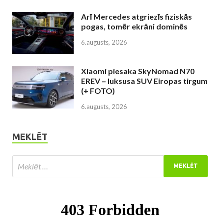
Arī Mercedes atgriezīs fiziskās
pogas, tomēr ekrāni dominēs
6.augusts, 2026
Xiaomi piesaka SkyNomad N70
EREV – luksusa SUV Eiropas tirgum
(+ FOTO)
6.augusts, 2026
MEKLĒT