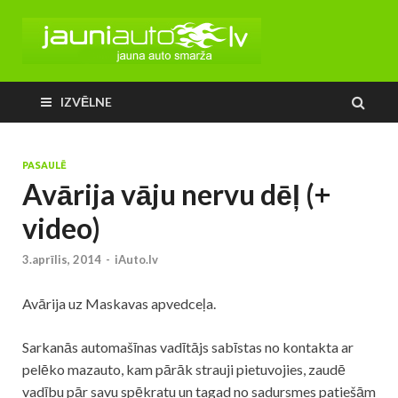
IZVĒLNE
PASAULĒ
Avārija vāju nervu dēļ (+
video)
3.aprīlis, 2014
-
iAuto.lv
Avārija uz Maskavas apvedceļa.
Sarkanās automašīnas vadītājs sabīstas no kontakta ar
pelēko mazauto, kam pārāk strauji pietuvojies, zaudē
vadību pār savu spēkratu un tagad no sadursmes patiešām