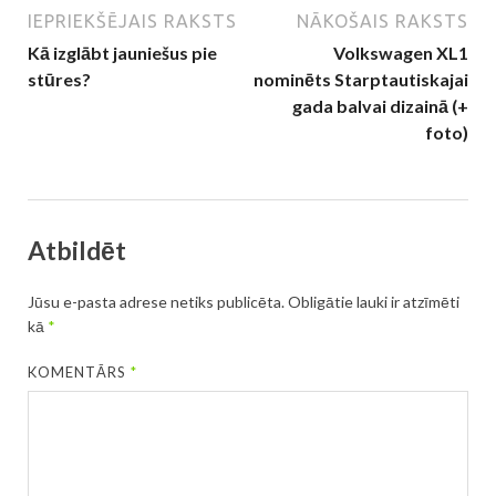
IEPRIEKŠĒJAIS RAKSTS
NĀKOŠAIS RAKSTS
Kā izglābt jauniešus pie
Volkswagen XL1
stūres?
nominēts Starptautiskajai
gada balvai dizainā (+
foto)
Atbildēt
Jūsu e-pasta adrese netiks publicēta.
Obligātie lauki ir atzīmēti
kā
*
KOMENTĀRS
*