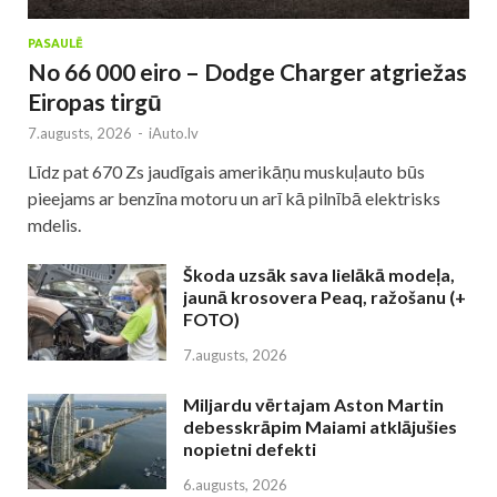
PASAULĒ
No 66 000 eiro – Dodge Charger atgriežas
Eiropas tirgū
7.augusts, 2026
-
iAuto.lv
Līdz pat 670 Zs jaudīgais amerikāņu muskuļauto būs
pieejams ar benzīna motoru un arī kā pilnībā elektrisks
mdelis.
Škoda uzsāk sava lielākā modeļa,
jaunā krosovera Peaq, ražošanu (+
FOTO)
7.augusts, 2026
Miljardu vērtajam Aston Martin
debesskrāpim Maiami atklājušies
nopietni defekti
6.augusts, 2026