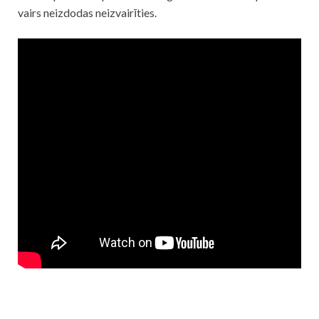
vairs neizdodas neizvairīties.